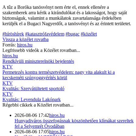
A tűz a Boróka tanösvényt nem érte el, ennek ellenére a
szakemberek arra kérik a kirándulókat és a lakosságot, hogy saját
biztonságuk, valamint a munkálatok zavartalansága érdekében
kerüljék el a Bugaci Nagyerdőt, a tanösvényt és az érintett területet.
#híröshírek
#katasztrófavédelem
#bugac
#közélet
Vissza a
közélet
rovatba
Forrás:
hiros.hu
Legfrissebb videók a
Közélet
rovatban...
hiros.hu
Rendkívüli miniszterelnöki bejelentés
KTV
Permetezés kontra természetvédelem: nagy vita alakult ki a
kecskeméti szúnyoggyérítés körül
KTV
Kvalitás: Szervátültetett sportoló
KTV
Kvalitás: Levendula Lakópark
Régebbi cikkek a
Közélet
rovatban...
2026-08-06 17:42
hiros.hu
Hunyadiváros összefogásnak köszönhetően klímákat szereltek
fel a Selyemrét Óvodában
2026-08-06 17:05
hiros.hu