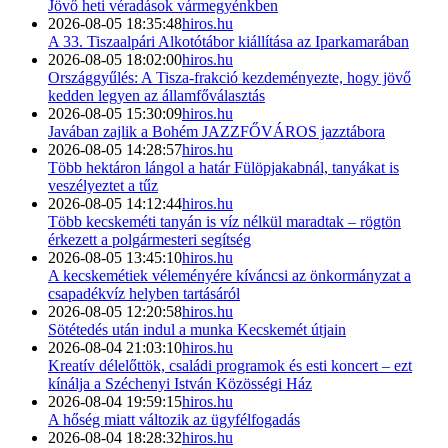
Jövő heti véradások vármegyénkben
2026-08-05 18:35:48
hiros.hu
A 33. Tiszaalpári Alkotótábor kiállítása az Iparkamarában
2026-08-05 18:02:00
hiros.hu
Országgyűlés: A Tisza-frakció kezdeményezte, hogy jövő
kedden legyen az államfőválasztás
2026-08-05 15:30:09
hiros.hu
Javában zajlik a Bohém JAZZFŐVÁROS jazztábora
2026-08-05 14:28:57
hiros.hu
Több hektáron lángol a határ Fülöpjakabnál, tanyákat is
veszélyeztet a tűz
2026-08-05 14:12:44
hiros.hu
Több kecskeméti tanyán is víz nélkül maradtak – rögtön
érkezett a polgármesteri segítség
2026-08-05 13:45:10
hiros.hu
A kecskemétiek véleményére kíváncsi az önkormányzat a
csapadékvíz helyben tartásáról
2026-08-05 12:20:58
hiros.hu
Sötétedés után indul a munka Kecskemét útjain
2026-08-04 21:03:10
hiros.hu
Kreatív délelőttök, családi programok és esti koncert – ezt
kínálja a Széchenyi István Közösségi Ház
2026-08-04 19:59:15
hiros.hu
A hőség miatt változik az ügyfélfogadás
2026-08-04 18:28:32
hiros.hu