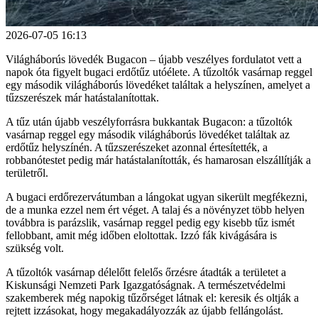
2026-07-05 16:13
Világháborús lövedék Bugacon – újabb veszélyes fordulatot vett a
napok óta figyelt bugaci erdőtűz utóélete. A tűzoltók vasárnap reggel
egy második világháborús lövedéket találtak a helyszínen, amelyet a
tűzszerészek már hatástalanítottak.
A tűz után újabb veszélyforrásra bukkantak Bugacon: a tűzoltók
vasárnap reggel egy második világháborús lövedéket találtak az
erdőtűz helyszínén. A tűzszerészeket azonnal értesítették, a
robbanótestet pedig már hatástalanították, és hamarosan elszállítják a
területről.
A bugaci erdőrezervátumban a lángokat ugyan sikerült megfékezni,
de a munka ezzel nem ért véget. A talaj és a növényzet több helyen
továbbra is parázslik, vasárnap reggel pedig egy kisebb tűz ismét
fellobbant, amit még időben eloltottak. Izzó fák kivágására is
szükség volt.
A tűzoltók vasárnap délelőtt felelős őrzésre átadták a területet a
Kiskunsági Nemzeti Park Igazgatóságnak. A természetvédelmi
szakemberek még napokig tűzőrséget látnak el: keresik és oltják a
rejtett izzásokat, hogy megakadályozzák az újabb fellángolást.