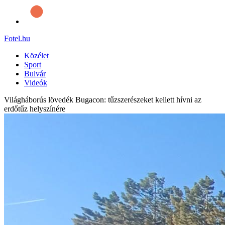
Fotel
.hu
Közélet
Sport
Bulvár
Videók
Világháborús lövedék Bugacon: tűzszerészeket kellett hívni az
erdőtűz helyszínére