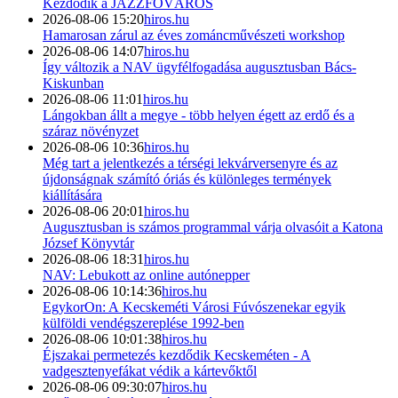
Kezdődik a JAZZFŐVÁROS
2026-08-06 15:20
hiros.hu
Hamarosan zárul az éves zománcművészeti workshop
2026-08-06 14:07
hiros.hu
Így változik a NAV ügyfélfogadása augusztusban Bács-
Kiskunban
2026-08-06 11:01
hiros.hu
Lángokban állt a megye - több helyen égett az erdő és a
száraz növényzet
2026-08-06 10:36
hiros.hu
Még tart a jelentkezés a térségi lekvárversenyre és az
újdonságnak számító óriás és különleges termények
kiállítására
2026-08-06 20:01
hiros.hu
Augusztusban is számos programmal várja olvasóit a Katona
József Könyvtár
2026-08-06 18:31
hiros.hu
NAV: Lebukott az online autónepper
2026-08-06 10:14:36
hiros.hu
EgykorOn: A Kecskeméti Városi Fúvószenekar egyik
külföldi vendégszereplése 1992-ben
2026-08-06 10:01:38
hiros.hu
Éjszakai permetezés kezdődik Kecskeméten - A
vadgesztenyefákat védik a kártevőktől
2026-08-06 09:30:07
hiros.hu