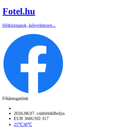
Fotel
.hu
Hétköznapok, kényelmesen...
Főtámogatónk
2026.08.07. csütörtök
Ibolya
EUR 366
USD 317
25℃
38℃