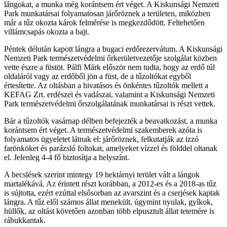
lángokat, a munka még korántsem ért véget. A Kiskunsági Nemzeti
Park munkatársai folyamatosan járőröznek a területen, miközben
már a tűz okozta károk felmérése is megkezdődött. Feltehetően
villámcsapás okozta a bajt.
Péntek délután kapott lángra a bugaci erdőrezervátum. A Kiskunsági
Nemzeti Park természetvédelmi őrkerületvezetője szolgálat közben
vette észre a füstöt. Pálfi Márk először nem tudta, hogy az erdő túl
oldaláról vagy az erdőből jön a füst, de a tűzoltókat egyből
értesítette. Az oltásban a hivatásos és önkéntes tűzoltók mellett a
KEFAG Zrt. erdészei és vadászai, valamint a Kiskunsági Nemzeti
Park természetvédelmi őrszolgálatának munkatársai is részt vettek.
Bár a tűzoltók vasárnap délben befejezték a beavatkozást, a munka
korántsem ért véget. A természetvédelmi szakemberek azóta is
folyamatos ügyeletet látnak el: járőröznek, felkutatják az izzó
farönköket és parázsló foltokat, amelyeket vízzel és földdel oltanak
el. Jelenleg 4-4 fő biztosítja a helyszínt.
A becslések szerint mintegy 19 hektárnyi terület vált a lángok
martalékává. Az érintett részt korábban, a 2012-es és a 2018-as tűz
is sújtotta, ezért ezúttal elsősorban az avarszint és a cserjések kaptak
lángra. A tűz elől számos állat menekült, úgymint nyulak, gyíkok,
hüllők, az oltást követően azonban több elpusztult állat tetemére is
rábukkantak.