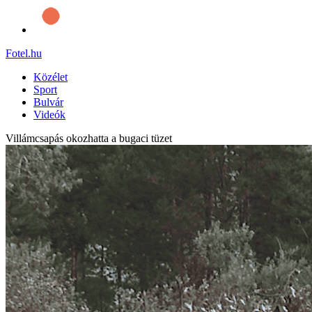
Fotel
.hu
Közélet
Sport
Bulvár
Videók
Villámcsapás okozhatta a bugaci tüzet