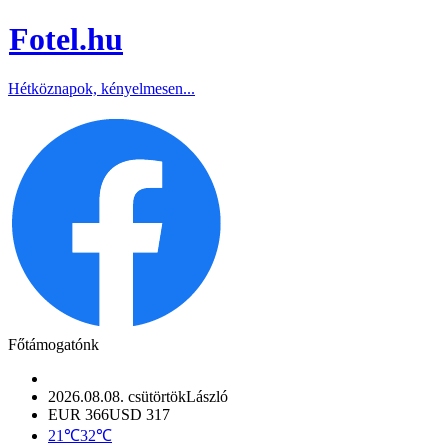
Fotel
.hu
Hétköznapok, kényelmesen...
Főtámogatónk
2026.08.08. csütörtök
László
EUR 366
USD 317
21℃
32℃