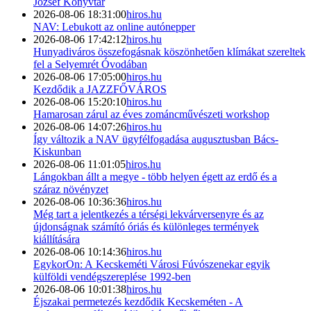
József Könyvtár
2026-08-06 18:31:00
hiros.hu
NAV: Lebukott az online autónepper
2026-08-06 17:42:12
hiros.hu
Hunyadiváros összefogásnak köszönhetően klímákat szereltek
fel a Selyemrét Óvodában
2026-08-06 17:05:00
hiros.hu
Kezdődik a JAZZFŐVÁROS
2026-08-06 15:20:10
hiros.hu
Hamarosan zárul az éves zománcművészeti workshop
2026-08-06 14:07:26
hiros.hu
Így változik a NAV ügyfélfogadása augusztusban Bács-
Kiskunban
2026-08-06 11:01:05
hiros.hu
Lángokban állt a megye - több helyen égett az erdő és a
száraz növényzet
2026-08-06 10:36:36
hiros.hu
Még tart a jelentkezés a térségi lekvárversenyre és az
újdonságnak számító óriás és különleges termények
kiállítására
2026-08-06 10:14:36
hiros.hu
EgykorOn: A Kecskeméti Városi Fúvószenekar egyik
külföldi vendégszereplése 1992-ben
2026-08-06 10:01:38
hiros.hu
Éjszakai permetezés kezdődik Kecskeméten - A