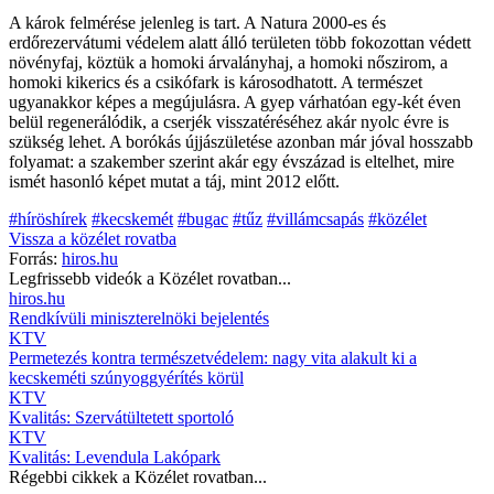
A károk felmérése jelenleg is tart. A Natura 2000-es és
erdőrezervátumi védelem alatt álló területen több fokozottan védett
növényfaj, köztük a homoki árvalányhaj, a homoki nőszirom, a
homoki kikerics és a csikófark is károsodhatott. A természet
ugyanakkor képes a megújulásra. A gyep várhatóan egy-két éven
belül regenerálódik, a cserjék visszatéréséhez akár nyolc évre is
szükség lehet. A borókás újjászületése azonban már jóval hosszabb
folyamat: a szakember szerint akár egy évszázad is eltelhet, mire
ismét hasonló képet mutat a táj, mint 2012 előtt.
#híröshírek
#kecskemét
#bugac
#tűz
#villámcsapás
#közélet
Vissza a
közélet
rovatba
Forrás:
hiros.hu
Legfrissebb videók a
Közélet
rovatban...
hiros.hu
Rendkívüli miniszterelnöki bejelentés
KTV
Permetezés kontra természetvédelem: nagy vita alakult ki a
kecskeméti szúnyoggyérítés körül
KTV
Kvalitás: Szervátültetett sportoló
KTV
Kvalitás: Levendula Lakópark
Régebbi cikkek a
Közélet
rovatban...