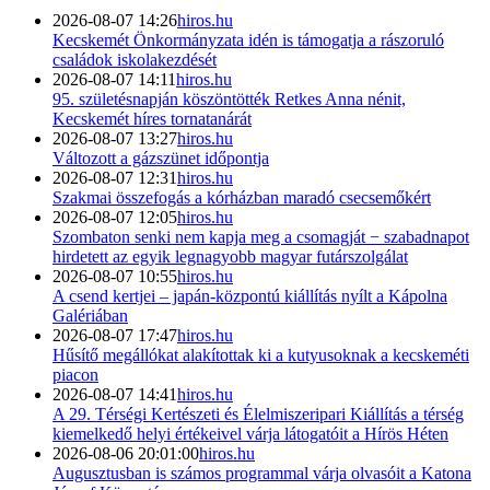
2026-08-07 14:26
hiros.hu
Kecskemét Önkormányzata idén is támogatja a rászoruló
családok iskolakezdését
2026-08-07 14:11
hiros.hu
95. születésnapján köszöntötték Retkes Anna nénit,
Kecskemét híres tornatanárát
2026-08-07 13:27
hiros.hu
Változott a gázszünet időpontja
2026-08-07 12:31
hiros.hu
Szakmai összefogás a kórházban maradó csecsemőkért
2026-08-07 12:05
hiros.hu
Szombaton senki nem kapja meg a csomagját − szabadnapot
hirdetett az egyik legnagyobb magyar futárszolgálat
2026-08-07 10:55
hiros.hu
A csend kertjei – japán-központú kiállítás nyílt a Kápolna
Galériában
2026-08-07 17:47
hiros.hu
Hűsítő megállókat alakítottak ki a kutyusoknak a kecskeméti
piacon
2026-08-07 14:41
hiros.hu
A 29. Térségi Kertészeti és Élelmiszeripari Kiállítás a térség
kiemelkedő helyi értékeivel várja látogatóit a Hírös Héten
2026-08-06 20:01:00
hiros.hu
Augusztusban is számos programmal várja olvasóit a Katona