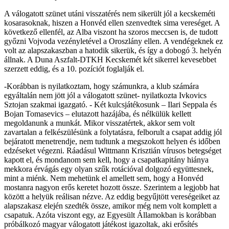
A válogatott szünet utáni visszatérés nem sikerült jól a kecskeméti
kosarasoknak, hiszen a Honvéd ellen szenvedtek sima vereséget. A
következő ellenfél, az Alba viszont ha szoros meccsen is, de tudott
győzni Vojvoda vezényletével a Oroszlány ellen. A vendégeknek ez
volt az alapszakaszban a hatodik sikerük, és így a dobogó 3. helyén
állnak. A Duna Aszfalt-DTKH Kecskemét két sikerrel kevesebbet
szerzett eddig, és a 10. pozíciót foglalják el.
-Korábban is nyilatkoztam, hogy számunkra, a klub számára
egyáltalán nem jött jól a válogatott szünet- nyilatkozta Ivkovics
Sztojan szakmai igazgató. - Két kulcsjátékosunk – Ilari Seppala és
Bojan Tomasevics – elutazott hazájába, és nélkülük kellett
megoldanunk a munkát. Mikor visszatértek, akkor sem volt
zavartalan a felkészülésünk a folytatásra, felborult a csapat addig jól
bejáratott menetrendje, nem tudtunk a megszokott helyen és időben
edzéseket végezni. Ráadásul Wittmann Krisztián vírusos betegséget
kapott el, és mondanom sem kell, hogy a csapatkapitány hiánya
mekkora érvágás egy olyan szűk rotációval dolgozó együttesnek,
mint a miénk. Nem mehetünk el amellett sem, hogy a Honvéd
mostanra nagyon erős keretet hozott össze. Szerintem a legjobb hat
között a helyük reálisan nézve. Az eddig begyűjtött vereségeiket az
alapszakasz elején szedték össze, amikor még nem volt komplett a
csapatuk. Azóta viszont egy, az Egyesült Államokban is korábban
próbálkozó magyar válogatott játékost igazoltak, aki erősítés