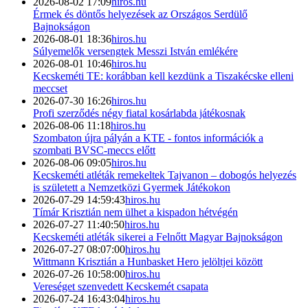
2026-08-02 17:09
hiros.hu
Érmek és döntős helyezések az Országos Serdülő
Bajnokságon
2026-08-01 18:36
hiros.hu
Súlyemelők versengtek Messzi István emlékére
2026-08-01 10:46
hiros.hu
Kecskeméti TE: korábban kell kezdünk a Tiszakécske elleni
meccset
2026-07-30 16:26
hiros.hu
Profi szerződés négy fiatal kosárlabda játékosnak
2026-08-06 11:18
hiros.hu
Szombaton újra pályán a KTE - fontos információk a
szombati BVSC-meccs előtt
2026-08-06 09:05
hiros.hu
Kecskeméti atléták remekeltek Tajvanon – dobogós helyezés
is született a Nemzetközi Gyermek Játékokon
2026-07-29 14:59:43
hiros.hu
Tímár Krisztián nem ülhet a kispadon hétvégén
2026-07-27 11:40:50
hiros.hu
Kecskeméti atléták sikerei a Felnőtt Magyar Bajnokságon
2026-07-27 08:07:00
hiros.hu
Wittmann Krisztián a Hunbasket Hero jelöltjei között
2026-07-26 10:58:00
hiros.hu
Vereséget szenvedett Kecskemét csapata
2026-07-24 16:43:04
hiros.hu