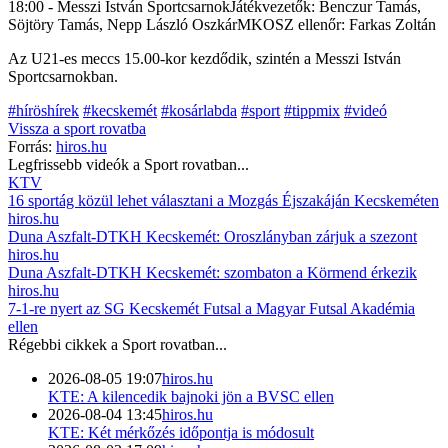
18:00 - Messzi István SportcsarnokJátékvezetők: Benczur Tamás,
Söjtöry Tamás, Nepp László OszkárMKOSZ ellenőr: Farkas Zoltán
Az U21-es meccs 15.00-kor kezdődik, szintén a Messzi István
Sportcsarnokban.
#híröshírek
#kecskemét
#kosárlabda
#sport
#tippmix
#videó
Vissza a
sport
rovatba
Forrás:
hiros.hu
Legfrissebb videók a
Sport
rovatban...
KTV
16 sportág közül lehet választani a Mozgás Éjszakáján Kecskeméten
hiros.hu
Duna Aszfalt-DTKH Kecskemét: Oroszlányban zárjuk a szezont
hiros.hu
Duna Aszfalt-DTKH Kecskemét: szombaton a Körmend érkezik
hiros.hu
7-1-re nyert az SG Kecskemét Futsal a Magyar Futsal Akadémia
ellen
Régebbi cikkek a
Sport
rovatban...
2026-08-05 19:07
hiros.hu
KTE: A kilencedik bajnoki jön a BVSC ellen
2026-08-04 13:45
hiros.hu
KTE: Két mérkőzés időpontja is módosult