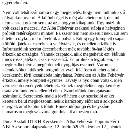
egyértelműen.
Nem volt tehát számomra nagy meglepetés, hogy nem tudtunk az ő
pályájukon nyerni. A különbséget is még alá lehetne írni, de ami
nem tetszett nekem sem, az az, ahogyan kikaptunk. Egy mázlink
volt ezzel a meccsel. Az Alba Fehérvár szakmai stábja a helyszínen
próbált feltérképezni minket. Ez szerintem nem sikerült neki. Én sem
értettem olykor, mit művelünk a pályán. Eddig egy komplett csapat
külföldi játékost cseréltek a vetélytársak, és emellett edzőket is.
Információink szerint decemberben még további öt-hat légiós
érkezik az országba. Vannak csapatok, akik megtehetik ezt. Nálunk
nincs rossz játékos, csak rossz edző. Én örülnék a legjobban, ha
megkezdhetném a megérdemelt nyugdíjas éveimet. Várom a
jelentkezőket, akiknek nyugodt szívvel, felelősen át lehet adni a
kecskeméti férfi kosárlabda irányítását. Pénteken az Alba Fehérvár
érkezik, amely komplett együttes. Tavaly is nyolcban voltak, idén
vérmesebb reményeik lehetnek. Ennek megfelelően egy kemény
csata vár ránk, erős ellenfél ellen. Szurkolóink támogatására
számítunk. Szeretnénk majd a jövő héten egy szurkolói ankét
keretein belül megköszönni nekik karácsony előtt azt a sok pozitív
energiát, amit kaptunk tőlük. Ennek időpontja és helyszíne
hamarosan meglesz - zárta gondolatait a mesteredző.
Duna Aszfalt-DTKH Kecskemét - Alba Fehérvár Tippmix Férfi
NBI A-csoport alapszakasz, 12. forduló2025. dember 12., péntek