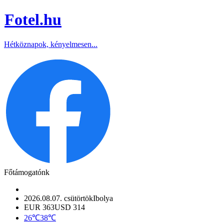
Fotel
.hu
Hétköznapok, kényelmesen...
Főtámogatónk
2026.08.07. csütörtök
Ibolya
EUR 363
USD 314
26℃
38℃