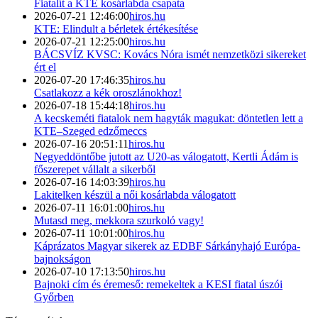
Fiatalít a KTE kosárlabda csapata
2026-07-21 12:46:00
hiros.hu
KTE: Elindult a bérletek értékesítése
2026-07-21 12:25:00
hiros.hu
BÁCSVÍZ KVSC: Kovács Nóra ismét nemzetközi sikereket
ért el
2026-07-20 17:46:35
hiros.hu
Csatlakozz a kék oroszlánokhoz!
2026-07-18 15:44:18
hiros.hu
A kecskeméti fiatalok nem hagyták magukat: döntetlen lett a
KTE–Szeged edzőmeccs
2026-07-16 20:51:11
hiros.hu
Negyeddöntőbe jutott az U20-as válogatott, Kertli Ádám is
főszerepet vállalt a sikerből
2026-07-16 14:03:39
hiros.hu
Lakitelken készül a női kosárlabda válogatott
2026-07-11 16:01:00
hiros.hu
Mutasd meg, mekkora szurkoló vagy!
2026-07-11 10:01:00
hiros.hu
Káprázatos Magyar sikerek az EDBF Sárkányhajó Európa-
bajnokságon
2026-07-10 17:13:50
hiros.hu
Bajnoki cím és éremeső: remekeltek a KESI fiatal úszói
Győrben