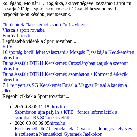
kollégánk, Molnár H. Boglárka, aki vendégével beszámolt arról mi
is várja éjfélig a sport szerelemeseit. További beszámolóval
hírpotálunkon később jelentkezünk.
#híröshírek
#kecskemét
#sport
#m1
#videó
Vissza a
sport
rovatba
Forrás:
hiros.hu
Legfrissebb videók a
Sport
rovatban...
KTV
16 sportág közül lehet választani a Mozgás Éjszakáján Kecskeméten
hiros.hu
Duna Aszfalt-DTKH Kecskemét: Oroszlányban zárjuk a szezont
hiros.hu
Duna Aszfalt-DTKH Kecskemét: szombaton a Körmend érkezik
hiros.hu
7-1-re nyert az SG Kecskemét Futsal a Magyar Futsal Akadémia
ellen
Régebbi cikkek a
Sport
rovatban...
2026-08-06 11:18
hiros.hu
Szombaton újra pályán a KTE - fontos információk a
szombati BVSC-meccs előtt
2026-08-06 09:05
hiros.hu
Kecskeméti atléták remekeltek Tajvanon – dobogós helyezés
is született a Nemzetközi Gyermek Játékokon