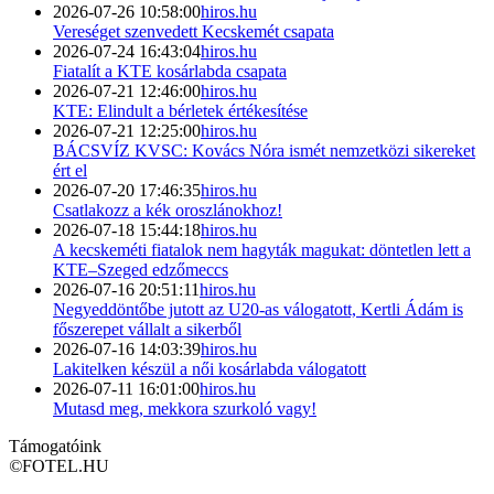
2026-07-26 10:58:00
hiros.hu
Vereséget szenvedett Kecskemét csapata
2026-07-24 16:43:04
hiros.hu
Fiatalít a KTE kosárlabda csapata
2026-07-21 12:46:00
hiros.hu
KTE: Elindult a bérletek értékesítése
2026-07-21 12:25:00
hiros.hu
BÁCSVÍZ KVSC: Kovács Nóra ismét nemzetközi sikereket
ért el
2026-07-20 17:46:35
hiros.hu
Csatlakozz a kék oroszlánokhoz!
2026-07-18 15:44:18
hiros.hu
A kecskeméti fiatalok nem hagyták magukat: döntetlen lett a
KTE–Szeged edzőmeccs
2026-07-16 20:51:11
hiros.hu
Negyeddöntőbe jutott az U20-as válogatott, Kertli Ádám is
főszerepet vállalt a sikerből
2026-07-16 14:03:39
hiros.hu
Lakitelken készül a női kosárlabda válogatott
2026-07-11 16:01:00
hiros.hu
Mutasd meg, mekkora szurkoló vagy!
Támogatóink
©
FOTEL.HU