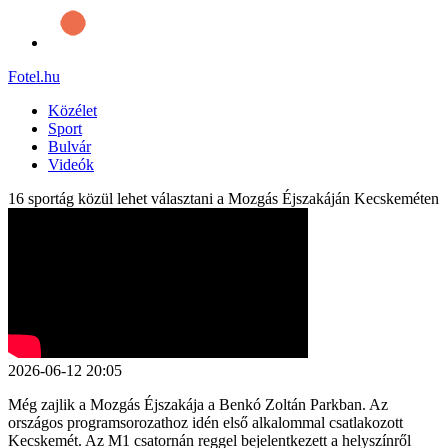
Fotel
.hu
Közélet
Sport
Bulvár
Videók
16 sportág közül lehet választani a Mozgás Éjszakáján Kecskeméten
2026-06-12 20:05
Még zajlik a Mozgás Éjszakája a Benkó Zoltán Parkban. Az
országos programsorozathoz idén első alkalommal csatlakozott
Kecskemét. Az M1 csatornán reggel bejelentkezett a helyszínről