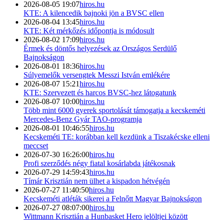
2026-08-05 19:07
hiros.hu
KTE: A kilencedik bajnoki jön a BVSC ellen
2026-08-04 13:45
hiros.hu
KTE: Két mérkőzés időpontja is módosult
2026-08-02 17:09
hiros.hu
Érmek és döntős helyezések az Országos Serdülő
Bajnokságon
2026-08-01 18:36
hiros.hu
Súlyemelők versengtek Messzi István emlékére
2026-08-07 15:21
hiros.hu
KTE: Szervezett és harcos BVSC-hez látogatunk
2026-08-07 10:00
hiros.hu
Több mint 6000 gyerek sportolását támogatja a kecskeméti
Mercedes-Benz Gyár TAO-programja
2026-08-01 10:46:55
hiros.hu
Kecskeméti TE: korábban kell kezdünk a Tiszakécske elleni
meccset
2026-07-30 16:26:00
hiros.hu
Profi szerződés négy fiatal kosárlabda játékosnak
2026-07-29 14:59:43
hiros.hu
Tímár Krisztián nem ülhet a kispadon hétvégén
2026-07-27 11:40:50
hiros.hu
Kecskeméti atléták sikerei a Felnőtt Magyar Bajnokságon
2026-07-27 08:07:00
hiros.hu
Wittmann Krisztián a Hunbasket Hero jelöltjei között