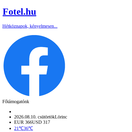
Fotel
.hu
Hétköznapok, kényelmesen...
Főtámogatónk
2026.08.10. csütörtök
Lörinc
EUR 366
USD 317
21℃
36℃