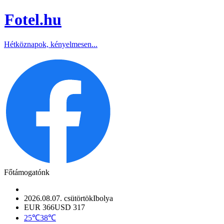
Fotel
.hu
Hétköznapok, kényelmesen...
Főtámogatónk
2026.08.07. csütörtök
Ibolya
EUR 366
USD 317
25℃
38℃