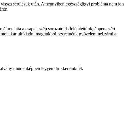
nek vissza sérülésük után. Amennyiben egészségügyi probléma nem jön
áron.
t mutatta a csapat, szép sorozatot is felépítettünk, éppen ezért
imumot akarjuk kiadni magunkból, szeretnénk győzelemmel zárni a
gazolvány mindenképpen legyen drukkereinknél.