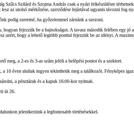
, míg Szűcs Szilárd és Szojma András csak a nyári felkészülésre térhet
esz az utolsó mérkőzése, szerződése lejártával ugyanis távozni fog ny
zőnk pedig szeretné, ha győzelemmel zárnánk a szezont.
hogyan fejezzük be a bajnokságot. A tavasz második felében egy jó arcá
esz azért, hogy a lehető legtöbb ponttal fejezzük be az idényt. A max
ő meg, a 2-es és 3-as szám jelöli a belépési pontot és a szektort.
k, a 10 éven aluliak ingyen tekinthetik meg a találkozót. Fényképes i
árolni, a pénztárak és a kapuk 16:00-kor nyitnak.
i út 26.
dalunkon jelentkezünk a legfontosabb történésekkel.