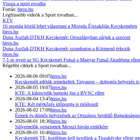
Vissza a
sport
rovatba
Forrás:
hiros.hu
Legfrissebb videók a
Sport
rovatban...
KTV
16 sportág közül lehet választani a Mozgás Éjszakáján Kecskeméten
hiros.hu
Duna Aszfalt-DTKH Kecskemét: Oroszlányban zárjuk a szezont
hiros.hu
Duna Aszfalt-DTKH Kecskemét: szombaton a Körmend érkezik
hiros.hu
7-1-re nyert az SG Kecskemét Futsal a Magyar Futsal Akadémia elle
Régebbi cikkek a
Sport
rovatban...
2026-08-06 09:05
hiros.hu
Kecskeméti atléták remekeltek Tajvanon – dobogós helyezés i
2026-08-05 19:07
hiros.hu
KTE: A kilencedik bajnoki jön a BVSC ellen
2026-08-04 13:45
hiros.hu
KTE: Két mérkőzés időpontja is módosult
2026-08-02 17:09
hiros.hu
Érmek és döntős helyezések az Országos Serdülő Bajnokságon
2026-08-01 18:36
hiros.hu
Súlyemelők versengtek Messzi István emlékére
2026-08-01 10:46
hiros.hu
Kecskeméti TE: korábban kell kezdünk a Tiszakécske elleni me