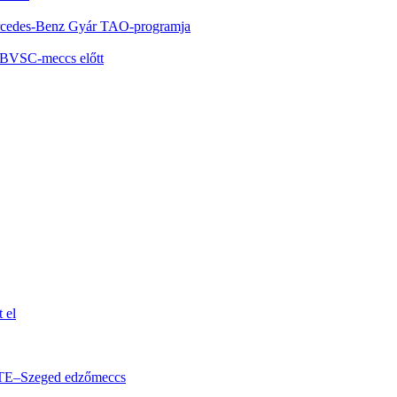
Mercedes-Benz Gyár TAO-programja
i BVSC-meccs előtt
 el
 KTE–Szeged edzőmeccs