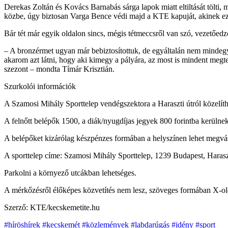
Derekas Zoltán és Kovács Barnabás sárga lapok miatt eltiltását tölti
közbe, úgy biztosan Varga Bence védi majd a KTE kapuját, akinek ez l
Bár tét már egyik oldalon sincs, mégis tétmeccsről van szó, vezetőed
– A bronzérmet ugyan már bebiztosítottuk, de egyáltalán nem mindegy, 
akarom azt látni, hogy aki kimegy a pályára, az most is mindent megt
szezont – mondta Tímár Krisztián.
Szurkolói információk
A Szamosi Mihály Sporttelep vendégszektora a Haraszti útról közelíthet
A felnőtt belépők 1500, a diák/nyugdíjas jegyek 800 forintba kerülne
A belépőket kizárólag készpénzes formában a helyszínen lehet megvás
A sporttelep címe: Szamosi Mihály Sporttelep, 1239 Budapest, Haraszt
Parkolni a környező utcákban lehetséges.
A mérkőzésről élőképes közvetítés nem lesz, szöveges formában X-ol
Szerző: KTE/kecskemetite.hu
#híröshírek
#kecskemét
#közlemények
#labdarúgás
#idény
#sport