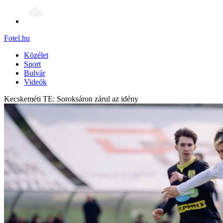
Fotel
.hu
Közélet
Sport
Bulvár
Videók
Kecskeméti TE: Soroksáron zárul az idény