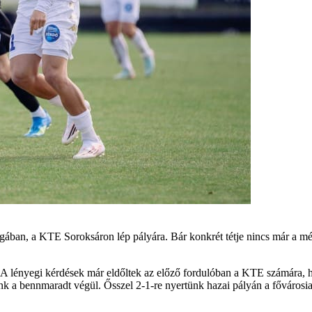
gában, a KTE Soroksáron lép pályára. Bár konkrét tétje nincs már a mé
. A lényegi kérdések már eldőltek az előző fordulóban a KTE számára, 
elünk a bennmaradt végül. Ősszel 2-1-re nyertünk hazai pályán a főváros