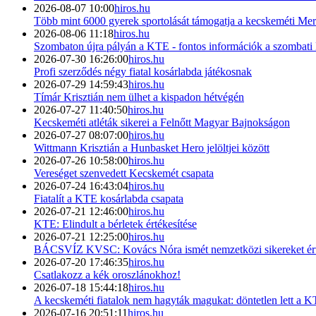
2026-08-07 10:00
hiros.hu
Több mint 6000 gyerek sportolását támogatja a kecskeméti 
2026-08-06 11:18
hiros.hu
Szombaton újra pályán a KTE - fontos információk a szombat
2026-07-30 16:26:00
hiros.hu
Profi szerződés négy fiatal kosárlabda játékosnak
2026-07-29 14:59:43
hiros.hu
Tímár Krisztián nem ülhet a kispadon hétvégén
2026-07-27 11:40:50
hiros.hu
Kecskeméti atléták sikerei a Felnőtt Magyar Bajnokságon
2026-07-27 08:07:00
hiros.hu
Wittmann Krisztián a Hunbasket Hero jelöltjei között
2026-07-26 10:58:00
hiros.hu
Vereséget szenvedett Kecskemét csapata
2026-07-24 16:43:04
hiros.hu
Fiatalít a KTE kosárlabda csapata
2026-07-21 12:46:00
hiros.hu
KTE: Elindult a bérletek értékesítése
2026-07-21 12:25:00
hiros.hu
BÁCSVÍZ KVSC: Kovács Nóra ismét nemzetközi sikereket ért
2026-07-20 17:46:35
hiros.hu
Csatlakozz a kék oroszlánokhoz!
2026-07-18 15:44:18
hiros.hu
A kecskeméti fiatalok nem hagyták magukat: döntetlen lett a
2026-07-16 20:51:11
hiros.hu