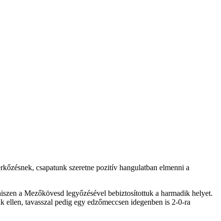
rkőzésnek, csapatunk szeretne pozitív hangulatban elmenni a
hiszen a Mezőkövesd legyőzésével bebiztosítottuk a harmadik helyet.
iak ellen, tavasszal pedig egy edzőmeccsen idegenben is 2-0-ra