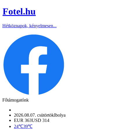
Fotel
.hu
Hétköznapok, kényelmesen...
Főtámogatónk
2026.08.07. csütörtök
Ibolya
EUR 363
USD 314
24℃
39℃