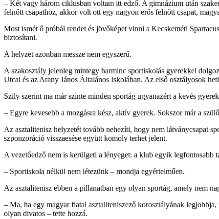
– Két vagy három ciklusban voltam itt edző. A gimnázium után szaked
felnőtt csapathoz, akkor volt ott egy nagyon erős felnőtt csapat, magy
Most ismét ő próbál rendet és jövőképet vinni a Kecskeméti Spartacus 
biztosítani.
A helyzet azonban messze nem egyszerű.
A szakosztály jelenleg mintegy harminc sportiskolás gyerekkel dolgozi
Utcai és az Arany János Általános Iskolában. Az első osztályosok heti 
Szily szerint ma már szinte minden sportág ugyanazért a kevés gyereké
– Egyre kevesebb a mozgásra kész, aktív gyerek. Sokszor már a szülők
Az asztalitenisz helyzetét tovább nehezíti, hogy nem látványcsapat sp
szponzoráció visszaesése együtt komoly terhet jelent.
A vezetőedző nem is kerülgeti a lényeget: a klub egyik legfontosabb 
– Sportiskola nélkül nem létezünk – mondja egyértelműen.
Az asztalitenisz ebben a pillanatban egy olyan sportág, amely nem nag
– Ma, ha egy magyar fiatal asztaliteniszező korosztályának legjobbja,
olyan divatos – tette hozzá.