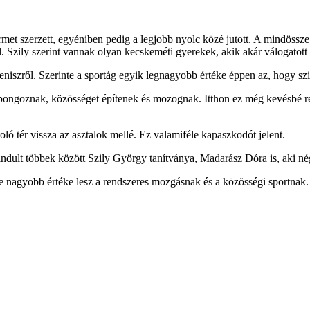
t szerzett, egyéniben pedig a legjobb nyolc közé jutott. A mindössze 
 Szily szerint vannak olyan kecskeméti gyerekek, akik akár válogatott 
iszről. Szerinte a sportág egyik legnagyobb értéke éppen az, hogy szin
goznak, közösséget építenek és mozognak. Itthon ez még kevésbé része 
ló tér vissza az asztalok mellé. Ez valamiféle kapaszkodót jelent.
ult többek között Szily György tanítványa, Madarász Dóra is, aki négy
nagyobb értéke lesz a rendszeres mozgásnak és a közösségi sportnak. 