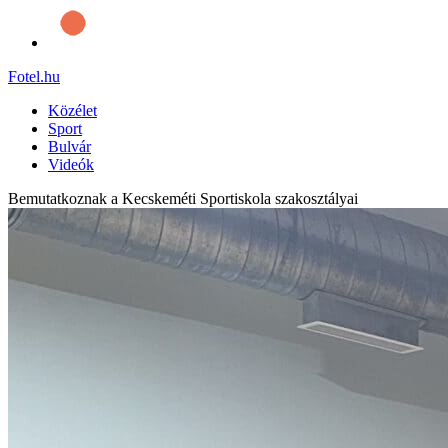
Fotel
.hu
Közélet
Sport
Bulvár
Videók
Bemutatkoznak a Kecskeméti Sportiskola szakosztályai