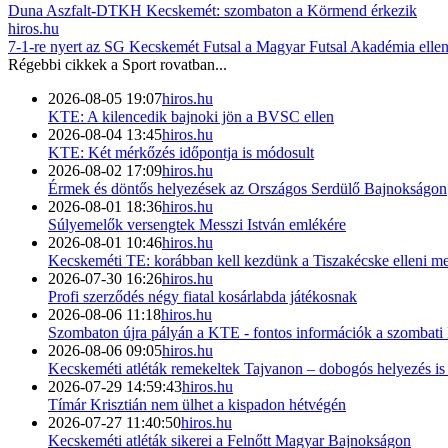
Duna Aszfalt-DTKH Kecskemét: szombaton a Körmend érkezik
hiros.hu
7-1-re nyert az SG Kecskemét Futsal a Magyar Futsal Akadémia elle
Régebbi cikkek a
Sport
rovatban...
2026-08-05 19:07
hiros.hu
KTE: A kilencedik bajnoki jön a BVSC ellen
2026-08-04 13:45
hiros.hu
KTE: Két mérkőzés időpontja is módosult
2026-08-02 17:09
hiros.hu
Érmek és döntős helyezések az Országos Serdülő Bajnokságon
2026-08-01 18:36
hiros.hu
Súlyemelők versengtek Messzi István emlékére
2026-08-01 10:46
hiros.hu
Kecskeméti TE: korábban kell kezdünk a Tiszakécske elleni me
2026-07-30 16:26
hiros.hu
Profi szerződés négy fiatal kosárlabda játékosnak
2026-08-06 11:18
hiros.hu
Szombaton újra pályán a KTE - fontos információk a szombat
2026-08-06 09:05
hiros.hu
Kecskeméti atléták remekeltek Tajvanon – dobogós helyezés i
2026-07-29 14:59:43
hiros.hu
Tímár Krisztián nem ülhet a kispadon hétvégén
2026-07-27 11:40:50
hiros.hu
Kecskeméti atléták sikerei a Felnőtt Magyar Bajnokságon