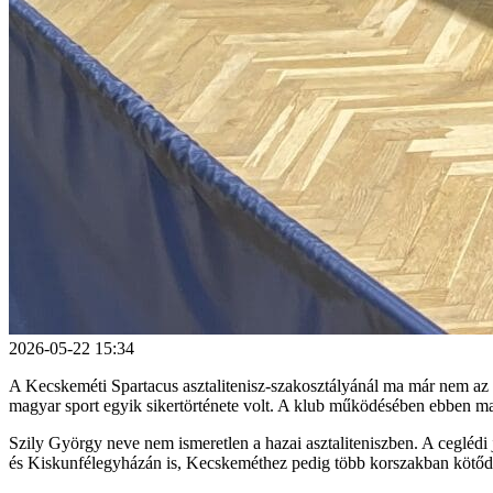
2026-05-22 15:34
A Kecskeméti Spartacus asztalitenisz-szakosztályánál ma már nem az a
magyar sport egyik sikertörténete volt. A klub működésében ebben m
Szily György neve nem ismeretlen a hazai asztaliteniszben. A ceglédi
és Kiskunfélegyházán is, Kecskeméthez pedig több korszakban kötődöt