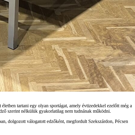
életben tartani egy olyan sportágat, amely évtizedekkel ezelőtt még a
dző szerint nélkülük gyakorlatilag nem tudnának működni.
gban, dolgozott válogatott edzőként, megfordult Szekszárdon, Pécsen