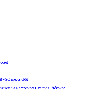
n
ccset
i BVSC-meccs előtt
s született a Nemzetközi Gyermek Játékokon