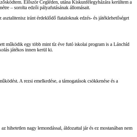
edzősködtem. Először Cegléden, utána Kiskunfélegyházára kerültem a
métre – sorolta edzői pályafutásának állomásait.
asztalitenisz iránt érdeklődő fiataloknak edzés- és játéklehetőséget
ett működik egy több mint tíz éve futó iskolai program is a Lánchíd
olás játékos innen kerül ki.
 a működést. A rezsi emelkedése, a támogatások csökkenése és a
, az hihetetlen nagy lemondással, áldozattal jár és ez mostanában nem