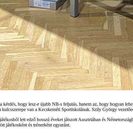
 kérdés, hogy lesz-e újabb NB-s feljutás, hanem az, hogy hogyan lehet 
a kulcsszerepe van a Kecskeméti Sportiskolának. Szily György vezetőe
 játékosból lett edző hosszú éveket játszott Ausztriában és Németorszá
t játékosként és trénerként egyaránt.