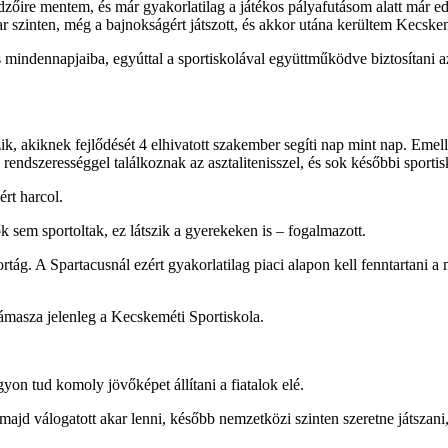
zőire mentem, és már gyakorlatilag a játékos pályafutásom alatt már 
ar szinten, még a bajnokságért játszott, és akkor utána kerültem Kecske
mindennapjaiba, egyúttal a sportiskolával együttműködve biztosítani az 
k, akiknek fejlődését 4 elhivatott szakember segíti nap mint nap. Emell
rendszerességgel találkoznak az asztalitenisszel, és sok későbbi sportisk
rt harcol.
 sem sportoltak, ez látszik a gyerekeken is – fogalmazott.
ortág. A Spartacusnál ezért gyakorlatilag piaci alapon kell fenntartani
támasza jelenleg a Kecskeméti Sportiskola.
yon tud komoly jövőképet állítani a fiatalok elé.
 majd válogatott akar lenni, később nemzetközi szinten szeretne játszani