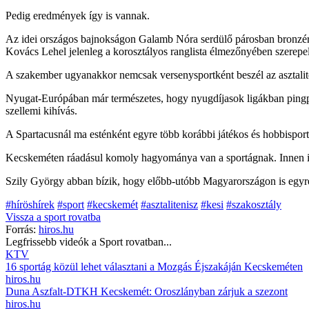
Pedig eredmények így is vannak.
Az idei országos bajnokságon Galamb Nóra serdülő párosban bronzérme
Kovács Lehel jelenleg a korosztályos ranglista élmezőnyében szerepel.
A szakember ugyanakkor nemcsak versenysportként beszél az asztaliten
Nyugat-Európában már természetes, hogy nyugdíjasok ligákban pingpon
szellemi kihívás.
A Spartacusnál ma esténként egyre több korábbi játékos és hobbisporto
Kecskeméten ráadásul komoly hagyománya van a sportágnak. Innen ind
Szily György abban bízik, hogy előbb-utóbb Magyarországon is egyre 
#híröshírek
#sport
#kecskemét
#asztalitenisz
#kesi
#szakosztály
Vissza a
sport
rovatba
Forrás:
hiros.hu
Legfrissebb videók a
Sport
rovatban...
KTV
16 sportág közül lehet választani a Mozgás Éjszakáján Kecskeméten
hiros.hu
Duna Aszfalt-DTKH Kecskemét: Oroszlányban zárjuk a szezont
hiros.hu