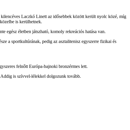
kilencéves Laczkó Linett az idősebbek között került nyolc közé, míg
közelbe is kerülhetnek.
te egész életben játszható, komoly rekreációs hatása van.
a sportkultúrának, pedig az asztalitenisz egyszerre fizikai és
szeres felnőtt Európa-bajnoki bronzérmes lett.
Addig is szívvel-lélekkel dolgozunk tovább.