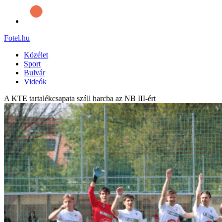
Fotel
.hu
Közélet
Sport
Bulvár
Videók
A KTE tartalékcsapata száll harcba az NB III-ért