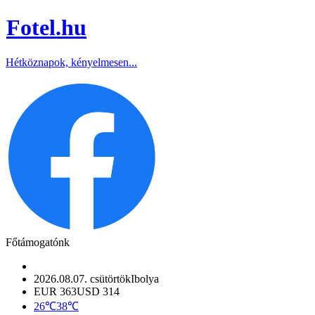
Fotel
.hu
Hétköznapok, kényelmesen...
Főtámogatónk
2026.08.07. csütörtök
Ibolya
EUR 363
USD 314
26℃
38℃