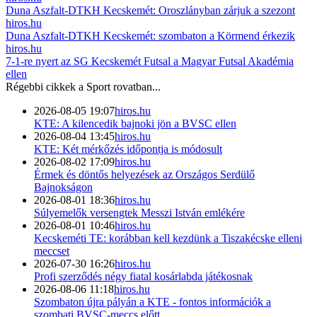
Duna Aszfalt-DTKH Kecskemét: Oroszlányban zárjuk a szezont
hiros.hu
Duna Aszfalt-DTKH Kecskemét: szombaton a Körmend érkezik
hiros.hu
7-1-re nyert az SG Kecskemét Futsal a Magyar Futsal Akadémia
ellen
Régebbi cikkek a
Sport
rovatban...
2026-08-05 19:07
hiros.hu
KTE: A kilencedik bajnoki jön a BVSC ellen
2026-08-04 13:45
hiros.hu
KTE: Két mérkőzés időpontja is módosult
2026-08-02 17:09
hiros.hu
Érmek és döntős helyezések az Országos Serdülő
Bajnokságon
2026-08-01 18:36
hiros.hu
Súlyemelők versengtek Messzi István emlékére
2026-08-01 10:46
hiros.hu
Kecskeméti TE: korábban kell kezdünk a Tiszakécske elleni
meccset
2026-07-30 16:26
hiros.hu
Profi szerződés négy fiatal kosárlabda játékosnak
2026-08-06 11:18
hiros.hu
Szombaton újra pályán a KTE - fontos információk a
szombati BVSC-meccs előtt