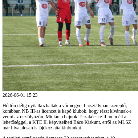
2026-06-01 15:23
Hétfőn délig nyilatkozhattak a vármegyei I. osztályban szereplő,
korábban NB III-as licencet is kapó klubok, hogy részt kívánnak-e
venni az osztályozón. Miután a bajnok Tiszakécske II. nem élt a
lehetőséggel, a KTE II. képviselheti Bács-Kiskunt, erről az MLSZ
már hivatalosan is tájékoztatta klubunkat.