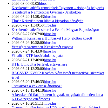
2026-08-06 09:05
hiros.hu
Kecskeméti atléták remekeltek Tajvanon – dobogós helyezés
is született a Nemzetközi Gyermek Játékokon
2026-07-29 14:59:43
hiros.hu
Tímár Krisztián nem ülhet a kispadon hétvégén
2026-07-27 11:40:50
hiros.hu
Kecskeméti atléták sikerei a Felnőtt Magyar Bajnokságon
2026-07-27 08:07:00
hiros.hu
Wittmann Krisztián a Hunbasket Hero jelöltjei között
2026-07-26 10:58:00
hiros.hu
Vereséget szenvedett Kecskemét csapata
2026-07-24 16:43:04
hiros.hu
Fiatalít a KTE kosárlabda csapata
2026-07-21 12:46:00
hiros.hu
KTE: Elindult a bérletek értékesítése
2026-07-21 12:25:00
hiros.hu
BÁCSVÍZ KVSC: Kovács Nóra ismét nemzetközi sikereket
ért el
2026-07-20 17:46:35
hiros.hu
Csatlakozz a kék oroszlánokhoz!
2026-07-18 15:44:18
hiros.hu
A kecskeméti fiatalok nem hagyták magukat: döntetlen lett a
KTE–Szeged edzőmeccs
2026-07-16 20:51:11
hiros.hu
Negyeddöntőbe jutott az U20-as válogatott, Kertli Ádám is