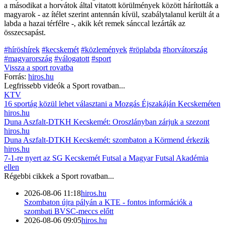
a másodikat a horvátok által vitatott körülmények között hárították a
magyarok - az ítélet szerint antennán kívül, szabálytalanul került át a
labda a hazai térfélre -, akik két remek sánccal lezárták az
összecsapást.
#híröshírek
#kecskemét
#közlemények
#röplabda
#horvátország
#magyarország
#válogatott
#sport
Vissza a
sport
rovatba
Forrás:
hiros.hu
Legfrissebb videók a
Sport
rovatban...
KTV
16 sportág közül lehet választani a Mozgás Éjszakáján Kecskeméten
hiros.hu
Duna Aszfalt-DTKH Kecskemét: Oroszlányban zárjuk a szezont
hiros.hu
Duna Aszfalt-DTKH Kecskemét: szombaton a Körmend érkezik
hiros.hu
7-1-re nyert az SG Kecskemét Futsal a Magyar Futsal Akadémia
ellen
Régebbi cikkek a
Sport
rovatban...
2026-08-06 11:18
hiros.hu
Szombaton újra pályán a KTE - fontos információk a
szombati BVSC-meccs előtt
2026-08-06 09:05
hiros.hu