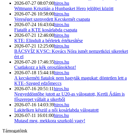
2026-07-27 08:07:00
hiros.hu
Wittmann Krisztián a Hunbasket Hero jelöltjei között
2026-07-26 10:58:00
hiros.hu
Vereséget szenvedett Kecskemét csapata
2026-07-24 16:43:04
hiros.hu
Fiatalít a KTE kosárlabda csapata
2026-07-21 12:46:00
hiros.hu
KTE: Elindult a bérletek értékesítése
2026-07-21 12:25:00
hiros.hu
BÁCSVÍZ KVSC: Kovács Nóra ismét nemzetközi sikereket
ért el
2026-07-20 17:46:35
hiros.hu
Csatlakozz a kék oroszlánokhoz!
2026-07-18 15:44:18
hiros.hu
A kecskeméti fiatalok nem hagyták magukat: döntetlen lett a
KTE–Szeged edzőmeccs
2026-07-16 20:51:11
hiros.hu
Negyeddöntőbe jutott az U20-as válogatott, Kertli Ádám is
főszerepet vállalt a sikerből
2026-07-16 14:03:39
hiros.hu
Lakitelken készül a női kosárlabda válogatott
2026-07-11 16:01:00
hiros.hu
Mutasd meg, mekkora szurkoló vagy!
Támogatóink