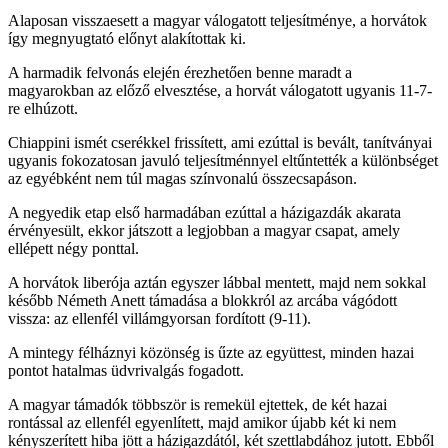
Alaposan visszaesett a magyar válogatott teljesítménye, a horvátok
így megnyugtató előnyt alakítottak ki.
A harmadik felvonás elején érezhetően benne maradt a
magyarokban az előző elvesztése, a horvát válogatott ugyanis 11-7-
re elhúzott.
Chiappini ismét cserékkel frissített, ami ezúttal is bevált, tanítványai
ugyanis fokozatosan javuló teljesítménnyel eltűntették a különbséget
az egyébként nem túl magas színvonalú összecsapáson.
A negyedik etap első harmadában ezúttal a házigazdák akarata
érvényesült, ekkor játszott a legjobban a magyar csapat, amely
ellépett négy ponttal.
A horvátok liberója aztán egyszer lábbal mentett, majd nem sokkal
később Németh Anett támadása a blokkról az arcába vágódott
vissza: az ellenfél villámgyorsan fordított (9-11).
A mintegy félháznyi közönség is űzte az együttest, minden hazai
pontot hatalmas üdvrivalgás fogadott.
A magyar támadók többször is remekül ejtettek, de két hazai
rontással az ellenfél egyenlített, majd amikor újabb két ki nem
kényszerített hiba jött a házigazdától, két szettlabdához jutott. Ebből