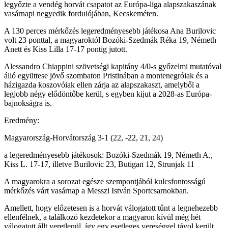
legyőzte a vendég horvát csapatot az Európa-liga alapszakaszának
vasárnapi negyedik fordulójában, Kecskeméten.
A 130 perces mérkőzés legeredményesebb játékosa Ana Burilovic
volt 23 ponttal, a magyaroktól Bozóki-Szedmák Réka 19, Németh
Anett és Kiss Lilla 17-17 pontig jutott.
Alessandro Chiappini szövetségi kapitány 4/0-s győzelmi mutatóval
álló együttese jövő szombaton Pristinában a montenegróiak és a
házigazda koszovóiak ellen zárja az alapszakaszt, amelyből a
legjobb négy elődöntőbe kerül, s egyben kijut a 2028-as Európa-
bajnokságra is.
Eredmény:
Magyarország-Horvátország 3-1 (22, -22, 21, 24)
a legeredményesebb játékosok: Bozóki-Szedmák 19, Németh A.,
Kiss L. 17-17, illetve Burilovic 23, Butigan 12, Strunjak 11
A magyarokra a sorozat egésze szempontjából kulcsfontosságú
mérkőzés várt vasárnap a Messzi István Sportcsarnokban.
Amellett, hogy előzetesen is a horvát válogatott tűnt a legnehezebb
ellenfélnek, a találkozó kezdetekor a magyaron kívül még hét
válogatott állt veretlenül, így egy esetleges vereséggel távol került