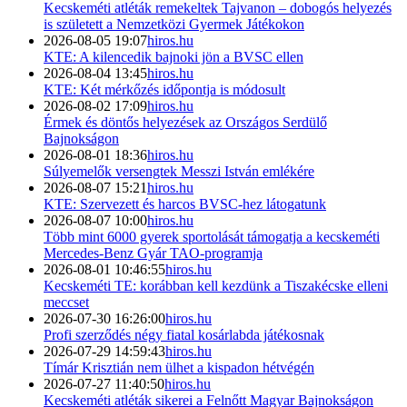
Kecskeméti atléták remekeltek Tajvanon – dobogós helyezés
is született a Nemzetközi Gyermek Játékokon
2026-08-05 19:07
hiros.hu
KTE: A kilencedik bajnoki jön a BVSC ellen
2026-08-04 13:45
hiros.hu
KTE: Két mérkőzés időpontja is módosult
2026-08-02 17:09
hiros.hu
Érmek és döntős helyezések az Országos Serdülő
Bajnokságon
2026-08-01 18:36
hiros.hu
Súlyemelők versengtek Messzi István emlékére
2026-08-07 15:21
hiros.hu
KTE: Szervezett és harcos BVSC-hez látogatunk
2026-08-07 10:00
hiros.hu
Több mint 6000 gyerek sportolását támogatja a kecskeméti
Mercedes-Benz Gyár TAO-programja
2026-08-01 10:46:55
hiros.hu
Kecskeméti TE: korábban kell kezdünk a Tiszakécske elleni
meccset
2026-07-30 16:26:00
hiros.hu
Profi szerződés négy fiatal kosárlabda játékosnak
2026-07-29 14:59:43
hiros.hu
Tímár Krisztián nem ülhet a kispadon hétvégén
2026-07-27 11:40:50
hiros.hu
Kecskeméti atléták sikerei a Felnőtt Magyar Bajnokságon