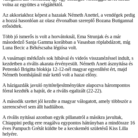
volna az együttes a végjátéktól.
Az akkoriakhoz képest a hazaiak Németh Anettel, a vendégek pedig
a hozzá hasonlóan az olasz élvonalban szereplő Bozana Butigannal
erősödtek.
Több jó ismerős is volt a horvátoknál, Ema Strunjak és a már
másodedző Sanja Gamma korábban a Vasasban röplabdázott, míg
Luna Becic a Békéscsaba légiósa volt.
A vasárnapi mérkőzés sok hibával és videós visszanézéssel indult, s
kezdetben a rivális akarata érvényesült. Németh Anett ásznyitása és
Petrenkó Brigitta blokkja 12-12-nél magyar egyenlítést ért, majd
Németh bombájánál már kettő volt a hazai előny.
A házigazdák javuló nyitóteljesítményükre alapozva hárompontos
fórral kezdték a hajrát, de a rivális egalizált (22-22).
A második szettet jól kezdte a magyar válogatott, amely többször a
szerencsével sem állt hadilábon.
A rivális nyitásai azonban egyik pillanatról a másikra javultak,
Chiappini pedig erre reagálva egypontos hátrányban a mindössze 16
éves Pampuch Grétát küldte be a kecskeméti születésű Kiss Lilla
helyére.