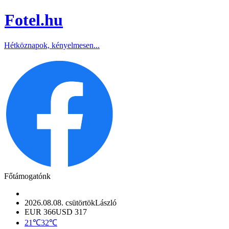
Fotel
.hu
Hétköznapok, kényelmesen...
Főtámogatónk
2026.08.08. csütörtök
László
EUR 366
USD 317
21℃
32℃