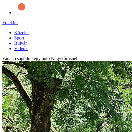
Fotel
.hu
Közélet
Sport
Bulvár
Videók
Fának csapódott egy autó Nagykőrösnél