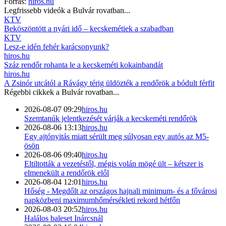
Forrás:
hiros.hu
Legfrissebb videók a
Bulvár
rovatban...
KTV
Beköszöntött a nyári idő – kecskemétiek a szabadban
KTV
Lesz-e idén fehér karácsonyunk?
hiros.hu
Száz rendőr rohanta le a kecskeméti kokainbandát
hiros.hu
A Zsinór utcától a Rávágy térig üldözték a rendőrök a bódult férfit
Régebbi cikkek a
Bulvár
rovatban...
2026-08-07 09:29
hiros.hu
Szemtanúk jelentkezését várják a kecskeméti rendőrök
2026-08-06 13:13
hiros.hu
Egy ajtónyitás miatt sérült meg súlyosan egy autós az M5-
ösön
2026-08-06 09:40
hiros.hu
Eltiltották a vezetéstől, mégis volán mögé ült – kétszer is
elmenekült a rendőrök elől
2026-08-04 12:01
hiros.hu
Hőség - Megdőlt az országos hajnali minimum- és a fővárosi
napközbeni maximumhőmérsékleti rekord hétfőn
2026-08-03 20:52
hiros.hu
Halálos baleset Inárcsnál