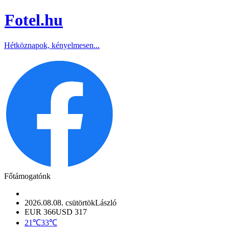
Fotel
.hu
Hétköznapok, kényelmesen...
Főtámogatónk
2026.08.08. csütörtök
László
EUR 366
USD 317
21℃
33℃