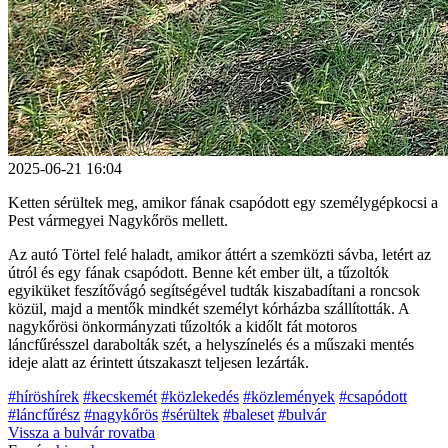
2025-06-21 16:04
Ketten sérültek meg, amikor fának csapódott egy személygépkocsi a
Pest vármegyei Nagykőrös mellett.
Az autó Törtel felé haladt, amikor áttért a szemközti sávba, letért az
útról és egy fának csapódott. Benne két ember ült, a tűzoltók
egyiküket feszítővágó segítségével tudták kiszabadítani a roncsok
közül, majd a mentők mindkét személyt kórházba szállították. A
nagykőrösi önkormányzati tűzoltók a kidőlt fát motoros
láncfűrésszel darabolták szét, a helyszínelés és a műszaki mentés
ideje alatt az érintett útszakaszt teljesen lezárták.
#híröshírek
#kecskemét
#közlekedés
#közlemények
#csapódott
#láncfűrész
#nagykőrös
#sérültek
#baleset
#bulvár
Vissza a
bulvár
rovatba