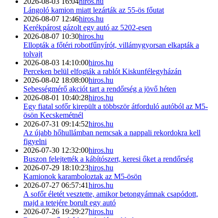
2026-08-03 16:04
hiros.hu
Lángoló kamion miatt lezárták az 55-ös főutat
2026-08-07 12:46
hiros.hu
Kerékpárost gázolt egy autó az 5202-esen
2026-08-07 10:30
hiros.hu
Ellopták a főtéri robotfűnyírót, villámygyorsan elkapták a
tolvajt
2026-08-03 14:10:00
hiros.hu
Perceken belül elfogták a rablót Kiskunfélegyházán
2026-08-02 18:08:00
hiros.hu
Sebességmérő akciót tart a rendőrség a jövő héten
2026-08-01 10:40:28
hiros.hu
Egy fiatal sofőr kirepült a többször átforduló autóból az M5-
ösön Kecskemétnél
2026-07-31 09:14:52
hiros.hu
Az újabb hőhullámban nemcsak a nappali rekordokra kell
figyelni
2026-07-30 12:32:00
hiros.hu
Buszon felejtették a kábítószert, keresi őket a rendőrség
2026-07-29 18:10:23
hiros.hu
Kamionok karamboloztak az M5-ösön
2026-07-27 06:57:41
hiros.hu
A sofőr életét vesztette, amikor betongyámnak csapódott,
majd a tetejére borult egy autó
2026-07-26 19:29:27
hiros.hu