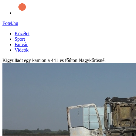
Fotel
.hu
Közélet
Sport
Bulvár
Videók
Kigyulladt egy kamion a 441-es főúton Nagykőrösnél