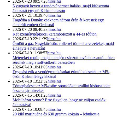
2026-07-23 09:57:28
hiros.hu
Nyugtatót kevert a randevúpartner italába, majd kifosztotta
áldozatát egy nő Kiskunhalason
2026-07-21 10:39:40
hiros.hu
Tragédia a Dunán: csaknem három órán át kerestek egy
elmerült embert Ordasnál
2026-07-20 08:40:28
hiros.hu
Két személygépkocsi karambolozott a 44-es főúton
2026-07-19 22:11:39
hiros.hu
Ömlött a gáz Nagykőrösön: rollerrel törte el a vezetéket, majd
elhagyta a helyszínt
2026-07-19 11:38:57
hiros.hu
Métereket repült, majd a tetején csúszott tovább az autó – öten
sérültek meg a soltvadkerti balesetben
2026-07-19 10:41:03
hiros.hu
Egymást érik a vendégmunkásokat érintő balesetek az M5-
ösön Kiskunfélegyházánál
2026-07-18 13:22:52
hiros.hu
Tömegbaleset az M5-ösön: sportolókat szállító kisbusz tolta
össze a járműveket
2026-07-15 14:01:23
hiros.hu
Mobilházat venne? Erre figyeljen, hogy ne váljon csalók
áldozatává!
2026-07-15 10:08:45
hiros.hu
20 kiló marihuána és 630 gramm kokain – lebukott a