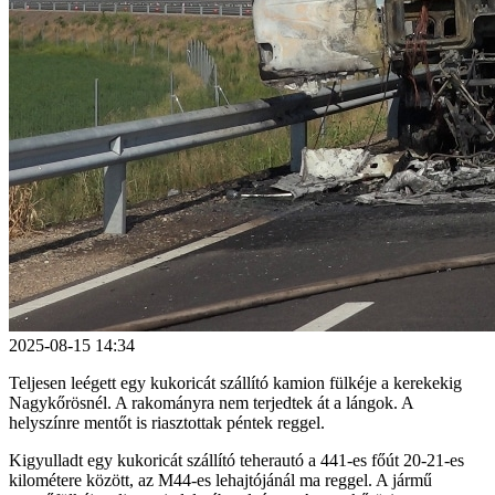
2025-08-15 14:34
Teljesen leégett egy kukoricát szállító kamion fülkéje a kerekekig
Nagykőrösnél. A rakományra nem terjedtek át a lángok. A
helyszínre mentőt is riasztottak péntek reggel.
Kigyulladt egy kukoricát szállító teherautó a 441-es főút 20-21-es
kilométere között, az M44-es lehajtójánál ma reggel. A jármű