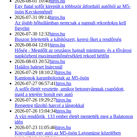
2026-08-01 10:40
hiros.hu
Egy fiatal sofőr kirepült a többször átforduló autóból az M5-
ösön Kecskemétnél
2026-07-31 09:14
hiros.hu
Az újabb hőhullámban nemcsak a nappali rekordokra kell
figyelni
2026-07-30 12:32
hiros.hu
Buszon felejtették a kábítószert, keresi őket a rendőrség
2026-08-04 12:01
hiros.hu
Hőség - Megdőlt az országos hajnali minimum- és a fővárosi
napközbeni maximumhőmérsékleti rekord hétfőn
2026-08-03 20:52
hiros.hu
Halálos baleset Inárcsnál
2026-07-29 18:10:23
hiros.hu
Kamionok karamboloztak az M5-ösön
2026-07-27 06:57:41
hiros.hu
A sofőr életét vesztette, amikor betongyámnak csapódott,
majd a tetejére borult egy autó
2026-07-26 19:29:27
hiros.hu
Rengeteg tűzoltó harcol a lángokkal
2026-07-26 15:04:34
hiros.hu
A vízi rendőrök 133 ember életét mentették meg a Balatonon
idén
2026-07-23 11:05:46
hiros.hu
Kigyulladt egy autó az M5-ösön Lajosmizse közelében