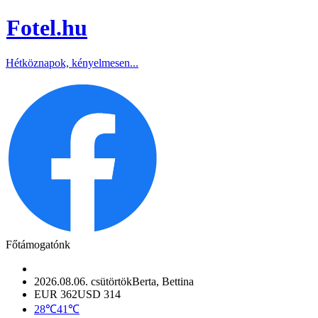
Fotel
.hu
Hétköznapok, kényelmesen...
Főtámogatónk
2026.08.06. csütörtök
Berta, Bettina
EUR 362
USD 314
28℃
41℃