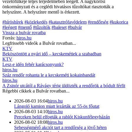
vezetőfülkéje teljes terjedelmében leégett. A nagykőrösi
önkormányzati és a ceglédi hivatásos tűzoltókat riasztották a
helyszínre. A helyszínre mentő is érkezett.
#híröshírek
#közlekedés
#katasztrófavédelem
#rendőrség
#kukorica
#leégett
#mentő
#tűzoltók
#baleset
#bulvár
Vissza a
bulvár
rovatba
Forrás:
hiros.hu
Legfrissebb videók a
Bulvár
rovatban...
KTV
Beköszöntött a nyári idő – kecskemétiek a szabadban
KTV
Lesz-e idén fehér karácsonyunk?
hiros.hu
Száz rendőr rohanta le a kecskeméti kokainbandát
hiros.hu
A Zsinór utcától a Rávágy térig üldözték a rendőrök a bódult férfit
Régebbi cikkek a
Bulvár
rovatban...
2026-08-03 16:04
hiros.hu
Lángoló kamion miatt lezárták az 55-ös főutat
2026-08-03 14:10
hiros.hu
Perceken belül elfogták a rablót Kiskunfélegyházán
2026-08-02 18:08
hiros.hu
Sebességmérő akciót tart a rendőrség a jövő héten