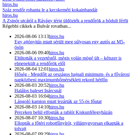
hiros.hu
Száz rendőr rohanta le a kecskeméti kokainbandát
hiros.hu
A Zsinór utcától a Rávágy térig üldözték a rendőrök a bódult férfit
Régebbi cikkek a
Bulvár
rovatban...
2026-08-06 13:13
hiros.hu
Egy ajtónyitás miatt sérült meg súlyosan egy autós az M5-
ösön
2026-08-06 09:40
hiros.hu
Eltiltották a vezetéstől, mégis volán mögé ült – kétszer is
elmenekült a rendőrök elől
2026-08-04 12:01
hiros.hu
Hőség - Megdőlt az országos hajnali minimum- és a fővárosi
napközbeni maximumhőmérsékleti rekord hétfőn
2026-08-03 20:52
hiros.hu
Halálos baleset Inárcsnál
2026-08-03 16:04
hiros.hu
Lángoló kamion miatt lezárták az 55-ös főutat
2026-08-03 14:10
hiros.hu
Perceken belül elfogták a rablót Kiskunfélegyházán
2026-08-07 10:30
hiros.hu
Ellopták a főtéri robotfűnyírót, villámygyorsan elkapták a
tolvajt
2026-08-07 09:29
hiros.hu