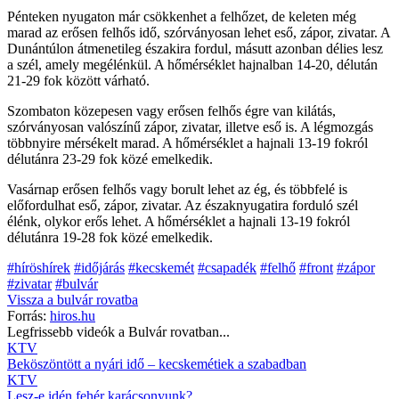
Pénteken nyugaton már csökkenhet a felhőzet, de keleten még
marad az erősen felhős idő, szórványosan lehet eső, zápor, zivatar. A
Dunántúlon átmenetileg északira fordul, másutt azonban délies lesz
a szél, amely megélénkül. A hőmérséklet hajnalban 14-20, délután
21-29 fok között várható.
Szombaton közepesen vagy erősen felhős égre van kilátás,
szórványosan valószínű zápor, zivatar, illetve eső is. A légmozgás
többnyire mérsékelt marad. A hőmérséklet a hajnali 13-19 fokról
délutánra 23-29 fok közé emelkedik.
Vasárnap erősen felhős vagy borult lehet az ég, és többfelé is
előfordulhat eső, zápor, zivatar. Az északnyugatira forduló szél
élénk, olykor erős lehet. A hőmérséklet a hajnali 13-19 fokról
délutánra 19-28 fok közé emelkedik.
#híröshírek
#időjárás
#kecskemét
#csapadék
#felhő
#front
#zápor
#zivatar
#bulvár
Vissza a
bulvár
rovatba
Forrás:
hiros.hu
Legfrissebb videók a
Bulvár
rovatban...
KTV
Beköszöntött a nyári idő – kecskemétiek a szabadban
KTV
Lesz-e idén fehér karácsonyunk?