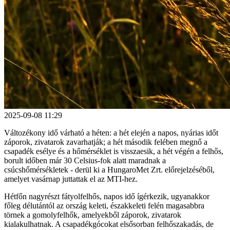
2025-09-08 11:29
Változékony idő várható a héten: a hét elején a napos, nyárias időt
záporok, zivatarok zavarhatják; a hét második felében megnő a
csapadék esélye és a hőmérséklet is visszaesik, a hét végén a felhős,
borult időben már 30 Celsius-fok alatt maradnak a
csúcshőmérsékletek - derül ki a HungaroMet Zrt. előrejelzéséből,
amelyet vasárnap juttattak el az MTI-hez.
Hétfőn nagyrészt fátyolfelhős, napos idő ígérkezik, ugyanakkor
főleg délutántól az ország keleti, északkeleti felén magasabbra
törnek a gomolyfelhők, amelyekből záporok, zivatarok
kialakulhatnak. A csapadékgócokat elsősorban felhőszakadás, de