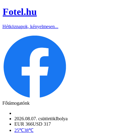
Fotel
.hu
Hétköznapok, kényelmesen...
Főtámogatónk
2026.08.07. csütörtök
Ibolya
EUR 366
USD 317
25℃
38℃