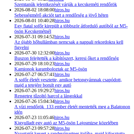
Szemtanúk jelentkezését várják a kecskeméti rendőrök
2026-08-02 18:08:00
hiros.hu
Sebességmérő akciót tart a rendőrség a jövő héten
2026-08-01 10:40:28
hiros.hu
Egy fiatal sofőr kirepült a többször átforduló autóból az M5-
ösön Kecskemétnél
2026-07-31 09:14:52
hiros.hu
Az újabb hőhullámban nemcsak a nappali rekordokra kell
figyelni
2026-07-30 12:32:00
hiros.hu
Buszon felejtették a kábítószert, keresi őket a rendőrség
2026-07-29 18:10:23
hiros.hu
Kamionok karamboloztak az M5-ösön
2026-07-27 06:57:41
hiros.hu
A sofőr életét vesztette, amikor betongyámnak csapódott,
majd a tetejére borult egy autó
2026-07-26 19:29:27
hiros.hu
Rengeteg tűzoltó harcol a lángokkal
2026-07-26 15:04:34
hiros.hu
A vízi rendőrök 133 ember életét mentették meg a Balatonon
idén
2026-07-23 11:05:46
hiros.hu
Kigyulladt egy autó az M5-ösön Lajosmizse közelében
2026-07-23 09:57:28
hiros.hu
Nyugtatót kevert a randevúpartner italába, majd kifosztotta