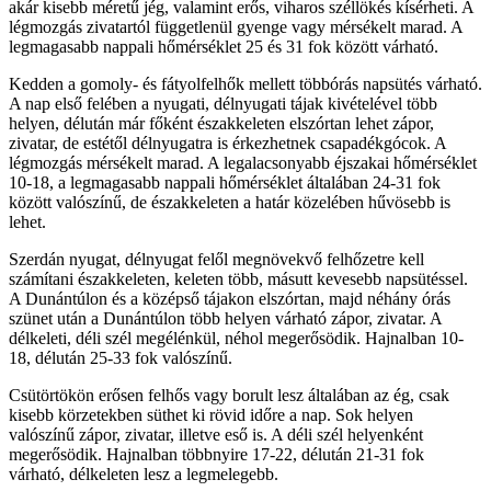
akár kisebb méretű jég, valamint erős, viharos széllökés kísérheti. A
légmozgás zivatartól függetlenül gyenge vagy mérsékelt marad. A
legmagasabb nappali hőmérséklet 25 és 31 fok között várható.
Kedden a gomoly- és fátyolfelhők mellett többórás napsütés várható.
A nap első felében a nyugati, délnyugati tájak kivételével több
helyen, délután már főként északkeleten elszórtan lehet zápor,
zivatar, de estétől délnyugatra is érkezhetnek csapadékgócok. A
légmozgás mérsékelt marad. A legalacsonyabb éjszakai hőmérséklet
10-18, a legmagasabb nappali hőmérséklet általában 24-31 fok
között valószínű, de északkeleten a határ közelében hűvösebb is
lehet.
Szerdán nyugat, délnyugat felől megnövekvő felhőzetre kell
számítani északkeleten, keleten több, másutt kevesebb napsütéssel.
A Dunántúlon és a középső tájakon elszórtan, majd néhány órás
szünet után a Dunántúlon több helyen várható zápor, zivatar. A
délkeleti, déli szél megélénkül, néhol megerősödik. Hajnalban 10-
18, délután 25-33 fok valószínű.
Csütörtökön erősen felhős vagy borult lesz általában az ég, csak
kisebb körzetekben süthet ki rövid időre a nap. Sok helyen
valószínű zápor, zivatar, illetve eső is. A déli szél helyenként
megerősödik. Hajnalban többnyire 17-22, délután 21-31 fok
várható, délkeleten lesz a legmelegebb.