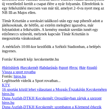
új vezetőedző került a csapat élére a nyár folyamán. Ellenfelünk is
egy felkészülési meccsen van már túl, amelyet 2–0-ra nyert meg az
NB III-as Majos ellen.
Tímár Krisztián a soroksári találkozó után egy nap pihenőt adott a
játékosoknak, de hétfőn, az extrém meleghez igazodva, már
folytatódott a felkészülés. A kemény munkát szerdán ismét egy
edzőmeccs színesíti, melynek kapcsán Tímár Krisztián is
megosztotta várakozásait:
A mérkőzés 10:00-kor kezdődik a Széktói Stadionban, a belépés
ingyenes.
Forrás/ Kiemelt kép: kecskemetite.hu
#híröshírek
#kecskemét
#labdarúgás
#sport
#bvsc
#kte
#zugló
Vissza a
sport
rovatba
Forrás:
hiros.hu
Legfrissebb videók a
Sport
rovatban...
KTV
16 sportág közül lehet választani a Mozgás Éjszakáján Kecskeméten
hiros.hu
Duna Aszfalt-DTKH Kecskemét: Oroszlányban zárjuk a szezont
hiros.hu
Duna Aszfalt-DTKH Kecskemét: szombaton a Körmend érkezik