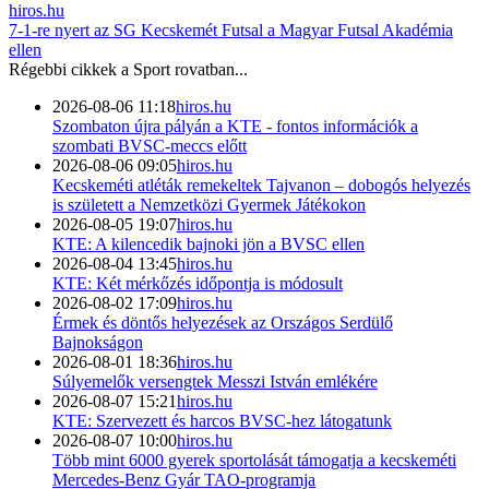
hiros.hu
7-1-re nyert az SG Kecskemét Futsal a Magyar Futsal Akadémia
ellen
Régebbi cikkek a
Sport
rovatban...
2026-08-06 11:18
hiros.hu
Szombaton újra pályán a KTE - fontos információk a
szombati BVSC-meccs előtt
2026-08-06 09:05
hiros.hu
Kecskeméti atléták remekeltek Tajvanon – dobogós helyezés
is született a Nemzetközi Gyermek Játékokon
2026-08-05 19:07
hiros.hu
KTE: A kilencedik bajnoki jön a BVSC ellen
2026-08-04 13:45
hiros.hu
KTE: Két mérkőzés időpontja is módosult
2026-08-02 17:09
hiros.hu
Érmek és döntős helyezések az Országos Serdülő
Bajnokságon
2026-08-01 18:36
hiros.hu
Súlyemelők versengtek Messzi István emlékére
2026-08-07 15:21
hiros.hu
KTE: Szervezett és harcos BVSC-hez látogatunk
2026-08-07 10:00
hiros.hu
Több mint 6000 gyerek sportolását támogatja a kecskeméti
Mercedes-Benz Gyár TAO-programja