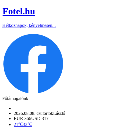
Fotel
.hu
Hétköznapok, kényelmesen...
Főtámogatónk
2026.08.08. csütörtök
László
EUR 366
USD 317
21℃
32℃