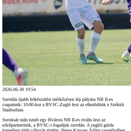
2026-06-30 19:54
Szerdán újabb felkészülési mérkőzésen lép pályára NB II-es
csapatunk: 10:00-kor a BVSC-Zugló lesz az ellenfelünk a Széktói
Stadionban.
Soroksár után ismét egy fővárosi NB II-es rivális lesz az
edzőpartnerünk, a BVSC-t fogadjuk szerdán. A zuglói gárda
keretében több változás történt, illetve Kincses Ádám személyében