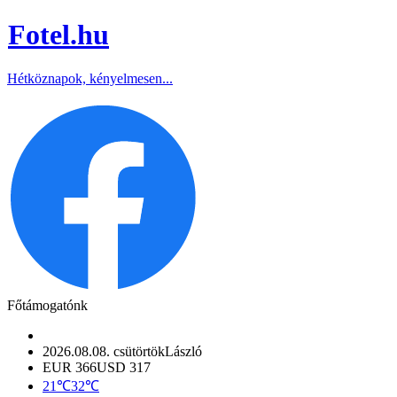
Fotel
.hu
Hétköznapok, kényelmesen...
Főtámogatónk
2026.08.08. csütörtök
László
EUR 366
USD 317
21℃
32℃