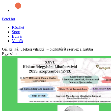
Fotel
.hu
Közélet
Sport
Bulvár
Videók
Gá, gá, gá…Tekerj világgá! – biciklitúrát szervez a Iustitia
Egyesület