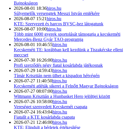
Bajnokságon
2026-08-01 18:36
hiros.hu
Súlyemelők versengtek Messzi István emlékére
2026-08-07 15:21
hiros.hu
KTE: Szervezett és harcos BVSC-hez látogatunk
2026-08-07 10:00
hiros.hu
Több mint 6000 gyerek sportolását támogatja a kecskeméti
Mercedes-Benz Gyár TAO-programja
2026-08-01 10:46:55
hiros.hu
Kecskeméti TE: korábban kell kezdünk a Tiszakécske elleni
meccset
2026-07-30 16:26:00
hiros.hu
Profi szerződés négy fiatal kosárlabda játékosnak
2026-07-29 14:59:43
hiros.hu
Tímár Krisztián nem ülhet a kispadon hétvégén
2026-07-27 11:40:50
hiros.hu
Kecskeméti atléták sikerei a Felnőtt Magyar Bajnokságon
2026-07-27 08:07:00
hiros.hu
Wittmann Krisztián a Hunbasket Hero jelöltjei között
2026-07-26 10:58:00
hiros.hu
Vereséget szenvedett Kecskemét csapata
2026-07-24 16:43:04
hiros.hu
Fiatalít a KTE kosárlabda csapata
2026-07-21 12:46:00
hiros.hu
KTE: Elindult a bérletek értékesítése