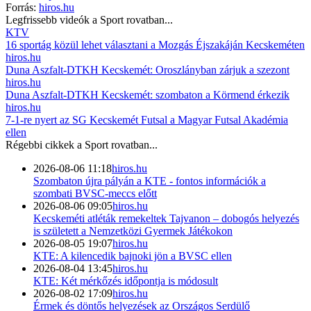
Forrás:
hiros.hu
Legfrissebb videók a
Sport
rovatban...
KTV
16 sportág közül lehet választani a Mozgás Éjszakáján Kecskeméten
hiros.hu
Duna Aszfalt-DTKH Kecskemét: Oroszlányban zárjuk a szezont
hiros.hu
Duna Aszfalt-DTKH Kecskemét: szombaton a Körmend érkezik
hiros.hu
7-1-re nyert az SG Kecskemét Futsal a Magyar Futsal Akadémia
ellen
Régebbi cikkek a
Sport
rovatban...
2026-08-06 11:18
hiros.hu
Szombaton újra pályán a KTE - fontos információk a
szombati BVSC-meccs előtt
2026-08-06 09:05
hiros.hu
Kecskeméti atléták remekeltek Tajvanon – dobogós helyezés
is született a Nemzetközi Gyermek Játékokon
2026-08-05 19:07
hiros.hu
KTE: A kilencedik bajnoki jön a BVSC ellen
2026-08-04 13:45
hiros.hu
KTE: Két mérkőzés időpontja is módosult
2026-08-02 17:09
hiros.hu
Érmek és döntős helyezések az Országos Serdülő