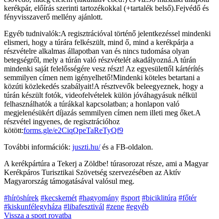
kerékpár, előírás szerinti tartozékokkal (+tartalék belső).Fejvédő és
fényvisszaverő mellény ajánlott.
Egyéb tudnivalók:A regisztrációval történő jelentkezéssel mindenki
elismeri, hogy a túrára felkészült, mind ő, mind a kerékpárja a
részvételre alkalmas állapotban van és nincs tudomása olyan
betegségről, mely a túrán való részvételét akadályozná.A túrán
mindenki saját felelősségére vesz részt! Az egyesülettől kártérítés
semmilyen címen nem igényelhető!Mindenki köteles betartani a
közúti közlekedés szabályait!A résztvevők beleegyeznek, hogy a
túrán készült fotók, videofelvételek külön jóváhagyásuk nélkül
felhasználhatók a túrákkal kapcsolatban; a honlapon való
megjelenésükért díjazás semmilyen címen nem illeti meg őket.A
részvétel ingyenes, de regisztrációhoz
kötött:
forms.gle/e2CiqQpeTaReTyQf9
További információk:
juszti.hu/
és a FB-oldalon.
A kerékpártúra a Tekerj a Zöldbe! túrasorozat része, ami a Magyar
Kerékpáros Turisztikai Szövetség szervezésében az Aktív
Magyarország támogatásával valósul meg.
#híröshírek
#kecskemét
#hagyomány
#sport
#biciklitúra
#főtér
#kiskunfélegyháza
#libafesztivál
#zene
#egyéb
Vissza a
sport
rovatba