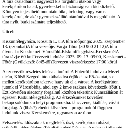
A túra családbarát, nagyrészt kis forgalmú utakon vagy
kerékpárúton halad, gyerekekkel is biztonságosan biciklizhető.
Könnyen teljesíthető mountain bike, trekking, vagy városi
kerékpárral, de akár gyermekszállító utánfutóval is megoldható. A
túra nyílt, bárki számára teljesíthető.
Úticél:
Kiskunfélegyháza, Kossuth L. u.A túra időpontja: 2025. szeptember
13. (szombat)A túra vezetője: Varga Tibor (30 960 21 12)A túra
útvonala: Kecskemét–Városföld-Kiskunfélegyháza-KecskemétA
túra távja: 60 kmTervezett indulás: 2025. 09. 13. 09:00, Kecskemét -
Főtér (Gyülekező: 8:45-től)Tervezett visszaérkezés: 17:00 körül
A szervezők részletes leírása a túráról:A Főtérről indulva a Mezei
utcán, Külső Szegedi úton áthaladva érjük el az E5-ös utat, s e
mellett kerékpárúton tekerve hagyjuk el a várost. A kerékpárúton
jutunk el Városföldig, ahol egy 2 km-s szakasz következik (főút!).
Ezt követően alacsony forgalmú közúton tekerünk Kunszálláson át
egészen Kiskunfélegyházáig. Az érkezésünket követően
bekapcsolódunk a helyi programokba: tánc, zene, kiállítás, vásári
forgatag. A (libás?) ebédet követően – programoktól függően –
indulunk vissza Kecskemétre, ugyanazon az úton.
Felszerelés: Időszaknak megfelelő, őszi, kerékpáros ruházat,
esővédő, hideg élelem (fakultatív ebéd!) és víz.Jó műszaki állapotú