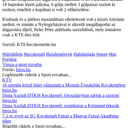
18 bajnokin lépett pályára, 6 gólja mellett 3 gólpasszt osztott ki
ezeken, emellett a kupában is volt 2 előkészítése.
Klubunk és a játékos maximálisan elkötelezett volt a közös folytatás
mellett, és miután a Nyíregyházával is sikerült megállapodni az
átigazolási díjról, Beke Péter aláírhatta szerződését, mely immáron
csak a KTE-hez köti.
Szerző: KTE/kecskemetite.hu
#híröshírek
#kecskemét
#közlemények
#labdarúgás
#sport
#kte
#végleg
Vissza a
sport
rovatba
Forrás:
hiros.hu
Legfrissebb videók a
Sport
rovatban...
KTV
16 sportág közül lehet választani a Mozgás Éjszakáján Kecskeméten
hiros.hu
Duna Aszfalt-DTKH Kecskemét: Oroszlányban zárjuk a szezont
hiros.hu
Duna Aszfalt-DTKH Kecskemét: szombaton a Körmend érkezik
hiros.hu
7-1-re nyert az SG Kecskemét Futsal a Magyar Futsal Akadémia
ellen
Régebbi cikkek a
Sport
rovatban...