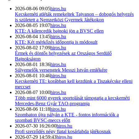
2026-08-06 09:05
hiros.hu
Kecskeméti atléták remekeltek Tajvanon – dobogós helyezés
is született a Nemzetközi Gyermek Játékokon
2026-08-05 19:07
hiros.hu
KTE: A kilencedik bajnoki jön a BVSC ellen
2026-08-04 13:45
hiros.hu
KTE: Két mérkőzés időpontja is módosult
2026-08-02 17:09
hiros.hu
Érmek és döntős helyezések az Országos Serdülő
Bajnokságon
2026-08-01 18:36
hiros.hu
Súlyemelők versengtek Messzi István emlékére
2026-08-01 10:46
hiros.hu
Kecskeméti TE: korábban kell kezdünk a Tiszakécske elleni
meccset
2026-08-07 10:00
hiros.hu
Több mint 6000 gyerek sportolását támogatja a kecskeméti
Mercedes-Benz Gyár TAO-programja
2026-08-06 11:18
hiros.hu
Szombaton újra pályán a KTE - fontos információk a
szombati BVSC-meccs előtt
2026-07-30 16:26:00
hiros.hu
Profi szerződés négy fiatal kosárlabda játékosnak
2026-07-29 14:59:43
hiros.hu