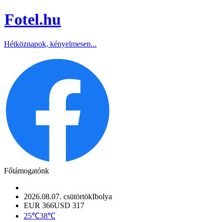
Fotel
.hu
Hétköznapok, kényelmesen...
Főtámogatónk
2026.08.07. csütörtök
Ibolya
EUR 366
USD 317
25℃
38℃