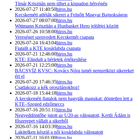
Tímár Krisztián nem ülhet a kispadon hétvégén
2026-07-27 11:40:50
hiros.hu
Kecskeméti atléták sikerei a Felnőtt Magyar Bajnokságon
2026-07-27 08:07:00
hiros.hu
Wittmann Krisztián a Hunbasket Hero jelöltjei között
2026-07-26 10:58:00
hiros.hu
Vereséget szenvedett Kecskemét csapata
2026-07-24 16:43:04
hiros.hu
Fiatalít a KTE kosárlabda csapata
2026-07-21 12:46:00
hiros.hu
KTE: Elindult a bérletek értékesítése
2026-07-21 12:25:00
hiros.hu
BÁCSVÍZ KVSC: Kovács Nóra ismét nemzetközi sikereket
ért el
2026-07-20 17:46:35
hiros.hu
Csatlakozz a kék oroszlánokhoz!
2026-07-18 15:44:18
hiros.hu
A kecskeméti fiatalok nem hagyták magukat: döntetlen lett a
KTE–Szeged edzőmeccs
2026-07-16 20:51:11
hiros.hu
Negyeddöntőbe jutott az U20-as válogatott, Kertli Ádám is
főszerepet vállalt a sikerből
2026-07-16 14:03:39
hiros.hu
Lakitelken készül a női kosárlabda válogatott
2026-07-11 16:01:00
hiros.hu