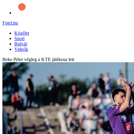
Fotel
.hu
Közélet
Sport
Bulvár
Videók
Beke Péter végleg a KTE játékosa lett