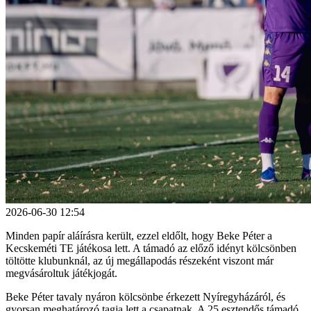
2026-06-30 12:54
Minden papír aláírásra került, ezzel eldőlt, hogy Beke Péter a
Kecskeméti TE játékosa lett. A támadó az előző idényt kölcsönben
töltötte klubunknál, az új megállapodás részeként viszont már
megvásároltuk játékjogát.
Beke Péter tavaly nyáron kölcsönbe érkezett Nyíregyházáról, és
gyorsan meghatározó tagja lett a csapatnak. A 25 esztendős támadó