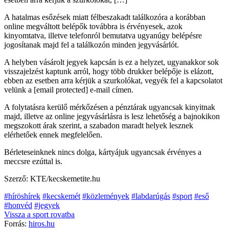
A hatalmas esőzések miatt félbeszakadt találkozóra a korábban
online megváltott belépők továbbra is érvényesek, azok
kinyomtatva, illetve telefonról bemutatva ugyanúgy belépésre
jogosítanak majd fel a találkozón minden jegyvásárlót.
A helyben vásárolt jegyek kapcsán is ez a helyzet, ugyanakkor sok
visszajelzést kaptunk arról, hogy több drukker belépője is elázott,
ebben az esetben arra kérjük a szurkolókat, vegyék fel a kapcsolatot
velünk a [email protected] e-mail címen.
A folytatásra kerülő mérkőzésen a pénztárak ugyancsak kinyitnak
majd, illetve az online jegyvásárlásra is lesz lehetőség a bajnokikon
megszokott árak szerint, a szabadon maradt helyek lesznek
elérhetőek ennek megfelelően.
Bérleteseinknek nincs dolga, kártyájuk ugyancsak érvényes a
meccsre ezúttal is.
Szerző: KTE/kecskemetite.hu
#híröshírek
#kecskemét
#közlemények
#labdarúgás
#sport
#eső
#honvéd
#jegyek
Vissza a
sport
rovatba
Forrás:
hiros.hu