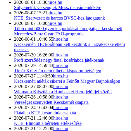
2026-08-01 18:36
hiros.hu
Súlyemelők versengtek Messzi István emlékére
2026-08-07 15:21
hiros.hu
KTE: Szervezett és harcos BVSC-hez látogatunk
2026-08-07 10:00
hiros.hu
Több mint 6000 gyerek sportolását támogatja a kecskeméti
Mercedes-Benz Gyár TAO-programja
2026-08-01 10:46:55
hiros.hu
Kecskeméti TE: korábban kell kezdünk a Tiszakécske elleni
meccset
2026-07-30 16:26:00
hiros.hu
Profi szerződés négy fiatal kosárlabda játékosnak
2026-07-29 14:59:43
hiros.hu
Tímár Krisztián nem ülhet a kispadon hétvégén
2026-07-27 11:40:50
hiros.hu
Kecskeméti atléták sikerei a Felnőtt Magyar Bajnokságon
2026-07-27 08:07:00
hiros.hu
Wittmann Krisztián a Hunbasket Hero jelöltjei között
2026-07-26 10:58:00
hiros.hu
Vereséget szenvedett Kecskemét csapata
2026-07-24 16:43:04
hiros.hu
Fiatalít a KTE kosárlabda csapata
2026-07-21 12:46:00
hiros.hu
KTE: Elindult a bérletek értékesítése
2026-07-21 12:25:00
hiros.hu