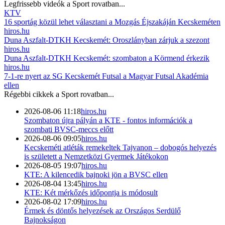
Legfrissebb videók a
Sport
rovatban...
KTV
16 sportág közül lehet választani a Mozgás Éjszakáján Kecskeméten
hiros.hu
Duna Aszfalt-DTKH Kecskemét: Oroszlányban zárjuk a szezont
hiros.hu
Duna Aszfalt-DTKH Kecskemét: szombaton a Körmend érkezik
hiros.hu
7-1-re nyert az SG Kecskemét Futsal a Magyar Futsal Akadémia
ellen
Régebbi cikkek a
Sport
rovatban...
2026-08-06 11:18
hiros.hu
Szombaton újra pályán a KTE - fontos információk a
szombati BVSC-meccs előtt
2026-08-06 09:05
hiros.hu
Kecskeméti atléták remekeltek Tajvanon – dobogós helyezés
is született a Nemzetközi Gyermek Játékokon
2026-08-05 19:07
hiros.hu
KTE: A kilencedik bajnoki jön a BVSC ellen
2026-08-04 13:45
hiros.hu
KTE: Két mérkőzés időpontja is módosult
2026-08-02 17:09
hiros.hu
Érmek és döntős helyezések az Országos Serdülő
Bajnokságon