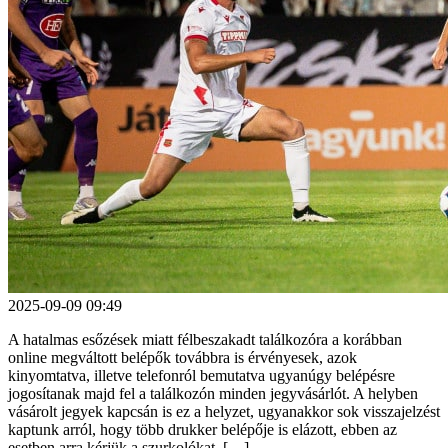
2025-09-09 09:49
A hatalmas esőzések miatt félbeszakadt találkozóra a korábban
online megváltott belépők továbbra is érvényesek, azok
kinyomtatva, illetve telefonról bemutatva ugyanúgy belépésre
jogosítanak majd fel a találkozón minden jegyvásárlót. A helyben
vásárolt jegyek kapcsán is ez a helyzet, ugyanakkor sok visszajelzést
kaptunk arról, hogy több drukker belépője is elázott, ebben az
esetben arra kérjük a szurkolókat, […]