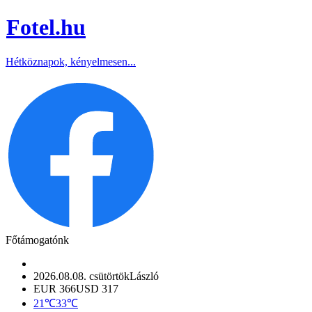
Fotel
.hu
Hétköznapok, kényelmesen...
Főtámogatónk
2026.08.08. csütörtök
László
EUR 366
USD 317
21℃
33℃