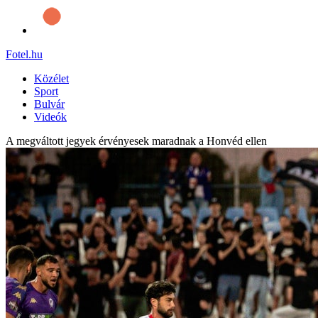
Fotel
.hu
Közélet
Sport
Bulvár
Videók
A megváltott jegyek érvényesek maradnak a Honvéd ellen