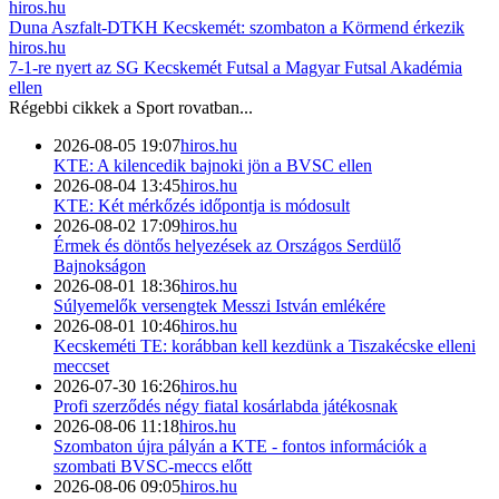
hiros.hu
Duna Aszfalt-DTKH Kecskemét: szombaton a Körmend érkezik
hiros.hu
7-1-re nyert az SG Kecskemét Futsal a Magyar Futsal Akadémia
ellen
Régebbi cikkek a
Sport
rovatban...
2026-08-05 19:07
hiros.hu
KTE: A kilencedik bajnoki jön a BVSC ellen
2026-08-04 13:45
hiros.hu
KTE: Két mérkőzés időpontja is módosult
2026-08-02 17:09
hiros.hu
Érmek és döntős helyezések az Országos Serdülő
Bajnokságon
2026-08-01 18:36
hiros.hu
Súlyemelők versengtek Messzi István emlékére
2026-08-01 10:46
hiros.hu
Kecskeméti TE: korábban kell kezdünk a Tiszakécske elleni
meccset
2026-07-30 16:26
hiros.hu
Profi szerződés négy fiatal kosárlabda játékosnak
2026-08-06 11:18
hiros.hu
Szombaton újra pályán a KTE - fontos információk a
szombati BVSC-meccs előtt
2026-08-06 09:05
hiros.hu