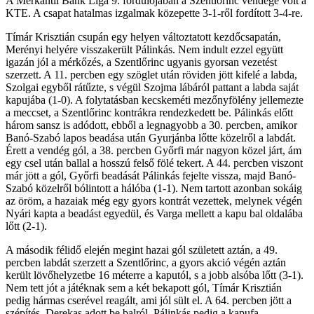
A Merkantil Bank Liga 9. fordulójában a Szentlőrinc vendége volt a
KTE. A csapat hatalmas izgalmak közepette 3-1-ről fordított 3-4-re.
Tímár Krisztián csupán egy helyen változtatott kezdőcsapatán,
Merényi helyére visszakerült Pálinkás. Nem indult ezzel együtt
igazán jól a mérkőzés, a Szentlőrinc ugyanis gyorsan vezetést
szerzett. A 11. percben egy szöglet után röviden jött kifelé a labda,
Szolgai egyből rátűzte, s végül Szojma lábáról pattant a labda saját
kapujába (1-0). A folytatásban kecskeméti mezőnyfölény jellemezte
a meccset, a Szentlőrinc kontrákra rendezkedett be. Pálinkás előtt
három sansz is adódott, ebből a legnagyobb a 30. percben, amikor
Banó-Szabó lapos beadása után Gyurjánba lőtte közelről a labdát.
Érett a vendég gól, a 38. percben Győrfi már nagyon közel járt, ám
egy csel után ballal a hosszú felső fölé tekert. A 44. percben viszont
már jött a gól, Győrfi beadását Pálinkás fejelte vissza, majd Banó-
Szabó közelről bólintott a hálóba (1-1). Nem tartott azonban sokáig
az öröm, a hazaiak még egy gyors kontrát vezettek, melynek végén
Nyári kapta a beadást egyedül, és Varga mellett a kapu bal oldalába
lőtt (2-1).
A második félidő elején megint hazai gól született aztán, a 49.
percben labdát szerzett a Szentlőrinc, a gyors akció végén aztán
került lövőhelyzetbe 16 méterre a kaputól, s a jobb alsóba lőtt (3-1).
Nem tett jót a játéknak sem a két bekapott gól, Tímár Krisztián
pedig hármas cserével reagált, ami jól sült el. A 64. percben jött a
szépítés, Derekas adott be balról, Pálinkás pedig a kapufa