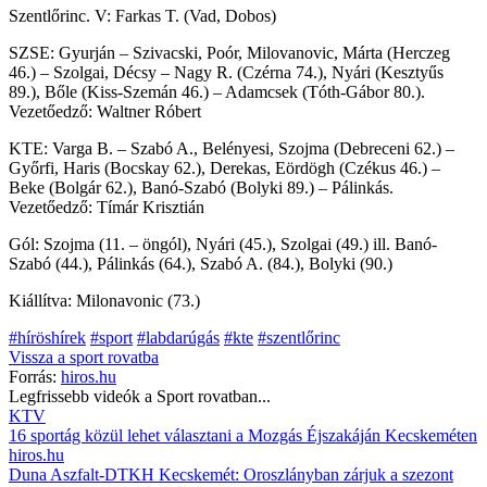
Szentlőrinc. V: Farkas T. (Vad, Dobos)
SZSE: Gyurján – Szivacski, Poór, Milovanovic, Márta (Herczeg
46.) – Szolgai, Décsy – Nagy R. (Czérna 74.), Nyári (Kesztyűs
89.), Bőle (Kiss-Szemán 46.) – Adamcsek (Tóth-Gábor 80.).
Vezetőedző: Waltner Róbert
KTE: Varga B. – Szabó A., Belényesi, Szojma (Debreceni 62.) –
Győrfi, Haris (Bocskay 62.), Derekas, Eördögh (Czékus 46.) –
Beke (Bolgár 62.), Banó-Szabó (Bolyki 89.) – Pálinkás.
Vezetőedző: Tímár Krisztián
Gól: Szojma (11. – öngól), Nyári (45.), Szolgai (49.) ill. Banó-
Szabó (44.), Pálinkás (64.), Szabó A. (84.), Bolyki (90.)
Kiállítva: Milonavonic (73.)
#híröshírek
#sport
#labdarúgás
#kte
#szentlőrinc
Vissza a
sport
rovatba
Forrás:
hiros.hu
Legfrissebb videók a
Sport
rovatban...
KTV
16 sportág közül lehet választani a Mozgás Éjszakáján Kecskeméten
hiros.hu
Duna Aszfalt-DTKH Kecskemét: Oroszlányban zárjuk a szezont