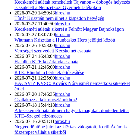
Kecskeméti atléták remekeltek Tajvanon – dobogós helyezés
is született a Nemzetközi Gyermek Játékokon
2026-07-29 14:59:43
hiros.hu
Tímár Krisztián nem ülhet a kispadon hétvégén
2026-07-27 11:40:50
hiros.hu
Kecskeméti atléták sikerei a Felnőtt Magyar Bajnokságon
2026-07-27 08:07:00
hiros.hu
Wittmann Krisztián a Hunbasket Hero jelöltjei között
2026-07-26 10:58:00
hiros.hu
Vereséget szenvedett Kecskemét csapata
2026-07-24 16:43:04
hiros.hu
Fiatalít a KTE kosárlabda csapata
2026-07-21 12:46:00
hiros.hu
KTE: Elindult a bérletek értékesítése
2026-07-21 12:25:00
hiros.hu
BÁCSVÍZ KVSC: Kovács Nóra ismét nemzetközi sikereket
ért el
2026-07-20 17:46:35
hiros.hu
Csatlakozz a kék oroszlánokhoz!
2026-07-18 15:44:18
hiros.hu
A kecskeméti fiatalok nem hagyták magukat: döntetlen lett a
KTE–Szeged edzőmeccs
2026-07-16 20:51:11
hiros.hu
Negyeddöntőbe jutott az U20-as válogatott, Kertli Ádám is
főszerepet vállalt a sikerből