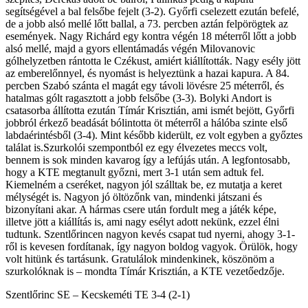
segítségével a bal felsőbe fejelt (3-2). Győrfi cselezett ezután befelé,
de a jobb alsó mellé lőtt ballal, a 73. percben aztán felpörögtek az
események. Nagy Richárd egy kontra végén 18 méterről lőtt a jobb
alsó mellé, majd a gyors ellentámadás végén Milovanovic
gólhelyzetben rántotta le Czékust, amiért kiállították. Nagy esély jött
az emberelőnnyel, és nyomást is helyeztünk a hazai kapura. A 84.
percben Szabó szánta el magát egy távoli lövésre 25 méterről, és
hatalmas gólt ragasztott a jobb felsőbe (3-3). Bolyki Andort is
csatasorba állította ezután Tímár Krisztián, ami ismét bejött, Győrfi
jobbról érkező beadását bólintotta öt méterről a hálóba szinte első
labdaérintésből (3-4). Mint később kiderült, ez volt egyben a győztes
találat is.Szurkolói szempontból ez egy élvezetes meccs volt,
bennem is sok minden kavarog így a lefújás után. A legfontosabb,
hogy a KTE megtanult győzni, mert 3-1 után sem adtuk fel.
Kiemelném a cseréket, nagyon jól szálltak be, ez mutatja a keret
mélységét is. Nagyon jó öltözőnk van, mindenki játszani és
bizonyítani akar. A hármas csere után fordult meg a játék képe,
illetve jött a kiállítás is, ami nagy esélyt adott nekünk, ezzel élni
tudtunk. Szentlőrincen nagyon kevés csapat tud nyerni, ahogy 3-1-
ről is kevesen fordítanak, így nagyon boldog vagyok. Örülök, hogy
volt hitünk és tartásunk. Gratulálok mindenkinek, köszönöm a
szurkolóknak is – mondta Tímár Krisztián, a KTE vezetőedzője.
Szentlőrinc SE – Kecskeméti TE 3-4 (2-1)