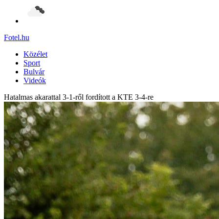
Fotel
.hu
Közélet
Sport
Bulvár
Videók
Hatalmas akarattal 3-1-ről fordított a KTE 3-4-re