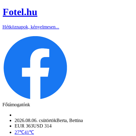
Fotel
.hu
Hétköznapok, kényelmesen...
Főtámogatónk
2026.08.06. csütörtök
Berta, Bettina
EUR 363
USD 314
27℃
41℃