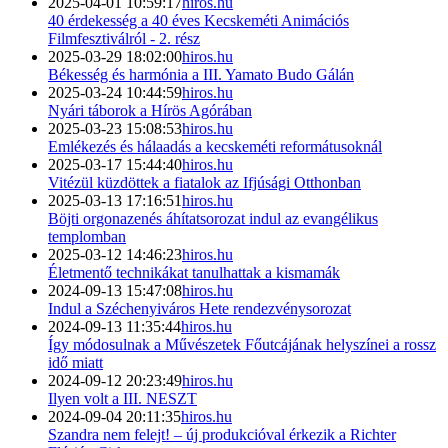
2025-04-01 10:59:17
hiros.hu
40 érdekesség a 40 éves Kecskeméti Animációs
Filmfesztiválról - 2. rész
2025-03-29 18:02:00
hiros.hu
Békesség és harmónia a III. Yamato Budo Gálán
2025-03-24 10:44:59
hiros.hu
Nyári táborok a Hírös Agórában
2025-03-23 15:08:53
hiros.hu
Emlékezés és hálaadás a kecskeméti reformátusoknál
2025-03-17 15:44:40
hiros.hu
Vitézül küzdöttek a fiatalok az Ifjúsági Otthonban
2025-03-13 17:16:51
hiros.hu
Böjti orgonazenés áhítatsorozat indul az evangélikus
templomban
2025-03-12 14:46:23
hiros.hu
Életmentő technikákat tanulhattak a kismamák
2024-09-13 15:47:08
hiros.hu
Indul a Széchenyiváros Hete rendezvénysorozat
2024-09-13 11:35:44
hiros.hu
Így módosulnak a Művészetek Főutcájának helyszínei a rossz
idő miatt
2024-09-12 20:23:49
hiros.hu
Ilyen volt a III. NESZT
2024-09-04 20:11:35
hiros.hu
Szandra nem felejt! – új produkcióval érkezik a Richter