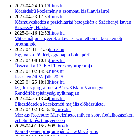
2025-04-24 15:15
hiros.hu
Közérdekű közlemény a szombati kisállatvásárról
2025-04-23 17:35
hiros.hu
Kézműveskedés a pszichiátriai betegekért a Széchenyi István
Közösségi Házban
2025-04-16 12:53
hiros.hu
Mit csináljon a gyerek a tavaszi szünetben? –kecskeméti
programok
2025-04-11 14:36
hiros.hu
Egy nap a Földért, egy nap a holnapért!
2025-04-08 10:15
hiros.hu
Összeállt a 17. KAFF versenyprogramja
2025-04-02 14:56
hiros.hu
Kecskeméti Majális 2025
2025-04-25 18:13
hiros.hu
Izgalmas programok a Bács-Kiskun Vármegyei
Rendőrfőkapitányság nyílt napján
2025-04-25 13:44
hiros.hu
Elkezdődtek a kecskeméti majális előkészületei
2025-04-02 13:56:46
hiros.hu
Mozgás Receptre: Már elérhető, milyen sport foglalkozásokon
vehetünk részt ingyenesen
2025-04-01 15:23:08
hiros.hu
Komolyzenei programajánló – 2025. április