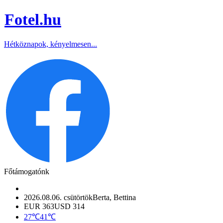
Fotel
.hu
Hétköznapok, kényelmesen...
Főtámogatónk
2026.08.06. csütörtök
Berta, Bettina
EUR 363
USD 314
27℃
41℃