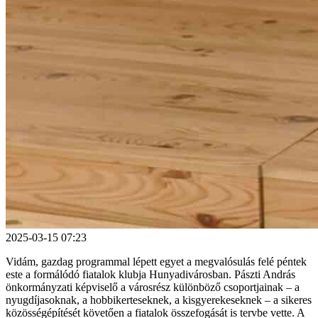
2025-03-15 07:23
Vidám, gazdag programmal lépett egyet a megvalósulás felé péntek
este a formálódó fiatalok klubja Hunyadivárosban. Pászti András
önkormányzati képviselő a városrész különböző csoportjainak – a
nyugdíjasoknak, a hobbikerteseknek, a kisgyerekeseknek – a sikeres
közösségépítését követően a fiatalok összefogását is tervbe vette. A