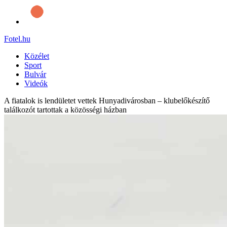
Fotel
.hu
Közélet
Sport
Bulvár
Videók
A fiatalok is lendületet vettek Hunyadivárosban – klubelőkészítő
találkozót tartottak a közösségi házban