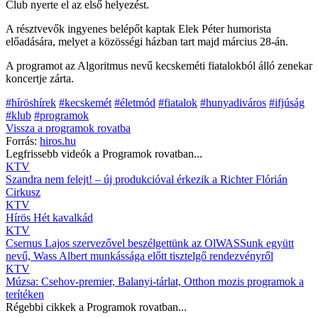
Club nyerte el az első helyezést.
A résztvevők ingyenes belépőt kaptak Elek Péter humorista
előadására, melyet a közösségi házban tart majd március 28-án.
A programot az Algoritmus nevű kecskeméti fiatalokból álló zenekar
koncertje zárta.
#híröshírek
#kecskemét
#életmód
#fiatalok
#hunyadiváros
#ifjúság
#klub
#programok
Vissza a
programok
rovatba
Forrás:
hiros.hu
Legfrissebb videók a
Programok
rovatban...
KTV
Szandra nem felejt! – új produkcióval érkezik a Richter Flórián
Cirkusz
KTV
Hírös Hét kavalkád
KTV
Csernus Lajos szervezővel beszélgettünk az OlWASSunk együtt
nevű, Wass Albert munkássága előtt tisztelgő rendezvényről
KTV
Múzsa: Csehov-premier, Balanyi-tárlat, Otthon mozis programok a
terítéken
Régebbi cikkek a
Programok
rovatban...