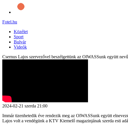
Fotel
.hu
Közélet
Sport
Bulvár
Videók
Csernus Lajos szervezővel beszélgettünk az OlWASSunk együtt nevű,
2024-02-21
szerda
21:00
Immár tizenhetedik éve rendezik meg az OlWASSunk együtt elnevezésű
Lajos volt a vendégünk a KTV Kiemelő magazinjának szerda esti ad