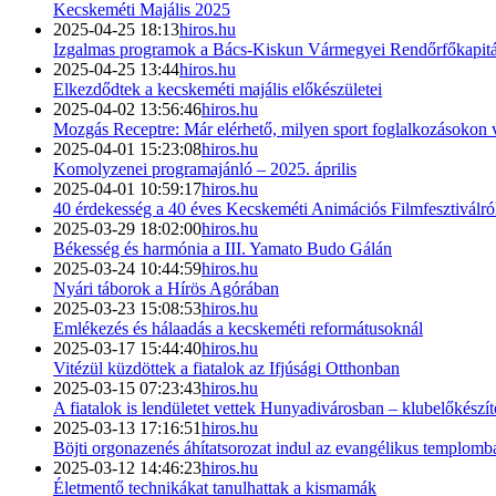
Kecskeméti Majális 2025
2025-04-25 18:13
hiros.hu
Izgalmas programok a Bács-Kiskun Vármegyei Rendőrfőkapitán
2025-04-25 13:44
hiros.hu
Elkezdődtek a kecskeméti majális előkészületei
2025-04-02 13:56:46
hiros.hu
Mozgás Receptre: Már elérhető, milyen sport foglalkozásokon 
2025-04-01 15:23:08
hiros.hu
Komolyzenei programajánló – 2025. április
2025-04-01 10:59:17
hiros.hu
40 érdekesség a 40 éves Kecskeméti Animációs Filmfesztiválról 
2025-03-29 18:02:00
hiros.hu
Békesség és harmónia a III. Yamato Budo Gálán
2025-03-24 10:44:59
hiros.hu
Nyári táborok a Hírös Agórában
2025-03-23 15:08:53
hiros.hu
Emlékezés és hálaadás a kecskeméti reformátusoknál
2025-03-17 15:44:40
hiros.hu
Vitézül küzdöttek a fiatalok az Ifjúsági Otthonban
2025-03-15 07:23:43
hiros.hu
A fiatalok is lendületet vettek Hunyadivárosban – klubelőkészít
2025-03-13 17:16:51
hiros.hu
Böjti orgonazenés áhítatsorozat indul az evangélikus templomb
2025-03-12 14:46:23
hiros.hu
Életmentő technikákat tanulhattak a kismamák