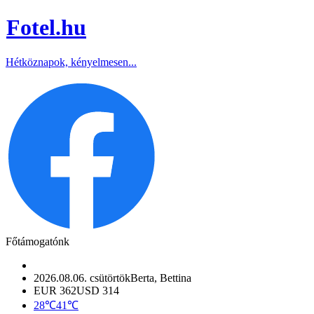
Fotel
.hu
Hétköznapok, kényelmesen...
Főtámogatónk
2026.08.06. csütörtök
Berta, Bettina
EUR 362
USD 314
28℃
41℃