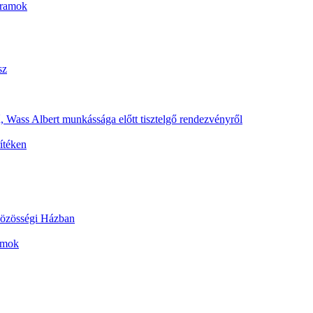
gramok
sz
 Wass Albert munkássága előtt tisztelgő rendezvényről
ítéken
 Közösségi Házban
ramok