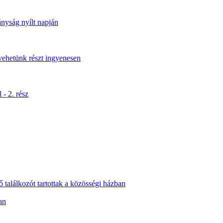
yság nyílt napján
vehetünk részt ingyenesen
- 2. rész
ő találkozót tartottak a közösségi házban
an