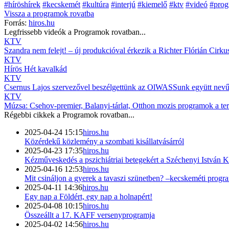
#híröshírek
#kecskemét
#kultúra
#interjú
#kiemelő
#ktv
#videó
#pro
Vissza a
programok
rovatba
Forrás:
hiros.hu
Legfrissebb videók a
Programok
rovatban...
KTV
Szandra nem felejt! – új produkcióval érkezik a Richter Flórián Cirku
KTV
Hírös Hét kavalkád
KTV
Csernus Lajos szervezővel beszélgettünk az OlWASSunk együtt nevű,
KTV
Múzsa: Csehov-premier, Balanyi-tárlat, Otthon mozis programok a ter
Régebbi cikkek a
Programok
rovatban...
2025-04-24 15:15
hiros.hu
Közérdekű közlemény a szombati kisállatvásárról
2025-04-23 17:35
hiros.hu
Kézműveskedés a pszichiátriai betegekért a Széchenyi István
2025-04-16 12:53
hiros.hu
Mit csináljon a gyerek a tavaszi szünetben? –kecskeméti prog
2025-04-11 14:36
hiros.hu
Egy nap a Földért, egy nap a holnapért!
2025-04-08 10:15
hiros.hu
Összeállt a 17. KAFF versenyprogramja
2025-04-02 14:56
hiros.hu