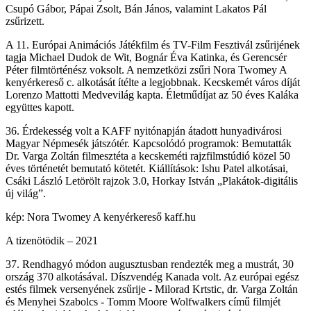
Csupó Gábor, Pápai Zsolt, Bán János, valamint Lakatos Pál
zsűrizett.
A 11. Európai Animációs Játékfilm és TV-Film Fesztivál zsűrijének
tagja Michael Dudok de Wit, Bognár Éva Katinka, és Gerencsér
Péter filmtörténész voksolt. A nemzetközi zsűri Nora Twomey A
kenyérkereső c. alkotását ítélte a legjobbnak. Kecskemét város díját
Lorenzo Mattotti Medvevilág kapta. Életműdíjat az 50 éves Kaláka
együttes kapott.
36. Érdekesség volt a KAFF nyitónapján átadott hunyadivárosi
Magyar Népmesék játszótér. Kapcsolódó programok: Bemutatták
Dr. Varga Zoltán filmesztéta a kecskeméti rajzfilmstúdió közel 50
éves történetét bemutató kötetét. Kiállítások: Ishu Patel alkotásai,
Csáki László Letörölt rajzok 3.0, Horkay István „Plakátok-digitális
új világ”.
kép: Nora Twomey A kenyérkereső kaff.hu
A tizenötödik – 2021
37. Rendhagyó módon augusztusban rendezték meg a mustrát, 30
ország 370 alkotásával. Díszvendég Kanada volt. Az európai egész
estés filmek versenyének zsűrije - Milorad Krtstic, dr. Varga Zoltán
és Menyhei Szabolcs - Tomm Moore Wolfwalkers című filmjét