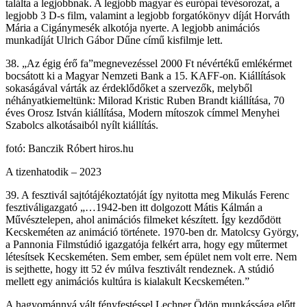
találta a legjobbnak. A legjobb magyar és európai tévésorozat, a
legjobb 3 D-s film, valamint a legjobb forgatókönyv díját Horváth
Mária a Cigánymesék alkotója nyerte. A legjobb animációs
munkadíját Ulrich Gábor Dűne című kisfilmje lett.
38. „Az égig érő fa”megnevezéssel 2000 Ft névértékű emlékérmet
bocsátott ki a Magyar Nemzeti Bank a 15. KAFF-on. Kiállítások
sokaságával várták az érdeklődőket a szervezők, melyből
néhányatkiemeltünk: Milorad Kristic Ruben Brandt kiállítása, 70
éves Orosz István kiállítása, Modern mítoszok címmel Menyhei
Szabolcs alkotásaiból nyílt kiállítás.
fotó: Banczik Róbert hiros.hu
A tizenhatodik – 2023
39. A fesztivál sajtótájékoztatóját így nyitotta meg Mikulás Ferenc
fesztiváligazgató „…1942-ben itt dolgozott Mátis Kálmán a
Művésztelepen, ahol animációs filmeket készített. Így kezdődött
Kecskeméten az animáció története. 1970-ben dr. Matolcsy György,
a Pannonia Filmstúdió igazgatója felkért arra, hogy egy műtermet
létesítsek Kecskeméten. Sem ember, sem épület nem volt erre. Nem
is sejthette, hogy itt 52 év múlva fesztivált rendeznek. A stúdió
mellett egy animációs kultúra is kialakult Kecskeméten.”
A hagyománnyá vált fényfestéssel Lechner Ödön munkássága előtt