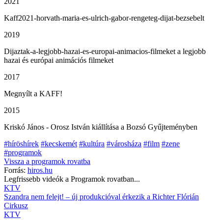
2021
Kaff2021-horvath-maria-es-ulrich-gabor-rengeteg-dijat-bezsebelt
2019
Dijaztak-a-legjobb-hazai-es-europai-animacios-filmeket a legjobb
hazai és európai animációs filmeket
2017
Megnyílt a KAFF!
2015
Kriskó János - Orosz István kiállítása a Bozsó Gyűjteményben
#híröshírek
#kecskemét
#kultúra
#városháza
#film
#zene
#programok
Vissza a
programok
rovatba
Forrás:
hiros.hu
Legfrissebb videók a
Programok
rovatban...
KTV
Szandra nem felejt! – új produkcióval érkezik a Richter Flórián
Cirkusz
KTV