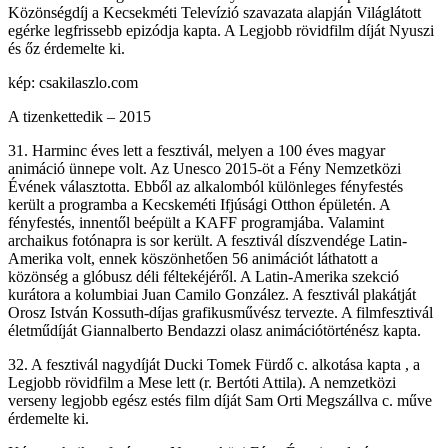
Közönségdíj a Kecsekméti Televízió szavazata alapján Világlátott
egérke legfrissebb epizódja kapta. A Legjobb rövidfilm díját Nyuszi
és őz érdemelte ki.
kép: csakilaszlo.com
A tizenkettedik – 2015
31. Harminc éves lett a fesztivál, melyen a 100 éves magyar
animáció ünnepe volt. Az Unesco 2015-öt a Fény Nemzetközi
Évének választotta. Ebből az alkalomból különleges fényfestés
került a programba a Kecskeméti Ifjúsági Otthon épületén. A
fényfestés, innentől beépült a KAFF programjába. Valamint
archaikus fotónapra is sor került. A fesztivál díszvendége Latin-
Amerika volt, ennek köszönhetően 56 animációt láthatott a
közönség a glóbusz déli féltekéjéről. A Latin-Amerika szekció
kurátora a kolumbiai Juan Camilo González. A fesztivál plakátját
Orosz István Kossuth-díjas grafikusművész tervezte. A filmfesztivál
életműdíját Giannalberto Bendazzi olasz animációtörténész kapta.
32. A fesztivál nagydíját Ducki Tomek Fürdő c. alkotása kapta , a
Legjobb rövidfilm a Mese lett (r. Bertóti Attila). A nemzetközi
verseny legjobb egész estés film díját Sam Orti Megszállva c. műve
érdemelte ki.