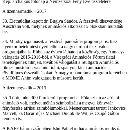
Kép: archaikus fotónap a Nemzetközi Fény Éve tiszteletére
A tizenharmadik – 2017
33. Életműdíjat kapott dr. Buglya Sándor. A fesztivál díszvendége
Ausztrália volt, melynek animációs alkotásait 5 blokkban mutatták
be.
34. Mindig izgalmasak a fesztivál panoráma programjai is, hisz
ilyenkor betekintést nyerhetünk a nagy európai fesztiválok
programjaiba is. Ebben az évben láthatott a közönség egy Annecy-
válogatás 2015-2016-ból, a Visegrádi Animációs Fórum fiatal
tehetségeinek filmjeit, továbbá válogatást a Stuttgarti Animációs
filmes mustráról, valamint iráni, spanyol, kínai animációs
rövidfilmes összeállításokat. A magyar panoráma program keretében
a MOME Anim válogatása is műsorra került.
A tizennegyedik – 2019
35. Több, mint 300 film került programba. Fókuszban az afrikai
animáció volt, melyet méltán szimbolizált a megyei könyvtár
fényfestése afrikai szimbólumokkal. Mesterkurzust tartott Jankovics
Marcell, az Oscar-díjas Michael Dudok de Wit, és Csupó Gábor
rendező is.
A KAFF három zsűrijében Ishu Pathel indiai animációs rendező,