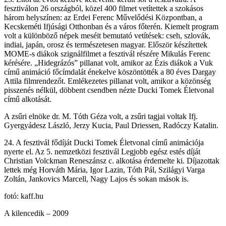
fesztiválon 26 országból, közel 400 filmet vetítettek a szokásos
három helyszínen: az Erdei Ferenc Művelődési Központban, a
Kecskeméti Ifjúsági Otthonban és a város főterén. Kiemelt program
volt a különböző népek meséit bemutató vetítések: cseh, szlovák,
indiai, japán, orosz és természetesen magyar. Először készítettek
MOME-s diákok szignálfilmet a fesztivál részére Mikulás Ferenc
kérésére. „Hidegrázós” pillanat volt, amikor az Ézis diákok a Vuk
című animáció főcímdalát énekelve köszöntötték a 80 éves Dargay
Attila filmrendezőt. Emlékezetes pillanat volt, amikor a közönség
pisszenés nélkül, döbbent csendben nézte Ducki Tomek Életvonal
című alkotását.
A zsűri elnöke dr. M. Tóth Géza volt, a zsűri tagjai voltak Ifj.
Gyergyádesz László, Jerzy Kucia, Paul Driessen, Radóczy Katalin.
24. A fesztivál fődíját Ducki Tomek Életvonal című animációja
nyerte el. Az 5. nemzetközi fesztivál Legjobb egész estés díját
Christian Volckman Reneszánsz c. alkotása érdemelte ki. Díjazottak
lettek még Horváth Mária, Igor Lazin, Tóth Pál, Szilágyi Varga
Zoltán, Jankovics Marcell, Nagy Lajos és sokan mások is.
fotó: kaff.hu
A kilencedik – 2009