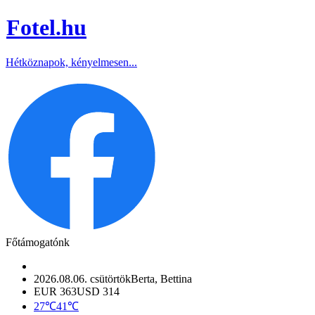
Fotel
.hu
Hétköznapok, kényelmesen...
Főtámogatónk
2026.08.06. csütörtök
Berta, Bettina
EUR 363
USD 314
27℃
41℃