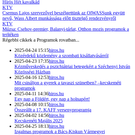
Hírös Hét kavalkád
KTV
Csernus Lajos szervezővel beszélgettünk az OlWASSunk együtt
nevű, Wass Albert munkássága előtt tisztelgő rendezvényről
KTV
Múzsa: Csehov-premier, Balanyi-tárlat, Otthon mozis programok a
terítéken
Régebbi cikkek a
Programok
rovatban...
2025-04-24 15:15
hiros.hu
Közérdekű közlemény a szombati kisállatvásárról
2025-04-23 17:35
hiros.hu
Kézműveskedés a pszichiátriai betegekért a Széchenyi István
Közösségi Házban
2025-04-16 12:53
hiros.hu
Mit csináljon a gyerek a tavaszi szünetben? –kecskeméti
programok
2025-04-11 14:36
hiros.hu
Egy nap a Földért, egy nap a holnapért!
2025-04-08 10:15
hiros.hu
Összeállt a 17. KAFF versenyprogramja
2025-04-02 14:56
hiros.hu
Kecskeméti Majális 2025
2025-04-25 18:13
hiros.hu
Izgalmas programok a Bács-Kiskun Vármegyei