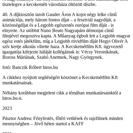
tisztelegve a kecskeméti városháza öltözött díszbe.
40. A díjkiosztón tarolt Gauder Áron A kojot négy lelke című
animációja, mely három fontos díjat – a fesztviál nagydíját, a
közönségdíjat és a Legjobb egészestés európai film díját - is
elnyerte. Az utóbbit Nuno Beato Nagyapám démonjai című
filmjével megosztva kapta. A Műanyag égbolt lett a Legjobb magyar
egész estés játékfilm, míg a Legjobb rövidfilm díját Hegyi Olivér A
szív kertje alkotás vihette haza. A Kecskemétfilm Kft. ügyvezető
igazgatója kifejezte háláját kollégáinak is: Vécsy Veronikának,
Boross Máriának, Szabó Anettnek, Nagy Györgynek.
fotó: Banczik Róbert hiros.hu
A cikkhez nyújtott segítéségért köszönet a Kecskemétfilm Kft
munkatársainak.
Néhány korábban megjelent cikk a témában munkatársainktól a
hiros.hu-n.
2023
Pásztor Andrea: Fényfestés, főtéri vetítések és rajzfilmek minden
mennyiségben – Jövő héten startol a KAFF