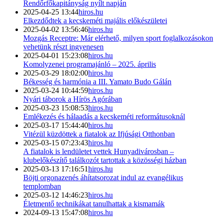
Rendőrfőkapitányság nyílt napján
2025-04-25 13:44
hiros.hu
Elkezdődtek a kecskeméti majális előkészületei
2025-04-02 13:56:46
hiros.hu
Mozgás Receptre: Már elérhető, milyen sport foglalkozásokon
vehetünk részt ingyenesen
2025-04-01 15:23:08
hiros.hu
Komolyzenei programajánló – 2025. április
2025-03-29 18:02:00
hiros.hu
Békesség és harmónia a III. Yamato Budo Gálán
2025-03-24 10:44:59
hiros.hu
Nyári táborok a Hírös Agórában
2025-03-23 15:08:53
hiros.hu
Emlékezés és hálaadás a kecskeméti reformátusoknál
2025-03-17 15:44:40
hiros.hu
Vitézül küzdöttek a fiatalok az Ifjúsági Otthonban
2025-03-15 07:23:43
hiros.hu
A fiatalok is lendületet vettek Hunyadivárosban –
klubelőkészítő találkozót tartottak a közösségi házban
2025-03-13 17:16:51
hiros.hu
Böjti orgonazenés áhítatsorozat indul az evangélikus
templomban
2025-03-12 14:46:23
hiros.hu
Életmentő technikákat tanulhattak a kismamák
2024-09-13 15:47:08
hiros.hu