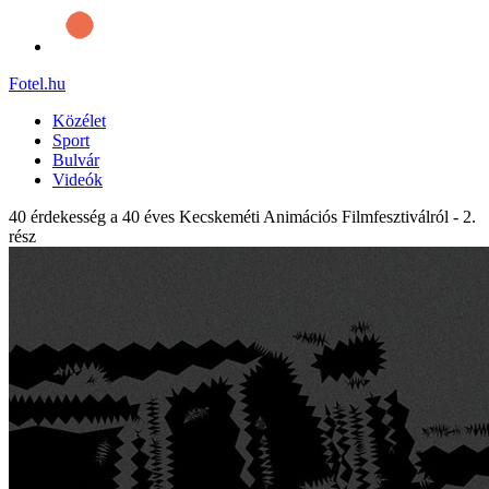
Fotel
.hu
Közélet
Sport
Bulvár
Videók
40 érdekesség a 40 éves Kecskeméti Animációs Filmfesztiválról - 2.
rész