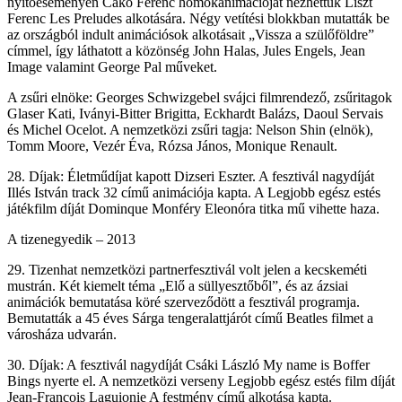
nyitóeseményen Cakó Ferenc homokanimációját nézhettük Liszt
Ferenc Les Preludes alkotására. Négy vetítési blokkban mutatták be
az országból indult animációsok alkotásait „Vissza a szülőföldre”
címmel, így láthatott a közönség John Halas, Jules Engels, Jean
Image valamint George Pal műveket.
A zsűri elnöke: Georges Schwizgebel svájci filmrendező, zsűritagok
Glaser Kati, Iványi-Bitter Brigitta, Eckhardt Balázs, Daoul Servais
és Michel Ocelot. A nemzetközi zsűri tagja: Nelson Shin (elnök),
Tomm Moore, Vezér Éva, Rózsa János, Monique Renault.
28. Díjak: Életműdíjat kapott Dizseri Eszter. A fesztivál nagydíját
Illés István track 32 című animációja kapta. A Legjobb egész estés
játékfilm díját Dominque Monféry Eleonóra titka mű vihette haza.
A tizenegyedik – 2013
29. Tizenhat nemzetközi partnerfesztivál volt jelen a kecskeméti
mustrán. Két kiemelt téma „Elő a süllyesztőből”, és az ázsiai
animációk bemutatása köré szerveződött a fesztivál programja.
Bemutatták a 45 éves Sárga tengeralattjárót című Beatles filmet a
városháza udvarán.
30. Díjak: A fesztivál nagydíját Csáki László My name is Boffer
Bings nyerte el. A nemzetközi verseny Legjobb egész estés film díját
Jean-Francois Laguionie A festmény című alkotása kapta.