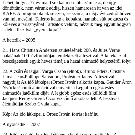
Lehet, hogy a 77 év majd sokkal meseibb szám lesz, de úgy
döntöttünk, nem várunk addig, hiszen hamarosan itt van az idei
KAFF. A programoknak se szeri, se száma, a négy évtizedről bőven
van mit mesélni. Talléros kalap a kobakra, hamuba sült pogácsa és
kőleves a tarisznyába! Tartsatok velünk, nézzük meg együtt hogyan
is telt a fesztivál „gyerekkora”!
A hetedik – 2005
21. Hans Christian Andersen születésének 200. és Jules Verne
halálának 100. évfordulójára emlékezett a fesztivál. A kerekasztal
beszélgetések egyik heves témája a hazai animáció helyzetéről folyt.
22. A zsűri és tagjai: Varga Csaba (elnök), Bruno Edera, Cristina
Lima, Jean-Philippe Salvadori, Probstner János. A fesztivál
nagydíját Az idő látképei (Orosz István) alkotás kapta. Gauder Áron
Nyócker! című animációval elnyerte a Legjobb egész estés
animációs játékfilm díját. A legjobb egész estés külföldi film
Jacques-Remy Girerd: Özönvíz című alkotása lett. A fesztivál
életműdíját Szabó Gyula kapta.
Kép: Az idő látképei r. Orosz István forrás: kaff.hu
A nyolcadik – 2007
23. Ettől az évtől kezdve kétévente került sor a fesztiválra. A