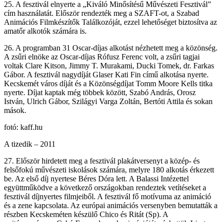
25. A fesztivál elnyerte a „Kiváló Minősítésű Művészeti Fesztivál”
cím használatát. Először rendezték meg a SZAFT-ot, a Szabad
Animációs Filmkészítők Találkozóját, ezzel lehetőséget biztosítva az
amatőr alkotók számára is.
26. A programban 31 Oscar-díjas alkotást nézhetett meg a közönség.
A zsűri elnöke az Oscar-díjas Rófusz Ferenc volt, a zsűri tagjai
voltak Clare Kitson, Jimmy T. Murakami, Ducki Tomek, dr. Farkas
Gábor. A fesztivál nagydíját Glaser Kati Fin című alkotása nyerte.
Kecskemét város díját és a Közönségdíjat Tomm Moore Kells titka
nyerte. Díjat kaptak még többek között, Szabó András, Orosz
István, Ulrich Gábor, Szilágyi Varga Zoltán, Bertóti Attila és sokan
mások.
fotó: kaff.hu
A tizedik – 2011
27. Először hirdetett meg a fesztivál plakátversenyt a közép- és
felsőfokú művészeti iskolások számára, melyre 180 alkotás érkezett
be. Az első díj nyertese Béres Dóra lett. A Balassi Intézettel
együttműködve a következő országokban rendeztek vetítéseket a
fesztivál díjnyertes filmjeiből. A fesztivál fő motívuma az animáció
és a zene kapcsolata. Az európai animációs versenyben bemutatták a
részben Kecskeméten készülő Chico és Ritát (Sp). A