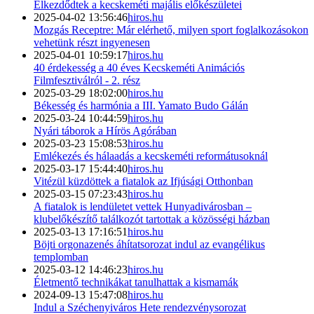
Elkezdődtek a kecskeméti majális előkészületei
2025-04-02 13:56:46
hiros.hu
Mozgás Receptre: Már elérhető, milyen sport foglalkozásokon
vehetünk részt ingyenesen
2025-04-01 10:59:17
hiros.hu
40 érdekesség a 40 éves Kecskeméti Animációs
Filmfesztiválról - 2. rész
2025-03-29 18:02:00
hiros.hu
Békesség és harmónia a III. Yamato Budo Gálán
2025-03-24 10:44:59
hiros.hu
Nyári táborok a Hírös Agórában
2025-03-23 15:08:53
hiros.hu
Emlékezés és hálaadás a kecskeméti reformátusoknál
2025-03-17 15:44:40
hiros.hu
Vitézül küzdöttek a fiatalok az Ifjúsági Otthonban
2025-03-15 07:23:43
hiros.hu
A fiatalok is lendületet vettek Hunyadivárosban –
klubelőkészítő találkozót tartottak a közösségi házban
2025-03-13 17:16:51
hiros.hu
Böjti orgonazenés áhítatsorozat indul az evangélikus
templomban
2025-03-12 14:46:23
hiros.hu
Életmentő technikákat tanulhattak a kismamák
2024-09-13 15:47:08
hiros.hu
Indul a Széchenyiváros Hete rendezvénysorozat