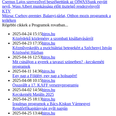
Csernus Lajos szervezővel beszélgettünk az OlWASSunk együtt
nevű, Wass Albert munkássága előtt tisztelgő rendezvényről
KTV
Múzsa: Csehov-premier, Balanyi-tárlat, Otthon mozis programok a
terítéken
Régebbi cikkek a
Programok
rovatban...
2025-04-24 15:15
hiros.hu
Közérdekű közlemény a szombati kisállatvásárról
2025-04-23 17:35
hiros.hu
Kézműveskedés a pszichiátriai betegekért a Széchenyi István
Közösségi Házban
2025-04-16 12:53
hiros.hu
Mit csináljon a gyerek a tavaszi szünetben? –kecskeméti
programok
2025-04-11 14:36
hiros.hu
Egy nap a Földért, egy nap a holnapért!
2025-04-08 10:15
hiros.hu
Összeállt a 17. KAFF versenyprogramja
2025-04-02 14:56
hiros.hu
Kecskeméti Majális 2025
2025-04-25 18:13
hiros.hu
Izgalmas programok a Bács-Kiskun Vármegyei
Rendőrfőkapitányság nyílt napján
2025-04-25 13:44
hiros.hu