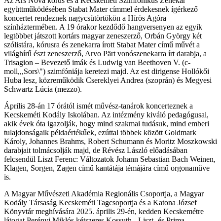
Az Ars Nova kórus és a Kecskeméti Szimfonikus Zenekar
együttműködésében Stabat Mater címmel érdekesnek ígérkező
koncertet rendeznek nagycsütörtökön a Hírös Agóra
színháztermében. A 19 órakor kezdődő hangversenyen az egyik
legtöbbet játszott kortárs magyar zeneszerző, Orbán György két
szólistára, kórusra és zenekarra írott Stabat Mater című művét a
világhírű észt zeneszerző, Arvo Pärt vonószenekarra írt darabja, a
Trisagion – Bevezető imák és Ludwig van Beethoven V. (c-
moll,,,Sors\") szimfóniája keretezi majd. Az est dirigense Hollókői
Huba lesz, közreműködik Csereklyei Andrea (szoprán) és Megyesi
Schwartz Lúcia (mezzo).
Április 28-án 17 órától ismét művész-tanárok koncerteznek a
Kecskeméti Kodály Iskolában. Az intézmény kiváló pedagógusai,
akik évek óta igazolják, hogy mind szakmai tudásuk, mind emberi
tulajdonságaik példaértékűek, ezúttal többek között Goldmark
Károly, Johannes Brahms, Robert Schumann és Moritz Moszkowski
darabjait tolmácsolják majd, de Révész László előadásában
felcsendül Liszt Ferenc: Változatok Johann Sebastian Bach Weinen,
Klagen, Sorgen, Zagen című kantátája témájára című orgonaműve
is.
A Magyar Művészeti Akadémia Regionális Csoportja, a Magyar
Kodály Társaság Kecskeméti Tagcsoportja és a Katona József
Könyvtár meghívására 2025. április 29-én, kedden Kecskemétre
látogat Perényi Miklós kétszeres Kossuth-, Liszt- és Prima