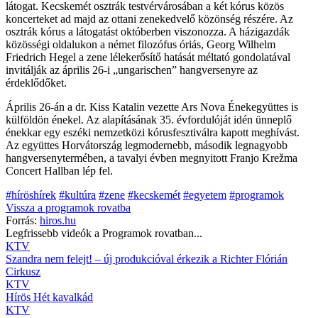
látogat. Kecskemét osztrák testvérvárosában a két kórus közös
koncerteket ad majd az ottani zenekedvelő közönség részére. Az
osztrák kórus a látogatást októberben viszonozza. A házigazdák
közösségi oldalukon a német filozófus óriás, Georg Wilhelm
Friedrich Hegel a zene lélekerősítő hatását méltató gondolatával
invitálják az április 26-i „ungarischen” hangversenyre az
érdeklődőket.
Április 26-án a dr. Kiss Katalin vezette Ars Nova Énekegyüttes is
külföldön énekel. Az alapításának 35. évfordulóját idén ünneplő
énekkar egy eszéki nemzetközi kórusfesztiválra kapott meghívást.
Az együttes Horvátország legmodernebb, második legnagyobb
hangversenytermében, a tavalyi évben megnyitott Franjo Krežma
Concert Hallban lép fel.
#híröshírek
#kultúra
#zene
#kecskemét
#egyetem
#programok
Vissza a
programok
rovatba
Forrás:
hiros.hu
Legfrissebb videók a
Programok
rovatban...
KTV
Szandra nem felejt! – új produkcióval érkezik a Richter Flórián
Cirkusz
KTV
Hírös Hét kavalkád
KTV