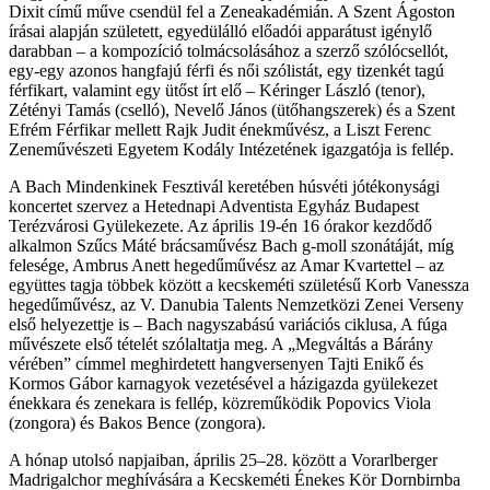
Dixit című műve csendül fel a Zeneakadémián. A Szent Ágoston
írásai alapján született, egyedülálló előadói apparátust igénylő
darabban – a kompozíció tolmácsolásához a szerző szólócsellót,
egy-egy azonos hangfajú férfi és női szólistát, egy tizenkét tagú
férfikart, valamint egy ütőst írt elő – Kéringer László (tenor),
Zétényi Tamás (cselló), Nevelő János (ütőhangszerek) és a Szent
Efrém Férfikar mellett Rajk Judit énekművész, a Liszt Ferenc
Zeneművészeti Egyetem Kodály Intézetének igazgatója is fellép.
A Bach Mindenkinek Fesztivál keretében húsvéti jótékonysági
koncertet szervez a Hetednapi Adventista Egyház Budapest
Terézvárosi Gyülekezete. Az április 19-én 16 órakor kezdődő
alkalmon Szűcs Máté brácsaművész Bach g-moll szonátáját, míg
felesége, Ambrus Anett hegedűművész az Amar Kvartettel – az
együttes tagja többek között a kecskeméti születésű Korb Vanessza
hegedűművész, az V. Danubia Talents Nemzetközi Zenei Verseny
első helyezettje is – Bach nagyszabású variációs ciklusa, A fúga
művészete első tételét szólaltatja meg. A „Megváltás a Bárány
vérében” címmel meghirdetett hangversenyen Tajti Enikő és
Kormos Gábor karnagyok vezetésével a házigazda gyülekezet
énekkara és zenekara is fellép, közreműködik Popovics Viola
(zongora) és Bakos Bence (zongora).
A hónap utolsó napjaiban, április 25–28. között a Vorarlberger
Madrigalchor meghívására a Kecskeméti Énekes Kör Dornbirnba