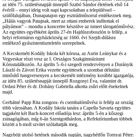
az idén 75. születésnapját ünneplő Szabó Sándor életének első 14
évéről – ennyi ideig volt napi kapcsolatban a településsel –
szülőfalujában, Dunapatajon egy esztrádműsorral emlékeznek meg.
„Hálás vagyok Patajnak, mert az ottani emberek indítottak el
pályámon” – mondta a koncertre készülve az ismert tárogatóművész.
Az együttes egyébként április 27-én Hajdúszoboszlón is fellép, a
helyi reformárus egyházközség az 1660. évi Szejdi-dúlásra
emlékező gyászistentiszteletén szerepelnek.
A Kecskeméti Kodály Iskola két kórusa, az Aurin Leánykar és a
Vegyeskar részt vesz az I. Országos Szakgimnáziumi
Kórustalálkozón. Az április 5–6-i szegedi rendezvényen a Durányik
László és Závori Erika vezette együttesek a szombat délutáni
minősítő hangversenyen a kecskeméti intézmény korábbi igazgatója,
az idén 85. születésnapját ünneplő Rozgonyi Éva, valamint dr.
Ordasi Péter és dr. Dohány Gabriella alkotta zsűri előtt énekelnek
majd.
Gerhátné Papp Rita zongora- és csembalóművész is fellép az ország
több városában. A Kodály Iskola tanára a Capella Savaria együttes
tagjaként két Bach-koncert előadója lesz: április 5-én a kőszegi
zsinagógában, míg 6-án Szentgotthárdon, a Refektóriumban többek
között a h-moll szvitet szólaltatják meg.
Nagyböjt utolsó hetének második napján, nagyhétfőn Tornyai Péter: