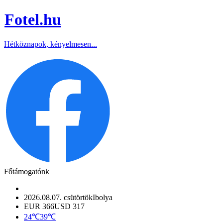
Fotel
.hu
Hétköznapok, kényelmesen...
Főtámogatónk
2026.08.07. csütörtök
Ibolya
EUR 366
USD 317
24℃
39℃