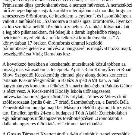
Primissima díjas gordonkaművész, a nemzet művésze. A nemzetközi
hírű zenepedagógus egyik korábbi interjújában azt mondta, hogy „a
zeneszerzés örömforrás, de küzdelem is egyben”, és hasonlóképpen
vallott a tanításról is: „Számomra a tanítás igazi örömforrás. Ilyenkor
az idő szorítása nélkül közelítek a zenéhez. A tanítási folyamat alatt,
a legjobb pillanatokban, fel-felsejlik a darab legbelsőbb rétege,
betekintést nyerhetünk a mű keletkezési körülményeibe is.” A
könyvtárban 17 órakor, Örömforrás címmel kezdődő
pódiumbeszélgetésre a művész a hangszerét is magával hozza majd;
beszélgetőtársa Virág Barnabás lesz.
A következő hetekben a kecskeméti muzsikusok közül többen az
ország más városaiban is fellépnek. Április 3-án Könnyűzenei Road
Show Szegedtől Kecskemétig címmel play along dobos koncertet
tartanak Kiskunfélegyházán, a Balázs Árpád AMI-ban. A már
hagyományos koncerten felkészítő tanári minőségben Palotás Gábor
is részt vesz. A Kecskeméti Kodály Iskola ütőhangszeres
művésztanára országjáró körútját is folytatja, Vibes & Wires című
szólósorozatát április 8-án 17 órától Szombathelyen, a Bartók Béla
Zeneiskolában mutatja majd be. Másnap délelőtt ugyanott kurzust is
tart. Emellett április 24-én a budapesti Tóth Aladár Zeneiskolában
egy háromnapos ütőhangszeres továbbképzésen „Gondolatok a
dallamhangszeres ütőoktatásról” címmel tart előadást.
A Gregus Tárogató Kvartett április 4-én alapítójuk, zenei vezetőjük,