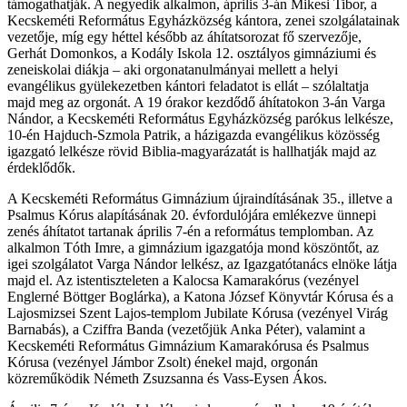
támogathatják. A negyedik alkalmon, április 3-án Mikesi Tibor, a
Kecskeméti Református Egyházközség kántora, zenei szolgálatainak
vezetője, míg egy héttel később az áhítatsorozat fő szervezője,
Gerhát Domonkos, a Kodály Iskola 12. osztályos gimnáziumi és
zeneiskolai diákja – aki orgonatanulmányai mellett a helyi
evangélikus gyülekezetben kántori feladatot is ellát – szólaltatja
majd meg az orgonát. A 19 órakor kezdődő áhítatokon 3-án Varga
Nándor, a Kecskeméti Református Egyházközség parókus lelkésze,
10-én Hajduch-Szmola Patrik, a házigazda evangélikus közösség
igazgató lelkésze rövid Biblia-magyarázatát is hallhatják majd az
érdeklődők.
A Kecskeméti Református Gimnázium újraindításának 35., illetve a
Psalmus Kórus alapításának 20. évfordulójára emlékezve ünnepi
zenés áhítatot tartanak április 7-én a református templomban. Az
alkalmon Tóth Imre, a gimnázium igazgatója mond köszöntőt, az
igei szolgálatot Varga Nándor lelkész, az Igazgatótanács elnöke látja
majd el. Az istentiszteleten a Kalocsa Kamarakórus (vezényel
Englerné Böttger Boglárka), a Katona József Könyvtár Kórusa és a
Lajosmizsei Szent Lajos-templom Jubilate Kórusa (vezényel Virág
Barnabás), a Cziffra Banda (vezetőjük Anka Péter), valamint a
Kecskeméti Református Gimnázium Kamarakórusa és Psalmus
Kórusa (vezényel Jámbor Zsolt) énekel majd, orgonán
közreműködik Németh Zsuzsanna és Vass-Eysen Ákos.