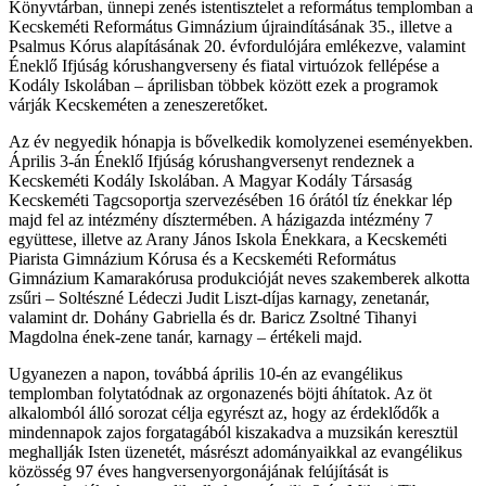
Könyvtárban, ünnepi zenés istentisztelet a református templomban a
Kecskeméti Református Gimnázium újraindításának 35., illetve a
Psalmus Kórus alapításának 20. évfordulójára emlékezve, valamint
Éneklő Ifjúság kórushangverseny és fiatal virtuózok fellépése a
Kodály Iskolában – áprilisban többek között ezek a programok
várják Kecskeméten a zeneszeretőket.
Az év negyedik hónapja is bővelkedik komolyzenei eseményekben.
Április 3-án Éneklő Ifjúság kórushangversenyt rendeznek a
Kecskeméti Kodály Iskolában. A Magyar Kodály Társaság
Kecskeméti Tagcsoportja szervezésében 16 órától tíz énekkar lép
majd fel az intézmény dísztermében. A házigazda intézmény 7
együttese, illetve az Arany János Iskola Énekkara, a Kecskeméti
Piarista Gimnázium Kórusa és a Kecskeméti Református
Gimnázium Kamarakórusa produkcióját neves szakemberek alkotta
zsűri – Soltészné Lédeczi Judit Liszt-díjas karnagy, zenetanár,
valamint dr. Dohány Gabriella és dr. Baricz Zsoltné Tihanyi
Magdolna ének-zene tanár, karnagy – értékeli majd.
Ugyanezen a napon, továbbá április 10-én az evangélikus
templomban folytatódnak az orgonazenés böjti áhítatok. Az öt
alkalomból álló sorozat célja egyrészt az, hogy az érdeklődők a
mindennapok zajos forgatagából kiszakadva a muzsikán keresztül
meghallják Isten üzenetét, másrészt adományaikkal az evangélikus
közösség 97 éves hangversenyorgonájának felújítását is