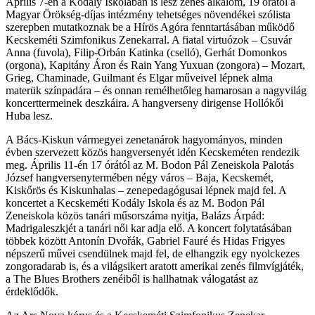
Április 7-én a Kodály Iskolában is lesz zenés alkalom, 19 órától a
Magyar Örökség-díjas intézmény tehetséges növendékei szólista
szerepben mutatkoznak be a Hírös Agóra fenntartásában működő
Kecskeméti Szimfonikus Zenekarral. A fiatal virtuózok – Csuvár
Anna (fuvola), Filip-Orbán Katinka (cselló), Gerhát Domonkos
(orgona), Kapitány Áron és Rain Yang Yuxuan (zongora) – Mozart,
Grieg, Chaminade, Guilmant és Elgar műveivel lépnek alma
materük színpadára – és onnan remélhetőleg hamarosan a nagyvilág
koncerttermeinek deszkáira. A hangverseny dirigense Hollókői
Huba lesz.
A Bács-Kiskun vármegyei zenetanárok hagyományos, minden
évben szervezett közös hangversenyét idén Kecskeméten rendezik
meg. Április 11-én 17 órától az M. Bodon Pál Zeneiskola Palotás
József hangversenytermében négy város – Baja, Kecskemét,
Kiskőrös és Kiskunhalas – zenepedagógusai lépnek majd fel. A
koncertet a Kecskeméti Kodály Iskola és az M. Bodon Pál
Zeneiskola közös tanári műsorszáma nyitja, Balázs Árpád:
Madrigaleszkjét a tanári női kar adja elő. A koncert folytatásában
többek között Antonín Dvořák, Gabriel Fauré és Hidas Frigyes
népszerű művei csendülnek majd fel, de elhangzik egy nyolckezes
zongoradarab is, és a világsikert aratott amerikai zenés filmvígjáték,
a The Blues Brothers zenéiből is hallhatnak válogatást az
érdeklődők.