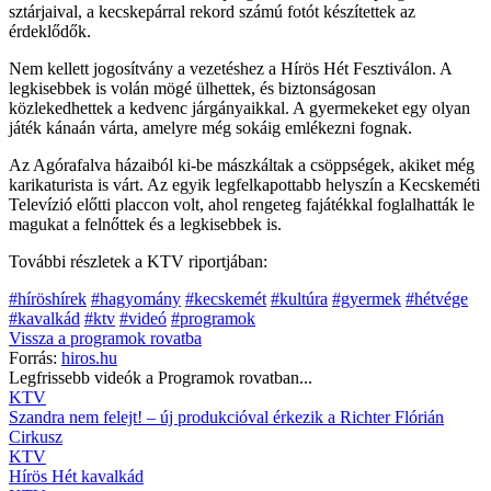
sztárjaival, a kecskepárral rekord számú fotót készítettek az
érdeklődők.
Nem kellett jogosítvány a vezetéshez a Hírös Hét Fesztiválon. A
legkisebbek is volán mögé ülhettek, és biztonságosan
közlekedhettek a kedvenc járgányaikkal. A gyermekeket egy olyan
játék kánaán várta, amelyre még sokáig emlékezni fognak.
Az Agórafalva házaiból ki-be mászkáltak a csöppségek, akiket még
karikaturista is várt. Az egyik legfelkapottabb helyszín a Kecskeméti
Televízió előtti placcon volt, ahol rengeteg fajátékkal foglalhatták le
magukat a felnőttek és a legkisebbek is.
További részletek a KTV riportjában:
#híröshírek
#hagyomány
#kecskemét
#kultúra
#gyermek
#hétvége
#kavalkád
#ktv
#videó
#programok
Vissza a
programok
rovatba
Forrás:
hiros.hu
Legfrissebb videók a
Programok
rovatban...
KTV
Szandra nem felejt! – új produkcióval érkezik a Richter Flórián
Cirkusz
KTV
Hírös Hét kavalkád