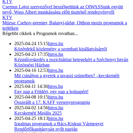
KTV
Csernus Lajos szervezővel beszélgettünk az OlWASSunk együtt
nevű, Wass Albert munkássága előtt tisztelgő rendezvényről
KTV
Múzsa: Csehov-premier, Balanyi-tárlat, Otthon mozis programok a
terítéken
Régebbi cikkek a
Programok
rovatban...
2025-04-24 15:15
hiros.hu
Közérdekű közlemény a szombati kisállatvásárról
2025-04-23 17:35
hiros.hu
Kézműveskedés a pszichiátriai betegekért a Széchenyi István
Közösségi Házban
2025-04-16 12:53
hiros.hu
Mit csináljon a gyerek a tavaszi szünetben? –kecskeméti
programok
2025-04-11 14:36
hiros.hu
Egy nap a Földért, egy nap a holnapért!
2025-04-08 10:15
hiros.hu
Összeállt a 17. KAFF versenyprogramja
2025-04-02 14:56
hiros.hu
Kecskeméti Majális 2025
2025-04-25 18:13
hiros.hu
Izgalmas programok a Bács-Kiskun Vármegyei
Rendőrfőkapitányság nyílt napján