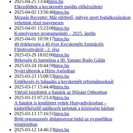
2025-04-25 13:44
hiros.hu
Elkezdődtek a kecskeméti majális előkészületei
2025-04-02 13:56:46
hiros.hu
Mozgás Receptre: Már elérhető, milyen sport foglalkozásokon
vehetünk részt ingyenesen
2025-04-01 15:23:08
hiros.hu
Komolyzenei programajánló – 2025. április
2025-04-01 10:59:17
hiros.hu
40 érdekesség a 40 éves Kecskeméti Animációs
Filmfesztiválról - 2. rész
2025-03-29 18:02:00
hiros.hu
Békesség és harmónia a III. Yamato Budo Gálán
2025-03-24 10:44:59
hiros.hu
Nyári táborok a Hírös Agórában
2025-03-23 15:08:53
hiros.hu
Emlékezés és hálaadás a kecskeméti reformátusoknál
2025-03-17 15:44:40
hiros.hu
Vitézül küzdöttek a fiatalok az Ifjúsági Otthonban
2025-03-15 07:23:43
hiros.hu
A fiatalok is lendületet vettek Hunyadivárosban –
klubelőkészítő találkozót tartottak a közösségi házban
2025-03-13 17:16:51
hiros.hu
Böjti orgonazenés áhítatsorozat indul az evangélikus
templomban
2025-03-12 14:46:23
hiros.hu