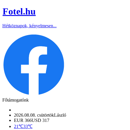
Fotel
.hu
Hétköznapok, kényelmesen...
Főtámogatónk
2026.08.08. csütörtök
László
EUR 366
USD 317
21℃
33℃