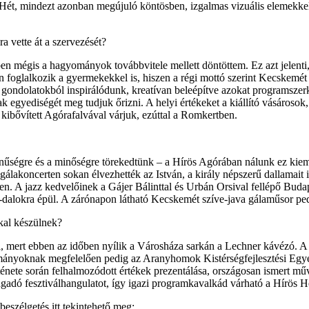
ös Hét, mindezt azonban megújuló köntösben, izgalmas vizuális elemekk
 vette át a szervezését?
n mégis a hagyományok továbbvitele mellett döntöttem. Ez azt jelenti, 
n foglalkozik a gyermekekkel is, hiszen a régi mottó szerint Kecskemé
gondolatokból inspirálódunk, kreatívan beleépítve azokat programszerke
 egyediségét meg tudjuk őrizni. A helyi értékeket a kiállító vásárosok,
kibővített Agórafalvával várjuk, ezúttal a Romkertben.
nűségre és a minőségre törekedtünk – a Hírös Agórában nálunk ez kiem
lakoncerten sokan élvezhették az István, a király népszerű dallamait i
en. A jazz kedvelőinek a Gájer Bálinttal és Urbán Orsival fellépő Buda
dalokra épül. A zárónapon látható Kecskemét szíve-java gálaműsor pedi
kal készülnek?
l, mert ebben az időben nyílik a Városháza sarkán a Lechner kávézó. A ki
mányoknak megfelelően pedig az Aranyhomok Kistérségfejlesztési Egye
ténete során felhalmozódott értékek prezentálása, országosan ismert műv
gadó fesztiválhangulatot, így igazi programkavalkád várható a Hírös Hé
eszélgetés itt tekintehető meg: