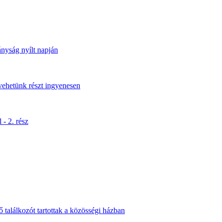
yság nyílt napján
vehetünk részt ingyenesen
- 2. rész
ő találkozót tartottak a közösségi házban