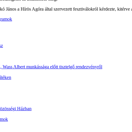
János a Hírös Agóra által szervezett fesztiválokról kérdezte, kitérve a
gramok
sz
 Wass Albert munkássága előtt tisztelgő rendezvényről
ítéken
 Közösségi Házban
ramok