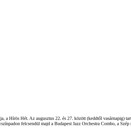
 a Hírös Hét. Az augusztus 22. és 27. között (keddtől vasárnapig) tartó
színpadon felcsendül majd a Budapest Jazz Orchestra Combo, a Szép nyá