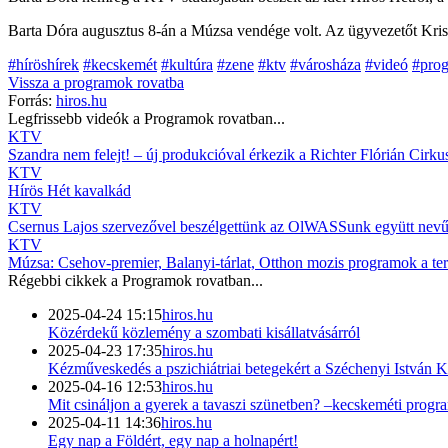
Barta Dóra augusztus 8-án a Múzsa vendége volt. Az ügyvezetőt Kriskó 
#híröshírek
#kecskemét
#kultúra
#zene
#ktv
#városháza
#videó
#pro
Vissza a
programok
rovatba
Forrás:
hiros.hu
Legfrissebb videók a
Programok
rovatban...
KTV
Szandra nem felejt! – új produkcióval érkezik a Richter Flórián Cirku
KTV
Hírös Hét kavalkád
KTV
Csernus Lajos szervezővel beszélgettünk az OlWASSunk együtt nevű,
KTV
Múzsa: Csehov-premier, Balanyi-tárlat, Otthon mozis programok a ter
Régebbi cikkek a
Programok
rovatban...
2025-04-24 15:15
hiros.hu
Közérdekű közlemény a szombati kisállatvásárról
2025-04-23 17:35
hiros.hu
Kézműveskedés a pszichiátriai betegekért a Széchenyi István
2025-04-16 12:53
hiros.hu
Mit csináljon a gyerek a tavaszi szünetben? –kecskeméti prog
2025-04-11 14:36
hiros.hu
Egy nap a Földért, egy nap a holnapért!