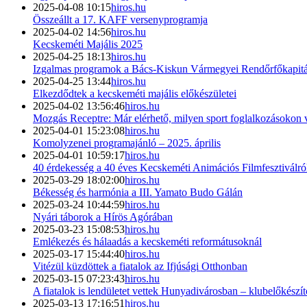
2025-04-08 10:15
hiros.hu
Összeállt a 17. KAFF versenyprogramja
2025-04-02 14:56
hiros.hu
Kecskeméti Majális 2025
2025-04-25 18:13
hiros.hu
Izgalmas programok a Bács-Kiskun Vármegyei Rendőrfőkapitán
2025-04-25 13:44
hiros.hu
Elkezdődtek a kecskeméti majális előkészületei
2025-04-02 13:56:46
hiros.hu
Mozgás Receptre: Már elérhető, milyen sport foglalkozásokon 
2025-04-01 15:23:08
hiros.hu
Komolyzenei programajánló – 2025. április
2025-04-01 10:59:17
hiros.hu
40 érdekesség a 40 éves Kecskeméti Animációs Filmfesztiválról 
2025-03-29 18:02:00
hiros.hu
Békesség és harmónia a III. Yamato Budo Gálán
2025-03-24 10:44:59
hiros.hu
Nyári táborok a Hírös Agórában
2025-03-23 15:08:53
hiros.hu
Emlékezés és hálaadás a kecskeméti reformátusoknál
2025-03-17 15:44:40
hiros.hu
Vitézül küzdöttek a fiatalok az Ifjúsági Otthonban
2025-03-15 07:23:43
hiros.hu
A fiatalok is lendületet vettek Hunyadivárosban – klubelőkészít
2025-03-13 17:16:51
hiros.hu