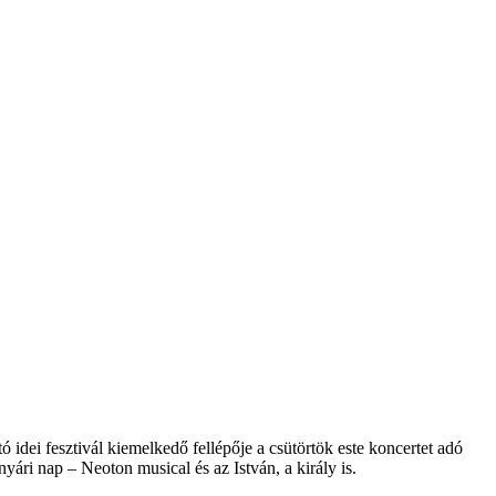
 idei fesztivál kiemelkedő fellépője a csütörtök este koncertet adó
ri nap – Neoton musical és az István, a király is.