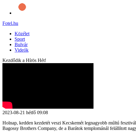
Fotel
.hu
Közélet
Sport
Bulvár
Videók
Kezdődik a Hírös Hét!
2023-08-21
hétfő
09:08
Holnap, kedden kezdetét veszi Kecskemét legnagyobb múltú fesztiválja,
Bagossy Brothers Company, de a Barátok templománál felállított nagy