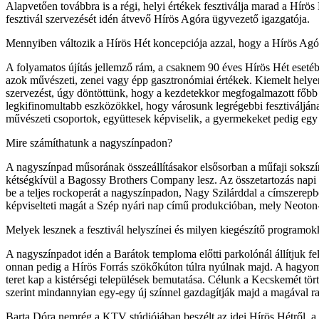
Alapvetően továbbra is a régi, helyi értékek fesztiválja marad a Hír
fesztivál szervezését idén átvevő Hírös Agóra ügyvezető igazgatója.
Mennyiben változik a Hírös Hét koncepciója azzal, hogy a Hírös Agóra
A folyamatos újítás jellemző rám, a csaknem 90 éves Hírös Hét esetébe
azok művészeti, zenei vagy épp gasztronómiai értékek. Kiemelt helye
szervezést, úgy döntöttünk, hogy a kezdetekkor megfogalmazott főbb 
legkifinomultabb eszközökkel, hogy városunk legrégebbi fesztiváljának
művészeti csoportok, együttesek képviselik, a gyermekeket pedig egy 
Mire számíthatunk a nagyszínpadon?
A nagyszínpad műsorának összeállításakor elsősorban a műfaji sokszí
kétségkívül a Bagossy Brothers Company lesz. Az összetartozás napi gá
be a teljes rockoperát a nagyszínpadon, Nagy Szilárddal a címszerepb
képviselteti magát a Szép nyári nap című produkcióban, mely Neoton-
Melyek lesznek a fesztivál helyszínei és milyen kiegészítő programok
A nagyszínpadot idén a Barátok temploma előtti parkolónál állítjuk fe
onnan pedig a Hírös Forrás szökőkúton túlra nyúlnak majd. A hagyo
teret kap a kistérségi települések bemutatása. Célunk a Kecskemét tör
szerint mindannyian egy-egy új színnel gazdagítják majd a magával ra
Barta Dóra nemrég a KTV stúdiójában beszélt az idei Hírös Hétről, a b