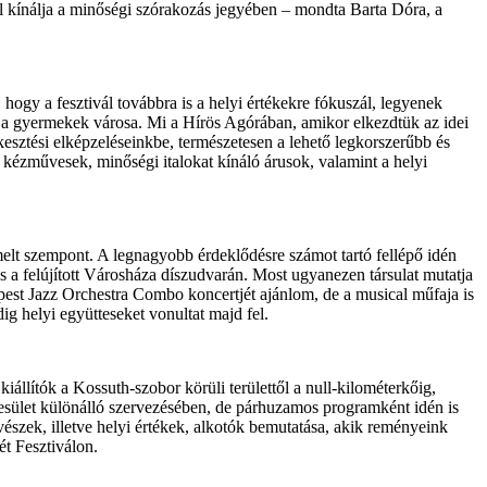
el kínálja a minőségi szórakozás jegyében – mondta Barta Dóra, a
hogy a fesztivál továbbra is a helyi értékekre fókuszál, legyenek
t a gyermekek városa. Mi a Hírös Agórában, amikor elkezdtük az idei
sztési elképzeléseinkbe, természetesen a lehető legkorszerűbb és
 kézművesek, minőségi italokat kínáló árusok, valamint a helyi
elt szempont. A legnagyobb érdeklődésre számot tartó fellépő idén
s a felújított Városháza díszudvarán. Most ugyanezen társulat mutatja
pest Jazz Orchestra Combo koncertjét ajánlom, de a musical műfaja is
g helyi együtteseket vonultat majd fel.
állítók a Kossuth-szobor körüli területtől a null-kilométerkőig,
sület különálló szervezésében, de párhuzamos programként idén is
észek, illetve helyi értékek, alkotók bemutatása, akik reményeink
t Fesztiválon.