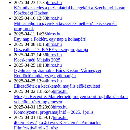
2025-04-23 17:35
hiros.hu
Kézműveskedés a pszichiátriai betegekért a Széchenyi István
Közösségi Házban
2025-04-16 12:53
hiros.hu
Mit csináljon a gyerek a tavaszi szünetben? –kecskeméti
programok
2025-04-11 14:36
hiros.hu
Egy nap a Földért, egy nap a holnapért!
2025-04-08 10:15
hiros.hu
Összeállt a 17. KAFF versenyprogramja
2025-04-02 14:56
hiros.hu
Kecskeméti Majális 2025
2025-04-25 18:13
hiros.hu
Izgalmas programok a Bács-Kiskun Vármegyei
Rendőrfőkapitányság nyílt napján
2025-04-25 13:44
hiros.hu
Elkezdődtek a kecskeméti majális előkészületei
2025-04-02 13:56:46
hiros.hu
Mozgás Receptre: Már elérhető, milyen sport foglalkozásokon
vehetünk részt ingyenesen
2025-04-01 15:23:08
hiros.hu
Komolyzenei programajánló – 2025. április
2025-04-01 10:59:17
hiros.hu
40 érdekesség a 40 éves Kecskeméti Animációs
Filmfesztiválról - 2. rész