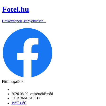
Fotel
.hu
Hétköznapok, kényelmesen...
Főtámogatónk
2026.08.09. csütörtök
Emőd
EUR 366
USD 317
19℃
33℃