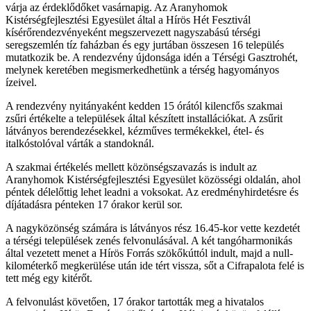
várja az érdeklődőket vasárnapig. Az Aranyhomok
Kistérségfejlesztési Egyesület által a Hírös Hét Fesztivál
kísérőrendezvényeként megszervezett nagyszabású térségi
seregszemlén tíz faházban és egy jurtában összesen 16 település
mutatkozik be. A rendezvény újdonsága idén a Térségi Gasztrohét,
melynek keretében megismerkedhetünk a térség hagyományos
ízeivel.
A rendezvény nyitányaként kedden 15 órától kilencfős szakmai
zsűri értékelte a települések által készített installációkat. A zsűrit
látványos berendezésekkel, kézműves termékekkel, étel- és
italkóstolóval várták a standoknál.
A szakmai értékelés mellett közönségszavazás is indult az
Aranyhomok Kistérségfejlesztési Egyesület közösségi oldalán, ahol
péntek délelőttig lehet leadni a voksokat. Az eredményhirdetésre és
díjátadásra pénteken 17 órakor kerül sor.
A nagyközönség számára is látványos rész 16.45-kor vette kezdetét
a térségi települések zenés felvonulásával. A két tangóharmonikás
által vezetett menet a Hírös Forrás szökőkúttól indult, majd a null-
kilométerkő megkerülése után ide tért vissza, sőt a Cifrapalota felé is
tett még egy kitérőt.
A felvonulást követően, 17 órakor tartották meg a hivatalos