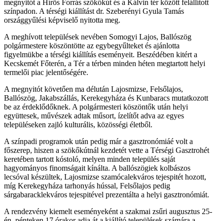
megnyitót a Hírös Forrás szökőkút és a Kálvin tér között felállított
színpadon. A térségi kiállítást dr. Szeberényi Gyula Tamás
országgyűlési képviselő nyitotta meg.
A meghívott települések nevében Somogyi Lajos, Ballószög
polgármestere köszöntötte az egybegyűlteket és ajánlotta
figyelmükbe a térségi kiállítás eseményeit. Beszédében kitért a
Kecskemét Főterén, a Tér a térben minden héten megtartott helyi
termelői piac jelentőségére.
A megnyitót követően ma délután Lajosmizse, Felsőlajos,
Ballószög, Jakabszállás, Kerekegyháza és Kunbaracs mutatkozott
be az érdeklődőknek. A polgármesteri köszöntők után helyi
együttesek, művészek adtak műsort, ízelítőt adva az egyes
településeken zajló kulturális, közösségi életből.
A színpadi programok után pedig már a gasztronómiáé volt a
főszerep, hiszen a szökőkútnál kezdetét vette a Térségi Gasztrohét
keretében tartott kóstoló, melyen minden település saját
hagyományos finomságait kínálta. A ballószögiek kolbászos
lecsóval készültek, Lajosmizse szamócalekváros tejespitét hozott,
míg Kerekegyháza tarhonyás hússal, Felsőlajos pedig
sárgabaracklekváros tejespitével prezentálta a helyi gasztronómiát.
A rendezvény kiemelt eseményeként a szakmai zsűri augusztus 25-
én, pénteken 17 órakor adja át a kiállító települések számára a