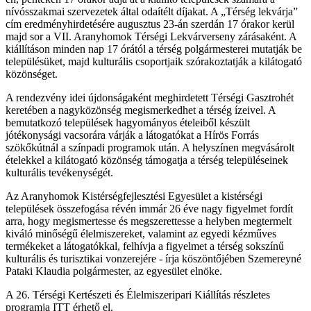
nívósszakmai szervezetek által odaítélt díjakat. A „Térség lekvárja”
cím eredményhirdetésére augusztus 23-án szerdán 17 órakor kerül
majd sor a VII. Aranyhomok Térségi Lekvárverseny zárásaként. A
kiállításon minden nap 17 órától a térség polgármesterei mutatják be
településüket, majd kulturális csoportjaik szórakoztatják a kilátogató
közönséget.
A rendezvény idei újdonságaként meghirdetett Térségi Gasztrohét
keretében a nagyközönség megismerkedhet a térség ízeivel. A
bemutatkozó települések hagyományos ételeiből készült
jótékonysági vacsorára várják a látogatókat a Hírös Forrás
szökőkútnál a színpadi programok után. A helyszínen megvásárolt
ételekkel a kilátogató közönség támogatja a térség településeinek
kulturális tevékenységét.
Az Aranyhomok Kistérségfejlesztési Egyesület a kistérségi
települések összefogása révén immár 26 éve nagy figyelmet fordít
arra, hogy megismertesse és megszerettesse a helyben megtermelt
kiváló minőségű élelmiszereket, valamint az egyedi kézműves
termékeket a látogatókkal, felhívja a figyelmet a térség sokszínű
kulturális és turisztikai vonzerejére - írja köszöntőjében Szemereyné
Pataki Klaudia polgármester, az egyesület elnöke.
A 26. Térségi Kertészeti és Élelmiszeripari Kiállítás részletes
programja ITT érhető el.