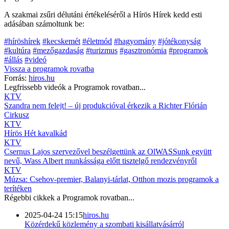
A szakmai zsűri délutáni értékeléséről a Hírös Hírek kedd esti
adásában számoltunk be:
#híröshírek
#kecskemét
#életmód
#hagyomány
#jótékonyság
#kultúra
#mezőgazdaság
#turizmus
#gasztronómia
#programok
#állás
#videó
Vissza a
programok
rovatba
Forrás:
hiros.hu
Legfrissebb videók a
Programok
rovatban...
KTV
Szandra nem felejt! – új produkcióval érkezik a Richter Flórián
Cirkusz
KTV
Hírös Hét kavalkád
KTV
Csernus Lajos szervezővel beszélgettünk az OlWASSunk együtt
nevű, Wass Albert munkássága előtt tisztelgő rendezvényről
KTV
Múzsa: Csehov-premier, Balanyi-tárlat, Otthon mozis programok a
terítéken
Régebbi cikkek a
Programok
rovatban...
2025-04-24 15:15
hiros.hu
Közérdekű közlemény a szombati kisállatvásárról