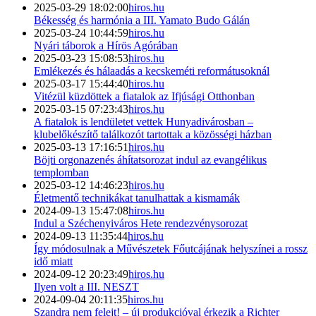
2025-03-29 18:02:00
hiros.hu
Békesség és harmónia a III. Yamato Budo Gálán
2025-03-24 10:44:59
hiros.hu
Nyári táborok a Hírös Agórában
2025-03-23 15:08:53
hiros.hu
Emlékezés és hálaadás a kecskeméti reformátusoknál
2025-03-17 15:44:40
hiros.hu
Vitézül küzdöttek a fiatalok az Ifjúsági Otthonban
2025-03-15 07:23:43
hiros.hu
A fiatalok is lendületet vettek Hunyadivárosban –
klubelőkészítő találkozót tartottak a közösségi házban
2025-03-13 17:16:51
hiros.hu
Böjti orgonazenés áhítatsorozat indul az evangélikus
templomban
2025-03-12 14:46:23
hiros.hu
Életmentő technikákat tanulhattak a kismamák
2024-09-13 15:47:08
hiros.hu
Indul a Széchenyiváros Hete rendezvénysorozat
2024-09-13 11:35:44
hiros.hu
Így módosulnak a Művészetek Főutcájának helyszínei a rossz
idő miatt
2024-09-12 20:23:49
hiros.hu
Ilyen volt a III. NESZT
2024-09-04 20:11:35
hiros.hu
Szandra nem felejt! – új produkcióval érkezik a Richter