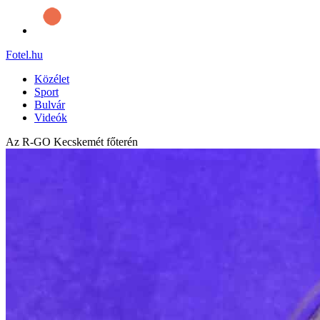
Fotel
.hu
Közélet
Sport
Bulvár
Videók
Az R-GO Kecskemét főterén