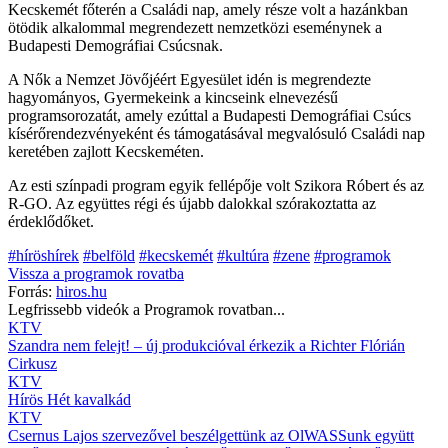
Kecskemét főterén a Családi nap, amely része volt a hazánkban
ötödik alkalommal megrendezett nemzetközi eseménynek a
Budapesti Demográfiai Csúcsnak.
A Nők a Nemzet Jövőjéért Egyesület idén is megrendezte
hagyományos, Gyermekeink a kincseink elnevezésű
programsorozatát, amely ezúttal a Budapesti Demográfiai Csúcs
kísérőrendezvényeként és támogatásával megvalósuló Családi nap
keretében zajlott Kecskeméten.
Az esti színpadi program egyik fellépője volt Szikora Róbert és az
R-GO. Az együttes régi és újabb dalokkal szórakoztatta az
érdeklődőket.
#híröshírek
#belföld
#kecskemét
#kultúra
#zene
#programok
Vissza a
programok
rovatba
Forrás:
hiros.hu
Legfrissebb videók a
Programok
rovatban...
KTV
Szandra nem felejt! – új produkcióval érkezik a Richter Flórián
Cirkusz
KTV
Hírös Hét kavalkád
KTV
Csernus Lajos szervezővel beszélgettünk az OlWASSunk együtt