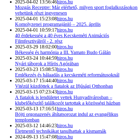
2025-04-02 13:56:46
hiros.hu
Mozgás Receptre: Már elérhető, milyen sport foglalkozásokon
vehetünk részt ingyenesen
2025-04-01 15:23:08
hiros.hu
Komolyzenei programajánló – 2025. április
2025-04-01 10:59:17
hiros.hu
40 érdekesség a 40 éves Kecskeméti Animációs
Filmfesztiválról - 2. rész
2025-03-29 18:02:00
hiros.hu
Békesség és harmónia a III. Yamato Budo Gálán
2025-03-24 10:44:59
hiros.hu
Nyári táborok a Hírös Agórában
2025-03-23 15:08:53
hiros.hu
Emlékezés és hálaadás a kecskeméti reformátusoknál
2025-03-17 15:44:40
hiros.hu
Vitézül küzdöttek a fiatalok az Ifjúsági Otthonban
2025-03-15 07:23:43
hiros.hu
A fiatalok is lendületet vettek Hunyadivárosban –
klubelőkészítő találkozót tartottak a közösségi házban
2025-03-13 17:16:51
hiros.hu
Böjti orgonazenés áhítatsorozat indul az evangélikus
templomban
2025-03-12 14:46:23
hiros.hu
Életmentő technikákat tanulhattak a kismamák
2024-09-13 15:47:08
hiros.hu