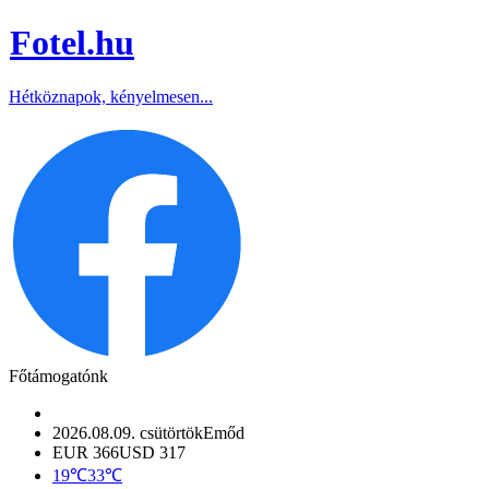
Fotel
.hu
Hétköznapok, kényelmesen...
Főtámogatónk
2026.08.09. csütörtök
Emőd
EUR 366
USD 317
19℃
33℃