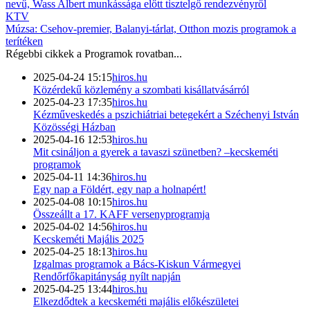
nevű, Wass Albert munkássága előtt tisztelgő rendezvényről
KTV
Múzsa: Csehov-premier, Balanyi-tárlat, Otthon mozis programok a
terítéken
Régebbi cikkek a
Programok
rovatban...
2025-04-24 15:15
hiros.hu
Közérdekű közlemény a szombati kisállatvásárról
2025-04-23 17:35
hiros.hu
Kézműveskedés a pszichiátriai betegekért a Széchenyi István
Közösségi Házban
2025-04-16 12:53
hiros.hu
Mit csináljon a gyerek a tavaszi szünetben? –kecskeméti
programok
2025-04-11 14:36
hiros.hu
Egy nap a Földért, egy nap a holnapért!
2025-04-08 10:15
hiros.hu
Összeállt a 17. KAFF versenyprogramja
2025-04-02 14:56
hiros.hu
Kecskeméti Majális 2025
2025-04-25 18:13
hiros.hu
Izgalmas programok a Bács-Kiskun Vármegyei
Rendőrfőkapitányság nyílt napján
2025-04-25 13:44
hiros.hu
Elkezdődtek a kecskeméti majális előkészületei