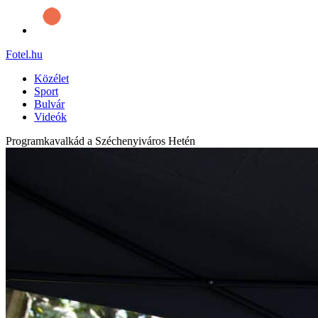
Fotel
.hu
Közélet
Sport
Bulvár
Videók
Programkavalkád a Széchenyiváros Hetén