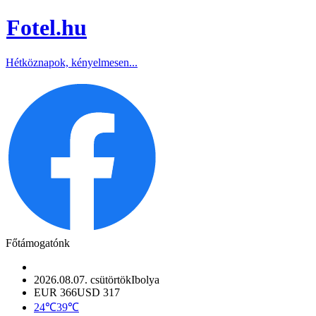
Fotel
.hu
Hétköznapok, kényelmesen...
Főtámogatónk
2026.08.07. csütörtök
Ibolya
EUR 366
USD 317
24℃
39℃