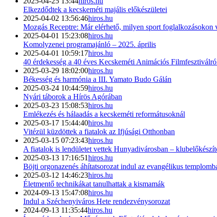
2025-04-25 13:44
hiros.hu
Elkezdődtek a kecskeméti majális előkészületei
2025-04-02 13:56:46
hiros.hu
Mozgás Receptre: Már elérhető, milyen sport foglalkozásokon 
2025-04-01 15:23:08
hiros.hu
Komolyzenei programajánló – 2025. április
2025-04-01 10:59:17
hiros.hu
40 érdekesség a 40 éves Kecskeméti Animációs Filmfesztiválról 
2025-03-29 18:02:00
hiros.hu
Békesség és harmónia a III. Yamato Budo Gálán
2025-03-24 10:44:59
hiros.hu
Nyári táborok a Hírös Agórában
2025-03-23 15:08:53
hiros.hu
Emlékezés és hálaadás a kecskeméti reformátusoknál
2025-03-17 15:44:40
hiros.hu
Vitézül küzdöttek a fiatalok az Ifjúsági Otthonban
2025-03-15 07:23:43
hiros.hu
A fiatalok is lendületet vettek Hunyadivárosban – klubelőkészít
2025-03-13 17:16:51
hiros.hu
Böjti orgonazenés áhítatsorozat indul az evangélikus templomb
2025-03-12 14:46:23
hiros.hu
Életmentő technikákat tanulhattak a kismamák
2024-09-13 15:47:08
hiros.hu
Indul a Széchenyiváros Hete rendezvénysorozat
2024-09-13 11:35:44
hiros.hu