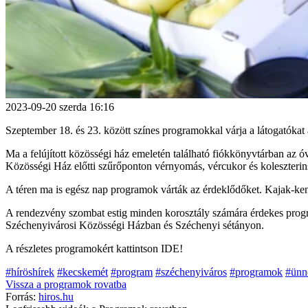
2023-09-20
szerda
16:16
Szeptember 18. és 23. között színes programokkal várja a látogatóka
Ma a felújított közösségi ház emeletén található fiókkönyvtárban az ó
Közösségi Ház előtti szűrőponton vérnyomás, vércukor és koleszterins
A téren ma is egész nap programok várták az érdeklődőket. Kajak-kenu
A rendezvény szombat estig minden korosztály számára érdekes program
Széchenyivárosi Közösségi Házban és Széchenyi sétányon.
A részletes programokért kattintson IDE!
#híröshírek
#kecskemét
#program
#széchenyiváros
#programok
#ünn
Vissza a
programok
rovatba
Forrás:
hiros.hu