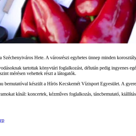
t a Széchenyiváros Hete. A városrészi egyhetes ünnep minden korosztál
vodásoknak tartottak könyvtári foglalkozást, délután pedig ingyenes egé
zint mérésen vehettek részt a látogatók.
 bemutatóval készült a Hírös Kecskemét Vízisport Egyesület. A gyerekek
okat kínál: koncertek, kézműves foglalkozás, táncbemutató, kiállításo
ep