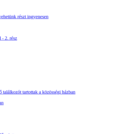
vehetünk részt ingyenesen
- 2. rész
ő találkozót tartottak a közösségi házban
an