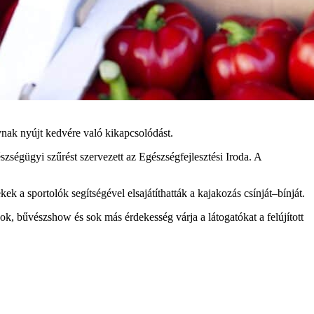
ynak nyújt kedvére való kikapcsolódást.
szségügyi szűrést szervezett az Egészségfejlesztési Iroda. A
 a sportolók segítségével elsajátíthatták a kajakozás csínját–bínját.
k, bűvészshow és sok más érdekesség várja a látogatókat a felújított