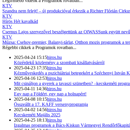
Legfrissebb videók a
Programok
rovatban...
KTV
Szandra nem felejt! – új produkcióval érkezik a Richter Flórián Cirku
KTV
Hírös Hét kavalkád
KTV
Csernus Lajos szervezővel beszélgettünk az OlWASSunk együtt nevű,
KTV
Múzsa: Csehov-premier, Balanyi-tárlat, Otthon mozis programok a ter
Régebbi cikkek a
Programok
rovatban...
2025-04-24 15:15
hiros.hu
Közérdekű közlemény a szombati kisállatvásárról
2025-04-23 17:35
hiros.hu
Kézműveskedés a pszichiátriai betegekért a Széchenyi István
2025-04-16 12:53
hiros.hu
Mit csináljon a gyerek a tavaszi szünetben? –kecskeméti prog
2025-04-11 14:36
hiros.hu
Egy nap a Földért, egy nap a holnapért!
2025-04-08 10:15
hiros.hu
Összeállt a 17. KAFF versenyprogramja
2025-04-02 14:56
hiros.hu
Kecskeméti Majális 2025
2025-04-25 18:13
hiros.hu
Izgalmas programok a Bács-Kiskun Vármegyei Rendőrfőkapitán