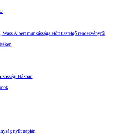
sz
 Wass Albert munkássága előtt tisztelgő rendezvényről
ítéken
 Közösségi Házban
ramok
yság nyílt napján