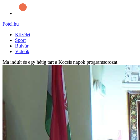
Fotel
.hu
Közélet
Sport
Bulvár
Videók
Ma indult és egy hétig tart a Kocsis napok programsorozat