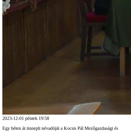
2023-12-01
péntek
19:58
Egy héten át ünnepli névadóját a Kocsis Pál Mezőgazdasági és