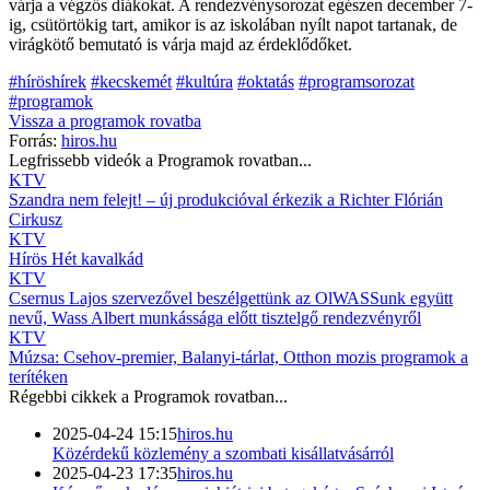
várja a végzős diákokat. A rendezvénysorozat egészen december 7-
ig, csütörtökig tart, amikor is az iskolában nyílt napot tartanak, de
virágkötő bemutató is várja majd az érdeklődőket.
#híröshírek
#kecskemét
#kultúra
#oktatás
#programsorozat
#programok
Vissza a
programok
rovatba
Forrás:
hiros.hu
Legfrissebb videók a
Programok
rovatban...
KTV
Szandra nem felejt! – új produkcióval érkezik a Richter Flórián
Cirkusz
KTV
Hírös Hét kavalkád
KTV
Csernus Lajos szervezővel beszélgettünk az OlWASSunk együtt
nevű, Wass Albert munkássága előtt tisztelgő rendezvényről
KTV
Múzsa: Csehov-premier, Balanyi-tárlat, Otthon mozis programok a
terítéken
Régebbi cikkek a
Programok
rovatban...
2025-04-24 15:15
hiros.hu
Közérdekű közlemény a szombati kisállatvásárról
2025-04-23 17:35
hiros.hu