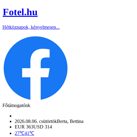
Fotel
.hu
Hétköznapok, kényelmesen...
Főtámogatónk
2026.08.06. csütörtök
Berta, Bettina
EUR 363
USD 314
27℃
41℃