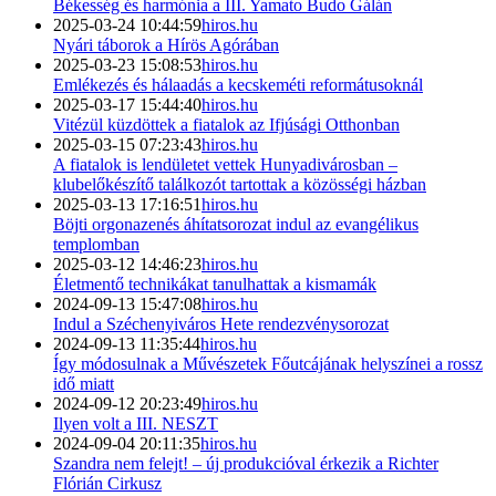
Békesség és harmónia a III. Yamato Budo Gálán
2025-03-24 10:44:59
hiros.hu
Nyári táborok a Hírös Agórában
2025-03-23 15:08:53
hiros.hu
Emlékezés és hálaadás a kecskeméti reformátusoknál
2025-03-17 15:44:40
hiros.hu
Vitézül küzdöttek a fiatalok az Ifjúsági Otthonban
2025-03-15 07:23:43
hiros.hu
A fiatalok is lendületet vettek Hunyadivárosban –
klubelőkészítő találkozót tartottak a közösségi házban
2025-03-13 17:16:51
hiros.hu
Böjti orgonazenés áhítatsorozat indul az evangélikus
templomban
2025-03-12 14:46:23
hiros.hu
Életmentő technikákat tanulhattak a kismamák
2024-09-13 15:47:08
hiros.hu
Indul a Széchenyiváros Hete rendezvénysorozat
2024-09-13 11:35:44
hiros.hu
Így módosulnak a Művészetek Főutcájának helyszínei a rossz
idő miatt
2024-09-12 20:23:49
hiros.hu
Ilyen volt a III. NESZT
2024-09-04 20:11:35
hiros.hu
Szandra nem felejt! – új produkcióval érkezik a Richter
Flórián Cirkusz