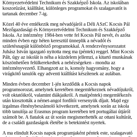
Környezetvédelmi Technikum és Szakképző Iskola. Az iskolában
koszorúzást, kiállítást, különleges programokat és szalagavatót is
tartanak december 7-ig.
Közel 40 éve emlékezik meg névadójáról a Déli ASzC Kocsis Pál
Mezőgazdasági és Környezetvédelmi Technikum és Szakképző
Iskola. Az intézmény 1984-ben vette fel Kocsis Pál nevét, és azóta
minden évben egy héten keresztül ünneplik a névadót és
születésnapját különböző programokkal. A rendezvénysorozatot
Juhász István igazgató nyitotta meg ma (péntek) reggel. Mint Kocsis
Pált, úgy az iskolát is néha a küzdelem jellemzi, a kitartó munkának
köszönhetően felülkerekedtek a nehézségeken - mondta az
intézményvezető. Elhangzott az is, komoly hagyomány, hogy a
virágkötő tanulók egy adventi kiállítást készítenek az aulában.
Minden évben december 1-jén kezdődik a Kocsis napok
programsorozat, amelynek keretében megemlékeznek névadójukról,
volt oktatóikról, valamint diákjaikról. A mai(péntek) megemlékezés
után kiosztották a német-angol fordítói versenyük díjait. Majd egy
izgalmas élménybeszámoló következett, amelynek során az iskola
több tanulója az Erasmus program keretében tett portugáliai útjáról
számolt be. A fiatalok az út során megismerhették az ottani kultúrát,
de a családi gazdaságok életébe is betekintést nyertek.
A ma elindult Kocsis napok programjaként péntek este, szalagavató