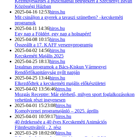
Kézműveskedés a pszichiátriai betegekért a Széchenyi István
Közösségi Házban
2025-04-16 12:53
hiros.hu
Mit csináljon a gyerek a tavaszi szünetben? –kecskeméti
programok
2025-04-11 14:36
hiros.hu
Egy nap a Földért, egy nap a holnapért!
2025-04-08 10:15
hiros.hu
Összeállt a 17. KAFF versenyprogramja
2025-04-02 14:56
hiros.hu
Kecskeméti Majális 2025
2025-04-25 18:13
hiros.hu
Izgalmas programok a Bács-Kiskun Vármegyei
Rendőrfőkapitányság nyílt napján
2025-04-25 13:44
hiros.hu
Elkezdődtek a kecskeméti majális előkészületei
2025-04-02 13:56:46
hiros.hu
Mozgás Receptre: Már elérhető, milyen sport foglalkozásokon
vehetünk részt ingyenesen
2025-04-01 15:23:08
hiros.hu
Komolyzenei programajánló – 2025. április
2025-04-01 10:59:17
hiros.hu
40 érdekesség a 40 éves Kecskeméti Animációs
Filmfesztiválról - 2. rész
2025-03-29 18:02:00
hiros.hu