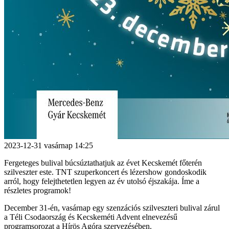
2023-12-31
vasárnap
14:25
Fergeteges bulival búcsúztathatjuk az évet Kecskemét főterén
szilveszter este. TNT szuperkoncert és lézershow gondoskodik
arról, hogy felejthetetlen legyen az év utolsó éjszakája. Íme a
részletes programok!
December 31-én, vasárnap egy szenzációs szilveszteri bulival zárul
a Téli Csodaország és Kecskeméti Advent elnevezésű
programsorozat a Hírös Agóra szervezésében.