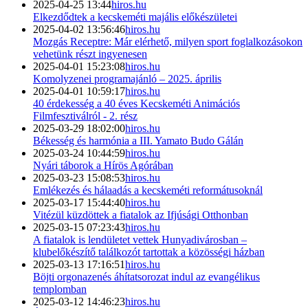
2025-04-25 13:44
hiros.hu
Elkezdődtek a kecskeméti majális előkészületei
2025-04-02 13:56:46
hiros.hu
Mozgás Receptre: Már elérhető, milyen sport foglalkozásokon
vehetünk részt ingyenesen
2025-04-01 15:23:08
hiros.hu
Komolyzenei programajánló – 2025. április
2025-04-01 10:59:17
hiros.hu
40 érdekesség a 40 éves Kecskeméti Animációs
Filmfesztiválról - 2. rész
2025-03-29 18:02:00
hiros.hu
Békesség és harmónia a III. Yamato Budo Gálán
2025-03-24 10:44:59
hiros.hu
Nyári táborok a Hírös Agórában
2025-03-23 15:08:53
hiros.hu
Emlékezés és hálaadás a kecskeméti reformátusoknál
2025-03-17 15:44:40
hiros.hu
Vitézül küzdöttek a fiatalok az Ifjúsági Otthonban
2025-03-15 07:23:43
hiros.hu
A fiatalok is lendületet vettek Hunyadivárosban –
klubelőkészítő találkozót tartottak a közösségi házban
2025-03-13 17:16:51
hiros.hu
Böjti orgonazenés áhítatsorozat indul az evangélikus
templomban
2025-03-12 14:46:23
hiros.hu