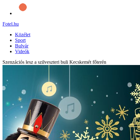
Fotel
.hu
Közélet
Sport
Bulvár
Videók
Szenzációs lesz a szilveszteri buli Kecskemét főterén