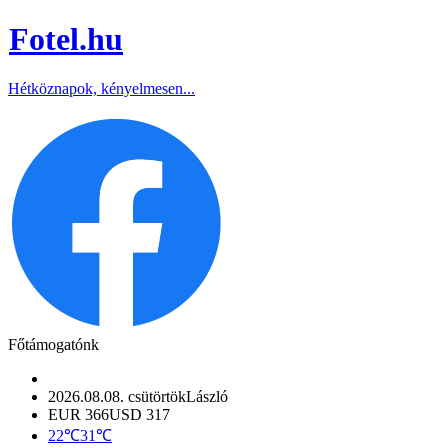
Fotel
.hu
Hétköznapok, kényelmesen...
Főtámogatónk
2026.08.08. csütörtök
László
EUR 366
USD 317
22℃
31℃