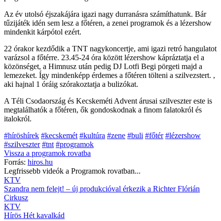
Az év utolsó éjszakájára igazi nagy durranásra számíthatunk. Bár
tűzijáték idén sem lesz a főtéren, a zenei programok és a lézershow
mindenkit kárpótol ezért.
22 órakor kezdődik a TNT nagykoncertje, ami igazi retró hangulatot
varázsol a főtérre. 23.45-24 óra között lézershow kápráztatja el a
közönséget, a Himnusz után pedig DJ Lotfi Begi pörgeti majd a
lemezeket. Így mindenképp érdemes a főtéren tölteni a szilvezstert. ,
aki hajnal 1 óráig szórakoztatja a bulizókat.
A Téli Csodaország és Kecskeméti Advent árusai szilveszter este is
megtalálhatók a főtéren, ők gondoskodnak a finom falatokról és
italokról.
#híröshírek
#kecskemét
#kultúra
#zene
#buli
#főtér
#lézershow
#szilveszter
#tnt
#programok
Vissza a
programok
rovatba
Forrás:
hiros.hu
Legfrissebb videók a
Programok
rovatban...
KTV
Szandra nem felejt! – új produkcióval érkezik a Richter Flórián
Cirkusz
KTV
Hírös Hét kavalkád