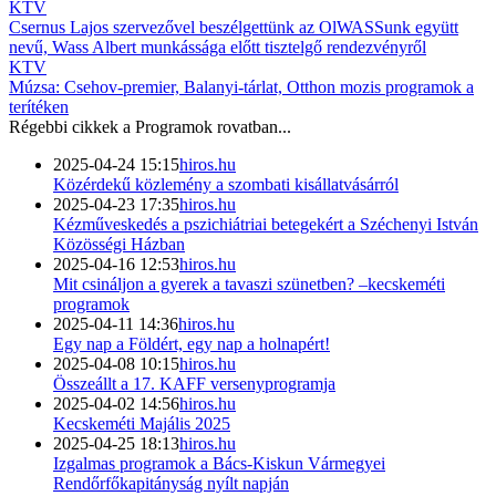
KTV
Csernus Lajos szervezővel beszélgettünk az OlWASSunk együtt
nevű, Wass Albert munkássága előtt tisztelgő rendezvényről
KTV
Múzsa: Csehov-premier, Balanyi-tárlat, Otthon mozis programok a
terítéken
Régebbi cikkek a
Programok
rovatban...
2025-04-24 15:15
hiros.hu
Közérdekű közlemény a szombati kisállatvásárról
2025-04-23 17:35
hiros.hu
Kézműveskedés a pszichiátriai betegekért a Széchenyi István
Közösségi Házban
2025-04-16 12:53
hiros.hu
Mit csináljon a gyerek a tavaszi szünetben? –kecskeméti
programok
2025-04-11 14:36
hiros.hu
Egy nap a Földért, egy nap a holnapért!
2025-04-08 10:15
hiros.hu
Összeállt a 17. KAFF versenyprogramja
2025-04-02 14:56
hiros.hu
Kecskeméti Majális 2025
2025-04-25 18:13
hiros.hu
Izgalmas programok a Bács-Kiskun Vármegyei
Rendőrfőkapitányság nyílt napján