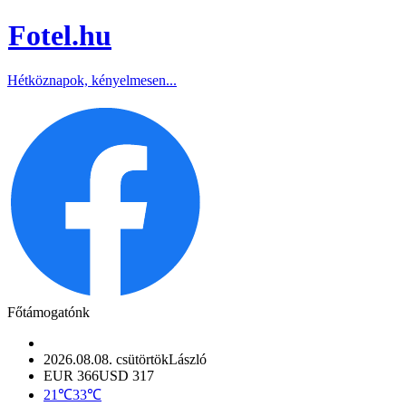
Fotel
.hu
Hétköznapok, kényelmesen...
Főtámogatónk
2026.08.08. csütörtök
László
EUR 366
USD 317
21℃
33℃