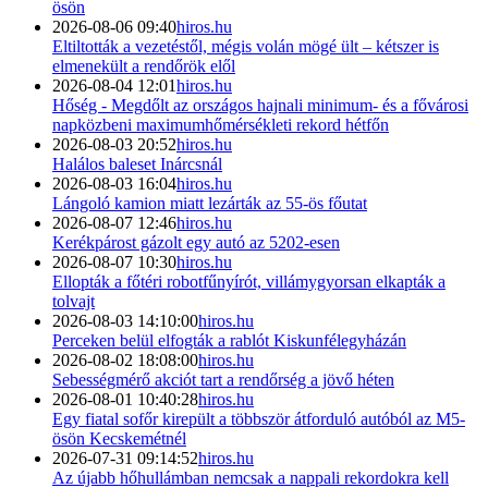
ösön
2026-08-06 09:40
hiros.hu
Eltiltották a vezetéstől, mégis volán mögé ült – kétszer is
elmenekült a rendőrök elől
2026-08-04 12:01
hiros.hu
Hőség - Megdőlt az országos hajnali minimum- és a fővárosi
napközbeni maximumhőmérsékleti rekord hétfőn
2026-08-03 20:52
hiros.hu
Halálos baleset Inárcsnál
2026-08-03 16:04
hiros.hu
Lángoló kamion miatt lezárták az 55-ös főutat
2026-08-07 12:46
hiros.hu
Kerékpárost gázolt egy autó az 5202-esen
2026-08-07 10:30
hiros.hu
Ellopták a főtéri robotfűnyírót, villámygyorsan elkapták a
tolvajt
2026-08-03 14:10:00
hiros.hu
Perceken belül elfogták a rablót Kiskunfélegyházán
2026-08-02 18:08:00
hiros.hu
Sebességmérő akciót tart a rendőrség a jövő héten
2026-08-01 10:40:28
hiros.hu
Egy fiatal sofőr kirepült a többször átforduló autóból az M5-
ösön Kecskemétnél
2026-07-31 09:14:52
hiros.hu
Az újabb hőhullámban nemcsak a nappali rekordokra kell