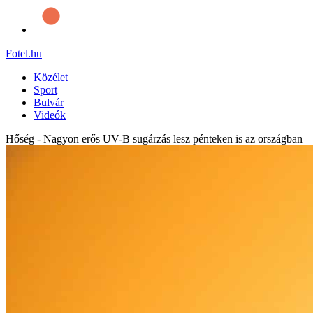
Fotel
.hu
Közélet
Sport
Bulvár
Videók
Hőség - Nagyon erős UV-B sugárzás lesz pénteken is az országban