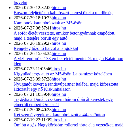
figyelni
2026-07-30 12:32:00
hiros.hu
Buszon felejtették a kábítószert, keresi őket a rendőrség
2026-07-29 18:10:23
hiros.hu
Kamionok karamboloztak az M5-ösön
2026-07-27 06:57:41
hiros.hu
A sofőr életét vesztette, amikor betongyámnak csapódott,
majd a tetejére borult egy autó
2026-07-26 19:29:27
hiros.hu
Rengeteg tűzoltó harcol a lángokkal
2026-07-26 15:04:34
hiros.hu
A vízi rendőrök 133 ember életét mentették meg a Balatonon
idén
2026-07-23 11:05:46
hiros.hu
Kigyulladt egy autó az M5-ösön Lajosmizse közelében
2026-07-23 09:57:28
hiros.hu
Nyugtatót kevert a randevúpartner italába, majd kifosztotta
áldozatát egy nő Kiskunhalason
2026-07-21 10:39:40
hiros.hu
Tragédia a Dunán: csaknem három órán át kerestek egy
elmerült embert Ordasnál
2026-07-20 08:40:28
hiros.hu
Két személygépkocsi karambolozott a 44-es főúton
2026-07-19 22:11:39
hiros.hu
Ömlött a gáz Nagykőrösön: rollerrel törte el a vezetéket, majd