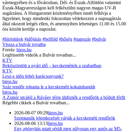
vármegyében és a fővárosban, Dél- és Észak-Alföldön valamint
Észak-Magyarországon kell felkészülni nagyon magas UV-B
sugárzásra. A Hungaromet közleményében ismét felhívja a
figyelmet, hogy mindenki fokozottan védekezzen a napsugárzás
által okozott leégés ellen, és amennyiben lehetséges 11.00 és 15.00
óra között kerülje a napozást.
#híröshírek
#időjárás
#belföld
#hőség
#napozás
#bulvár
Vissza a
bulvár
rovatba
Forrás:
hiros.hu
Legfrissebb videók a
Bulvár
rovatban...
KTV
Beköszöntött a nyári idő – kecskemétiek a szabadban
KTV
Lesz-e idén fehér karácsonyunk?
hiros.hu
Száz rendőr rohanta le a kecskeméti kokainbandát
hiros.hu
A Zsinór utcától a Rávágy térig üldözték a rendőrök a bódult férfit
Régebbi cikkek a
Bulvár
rovatban...
2026-08-07 09:29
hiros.hu
Szemtanúk jelentkezését várják a kecskeméti rendőrök
2026-08-06 13:13
hiros.hu
Egy ajtónyitás miatt sérült meg súlyosan egy autós az M5-