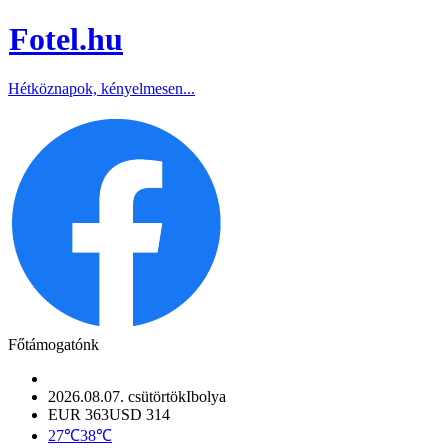
Fotel
.hu
Hétköznapok, kényelmesen...
Főtámogatónk
2026.08.07. csütörtök
Ibolya
EUR 363
USD 314
27℃
38℃