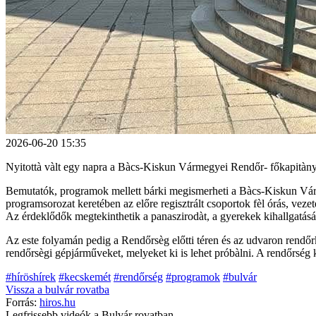
2026-06-20 15:35
Nyitottà vàlt egy napra a Bàcs-Kiskun Vármegyei Rendőr- főkapitàn
Bemutatók, programok mellett bárki megismerheti a Bàcs-Kiskun Várm
programsorozat keretében az előre regisztrált csoportok fèl órás, ve
Az érdeklődők megtekinthetik a panaszirodàt, a gyerekek kihallgatásá
Az este folyamán pedig a Rendőrsèg előtti téren és az udvaron rendőr
rendőrsègi gépjárműveket, melyeket ki is lehet próbàlni. A rendőrség 
#híröshírek
#kecskemét
#rendőrség
#programok
#bulvár
Vissza a
bulvár
rovatba
Forrás:
hiros.hu
Legfrissebb videók a
Bulvár
rovatban...