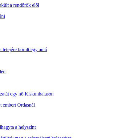
ekült a rendőrök elől
lni
 tetejére borult egy autó
dén
dozatát egy nő Kiskunhalason
t embert Ordasnál
lhagyta a helyszínt