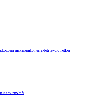
napközbeni maximumhőmérsékleti rekord hétfőn
sön Kecskemétnél