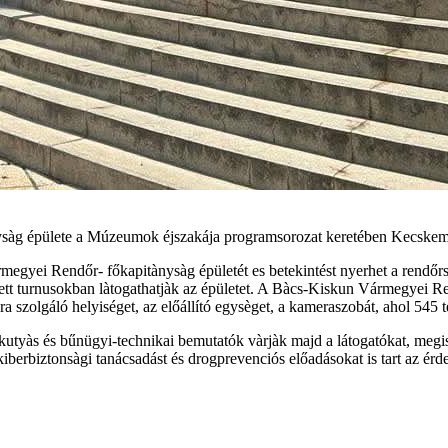
ysàg épülete a Múzeumok éjszakája programsorozat keretében Kecskem
egyei Rendőr- főkapitànysàg épületét es betekintést nyerhet a rendő
zetett turnusokban làtogathatjàk az épületet. A Bàcs-Kiskun Vármegyei
ra szolgáló helyiséget, az előállító egysèget, a kameraszobát, ahol 5
kutyàs és bűnügyi-technikai bemutatók vàrjàk majd a látogatókat, megis
kiberbiztonsàgi tanácsadást és drogprevenciós előadásokat is tart az ér