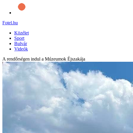
Fotel
.hu
Közélet
Sport
Bulvár
Videók
A rendőrségen indul a Múzeumok Éjszakája