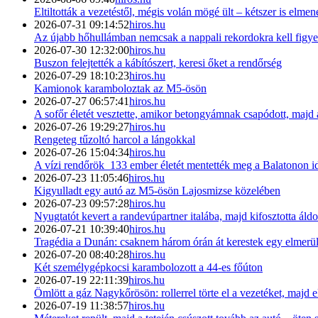
Eltiltották a vezetéstől, mégis volán mögé ült – kétszer is elmen
2026-07-31 09:14:52
hiros.hu
Az újabb hőhullámban nemcsak a nappali rekordokra kell figye
2026-07-30 12:32:00
hiros.hu
Buszon felejtették a kábítószert, keresi őket a rendőrség
2026-07-29 18:10:23
hiros.hu
Kamionok karamboloztak az M5-ösön
2026-07-27 06:57:41
hiros.hu
A sofőr életét vesztette, amikor betongyámnak csapódott, majd a
2026-07-26 19:29:27
hiros.hu
Rengeteg tűzoltó harcol a lángokkal
2026-07-26 15:04:34
hiros.hu
A vízi rendőrök 133 ember életét mentették meg a Balatonon i
2026-07-23 11:05:46
hiros.hu
Kigyulladt egy autó az M5-ösön Lajosmizse közelében
2026-07-23 09:57:28
hiros.hu
Nyugtatót kevert a randevúpartner italába, majd kifosztotta ál
2026-07-21 10:39:40
hiros.hu
Tragédia a Dunán: csaknem három órán át kerestek egy elmerül
2026-07-20 08:40:28
hiros.hu
Két személygépkocsi karambolozott a 44-es főúton
2026-07-19 22:11:39
hiros.hu
Ömlött a gáz Nagykőrösön: rollerrel törte el a vezetéket, majd e
2026-07-19 11:38:57
hiros.hu