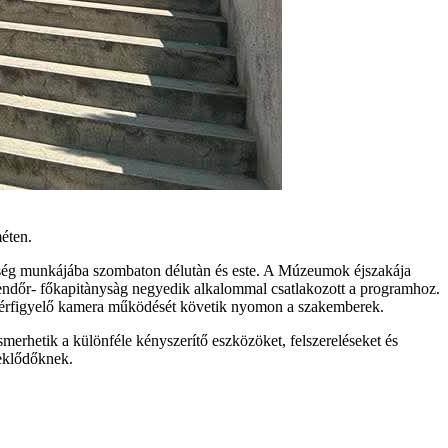
éten.
rség munkájába szombaton délutàn és este. A Múzeumok éjszakája
 Rendőr- főkapitànysàg negyedik alkalommal csatlakozott a programhoz.
45 térfigyelő kamera működését követik nyomon a szakemberek.
merhetik a különféle kényszerítő eszközöket, felszereléseket és
deklődőknek.