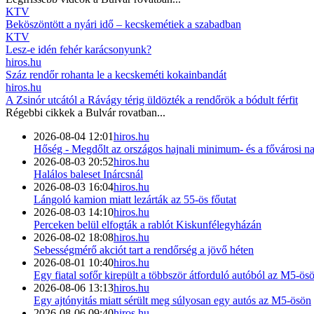
KTV
Beköszöntött a nyári idő – kecskemétiek a szabadban
KTV
Lesz-e idén fehér karácsonyunk?
hiros.hu
Száz rendőr rohanta le a kecskeméti kokainbandát
hiros.hu
A Zsinór utcától a Rávágy térig üldözték a rendőrök a bódult férfit
Régebbi cikkek a
Bulvár
rovatban...
2026-08-04 12:01
hiros.hu
Hőség - Megdőlt az országos hajnali minimum- és a fővárosi 
2026-08-03 20:52
hiros.hu
Halálos baleset Inárcsnál
2026-08-03 16:04
hiros.hu
Lángoló kamion miatt lezárták az 55-ös főutat
2026-08-03 14:10
hiros.hu
Perceken belül elfogták a rablót Kiskunfélegyházán
2026-08-02 18:08
hiros.hu
Sebességmérő akciót tart a rendőrség a jövő héten
2026-08-01 10:40
hiros.hu
Egy fiatal sofőr kirepült a többször átforduló autóból az M5-ö
2026-08-06 13:13
hiros.hu
Egy ajtónyitás miatt sérült meg súlyosan egy autós az M5-ösön
2026-08-06 09:40
hiros.hu