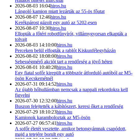
Halálos baleset Inárcsnál
2026-08-03 16:04
hiros.hu
Lángoló kamion miatt lezárták az 55-ös főutat
2026-08-07 12:46
hiros.hu
Kerékpárost gázolt egy autó az 5202-esen
2026-08-07 10:30
hiros.hu
Ellopták a főtéri robotfűnyírót, villámygyorsan elkapták a
tolvajt
2026-08-03 14:10:00
hiros.hu
Perceken belül elfogták a rablót Kiskunfélegyházán
2026-08-02 18:08:00
hiros.hu
Sebességmérő akciót tart a rendőrség a jövő héten
2026-08-01 10:40:28
hiros.hu
Egy fiatal sofőr kirepült a többször átforduló autóból az M5-
ösön Kecskemétnél
2026-07-31 09:14:52
hiros.hu
Az újabb hőhullámban nemcsak a nappali rekordokra kell
figyelni
2026-07-30 12:32:00
hiros.hu
Buszon felejtették a kábítószert, keresi őket a rendőrség
2026-07-29 18:10:23
hiros.hu
Kamionok karamboloztak az M5-ösön
2026-07-27 06:57:41
hiros.hu
A sofőr életét vesztette, amikor betongyámnak csapódott,
majd a tetejére borult egy autó