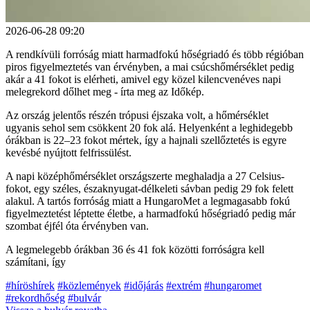
2026-06-28 09:20
A rendkívüli forróság miatt harmadfokú hőségriadó és több régióban
piros figyelmeztetés van érvényben, a mai csúcshőmérséklet pedig
akár a 41 fokot is elérheti, amivel egy közel kilencvenéves napi
melegrekord dőlhet meg - írta meg az Időkép.
Az ország jelentős részén trópusi éjszaka volt, a hőmérséklet
ugyanis sehol sem csökkent 20 fok alá. Helyenként a leghidegebb
órákban is 22–23 fokot mértek, így a hajnali szellőztetés is egyre
kevésbé nyújtott felfrissülést.
A napi középhőmérséklet országszerte meghaladja a 27 Celsius-
fokot, egy széles, északnyugat-délkeleti sávban pedig 29 fok felett
alakul. A tartós forróság miatt a HungaroMet a legmagasabb fokú
figyelmeztetést léptette életbe, a harmadfokú hőségriadó pedig már
szombat éjfél óta érvényben van.
A legmelegebb órákban 36 és 41 fok közötti forróságra kell
számítani, így
#híröshírek
#közlemények
#időjárás
#extrém
#hungaromet
#rekordhőség
#bulvár