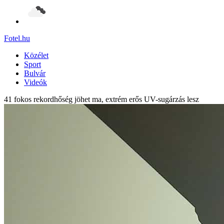
Fotel
.hu
Közélet
Sport
Bulvár
Videók
41 fokos rekordhőség jöhet ma, extrém erős UV-sugárzás lesz