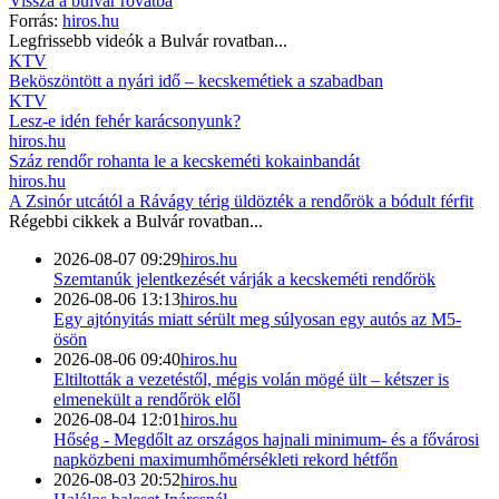
Vissza a
bulvár
rovatba
Forrás:
hiros.hu
Legfrissebb videók a
Bulvár
rovatban...
KTV
Beköszöntött a nyári idő – kecskemétiek a szabadban
KTV
Lesz-e idén fehér karácsonyunk?
hiros.hu
Száz rendőr rohanta le a kecskeméti kokainbandát
hiros.hu
A Zsinór utcától a Rávágy térig üldözték a rendőrök a bódult férfit
Régebbi cikkek a
Bulvár
rovatban...
2026-08-07 09:29
hiros.hu
Szemtanúk jelentkezését várják a kecskeméti rendőrök
2026-08-06 13:13
hiros.hu
Egy ajtónyitás miatt sérült meg súlyosan egy autós az M5-
ösön
2026-08-06 09:40
hiros.hu
Eltiltották a vezetéstől, mégis volán mögé ült – kétszer is
elmenekült a rendőrök elől
2026-08-04 12:01
hiros.hu
Hőség - Megdőlt az országos hajnali minimum- és a fővárosi
napközbeni maximumhőmérsékleti rekord hétfőn
2026-08-03 20:52
hiros.hu