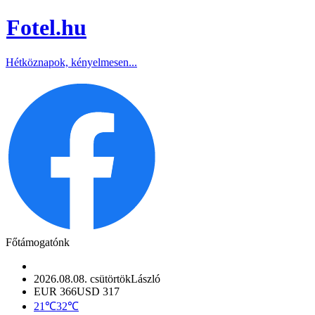
Fotel
.hu
Hétköznapok, kényelmesen...
Főtámogatónk
2026.08.08. csütörtök
László
EUR 366
USD 317
21℃
32℃