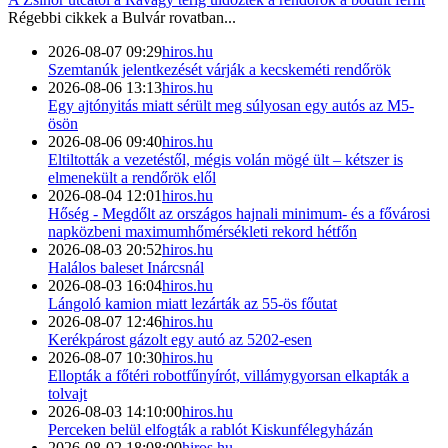
Régebbi cikkek a
Bulvár
rovatban...
2026-08-07 09:29
hiros.hu
Szemtanúk jelentkezését várják a kecskeméti rendőrök
2026-08-06 13:13
hiros.hu
Egy ajtónyitás miatt sérült meg súlyosan egy autós az M5-
ösön
2026-08-06 09:40
hiros.hu
Eltiltották a vezetéstől, mégis volán mögé ült – kétszer is
elmenekült a rendőrök elől
2026-08-04 12:01
hiros.hu
Hőség - Megdőlt az országos hajnali minimum- és a fővárosi
napközbeni maximumhőmérsékleti rekord hétfőn
2026-08-03 20:52
hiros.hu
Halálos baleset Inárcsnál
2026-08-03 16:04
hiros.hu
Lángoló kamion miatt lezárták az 55-ös főutat
2026-08-07 12:46
hiros.hu
Kerékpárost gázolt egy autó az 5202-esen
2026-08-07 10:30
hiros.hu
Ellopták a főtéri robotfűnyírót, villámygyorsan elkapták a
tolvajt
2026-08-03 14:10:00
hiros.hu
Perceken belül elfogták a rablót Kiskunfélegyházán
2026-08-02 18:08:00
hiros.hu