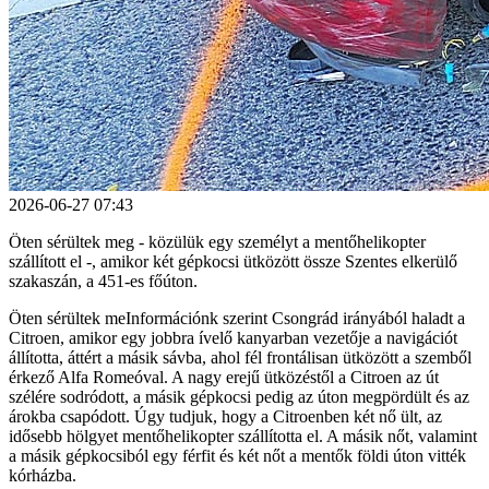
2026-06-27 07:43
Öten sérültek meg - közülük egy személyt a mentőhelikopter
szállított el -, amikor két gépkocsi ütközött össze Szentes elkerülő
szakaszán, a 451-es főúton.
Öten sérültek meInformációnk szerint Csongrád irányából haladt a
Citroen, amikor egy jobbra ívelő kanyarban vezetője a navigációt
állította, áttért a másik sávba, ahol fél frontálisan ütközött a szemből
érkező Alfa Romeóval. A nagy erejű ütközéstől a Citroen az út
szélére sodródott, a másik gépkocsi pedig az úton megpördült és az
árokba csapódott. Úgy tudjuk, hogy a Citroenben két nő ült, az
idősebb hölgyet mentőhelikopter szállította el. A másik nőt, valamint
a másik gépkocsiból egy férfit és két nőt a mentők földi úton vitték
kórházba.