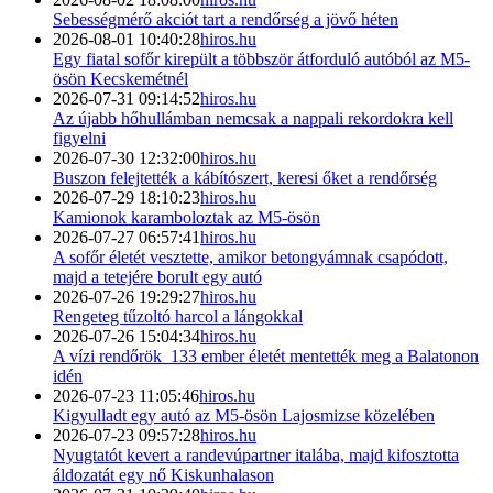
Sebességmérő akciót tart a rendőrség a jövő héten
2026-08-01 10:40:28
hiros.hu
Egy fiatal sofőr kirepült a többször átforduló autóból az M5-
ösön Kecskemétnél
2026-07-31 09:14:52
hiros.hu
Az újabb hőhullámban nemcsak a nappali rekordokra kell
figyelni
2026-07-30 12:32:00
hiros.hu
Buszon felejtették a kábítószert, keresi őket a rendőrség
2026-07-29 18:10:23
hiros.hu
Kamionok karamboloztak az M5-ösön
2026-07-27 06:57:41
hiros.hu
A sofőr életét vesztette, amikor betongyámnak csapódott,
majd a tetejére borult egy autó
2026-07-26 19:29:27
hiros.hu
Rengeteg tűzoltó harcol a lángokkal
2026-07-26 15:04:34
hiros.hu
A vízi rendőrök 133 ember életét mentették meg a Balatonon
idén
2026-07-23 11:05:46
hiros.hu
Kigyulladt egy autó az M5-ösön Lajosmizse közelében
2026-07-23 09:57:28
hiros.hu
Nyugtatót kevert a randevúpartner italába, majd kifosztotta
áldozatát egy nő Kiskunhalason