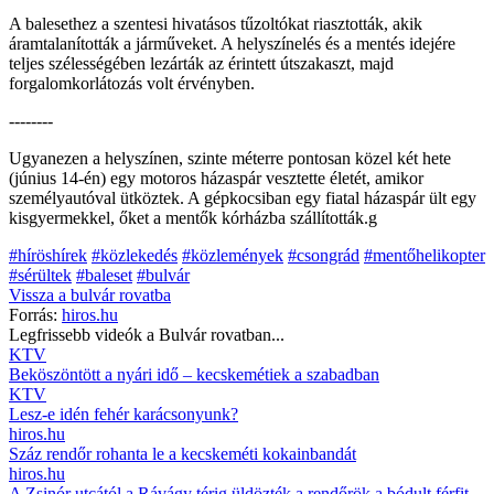
A balesethez a szentesi hivatásos tűzoltókat riasztották, akik
áramtalanították a járműveket. A helyszínelés és a mentés idejére
teljes szélességében lezárták az érintett útszakaszt, majd
forgalomkorlátozás volt érvényben.
--------
Ugyanezen a helyszínen, szinte méterre pontosan közel két hete
(június 14-én) egy motoros házaspár vesztette életét, amikor
személyautóval ütköztek. A gépkocsiban egy fiatal házaspár ült egy
kisgyermekkel, őket a mentők kórházba szállították.g
#híröshírek
#közlekedés
#közlemények
#csongrád
#mentőhelikopter
#sérültek
#baleset
#bulvár
Vissza a
bulvár
rovatba
Forrás:
hiros.hu
Legfrissebb videók a
Bulvár
rovatban...
KTV
Beköszöntött a nyári idő – kecskemétiek a szabadban
KTV
Lesz-e idén fehér karácsonyunk?
hiros.hu
Száz rendőr rohanta le a kecskeméti kokainbandát
hiros.hu
A Zsinór utcától a Rávágy térig üldözték a rendőrök a bódult férfit