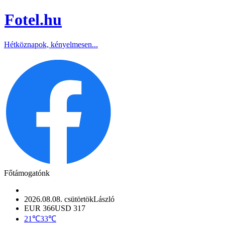
Fotel
.hu
Hétköznapok, kényelmesen...
Főtámogatónk
2026.08.08. csütörtök
László
EUR 366
USD 317
21℃
33℃