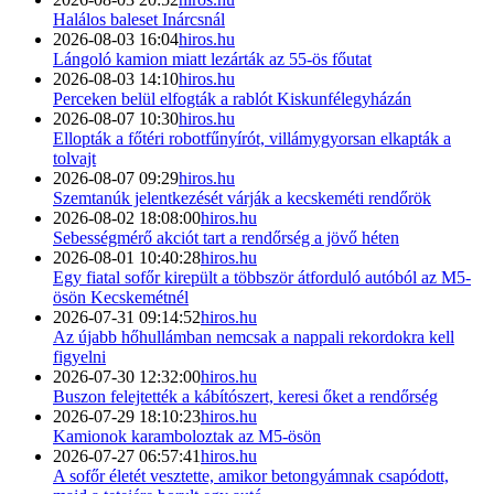
Halálos baleset Inárcsnál
2026-08-03 16:04
hiros.hu
Lángoló kamion miatt lezárták az 55-ös főutat
2026-08-03 14:10
hiros.hu
Perceken belül elfogták a rablót Kiskunfélegyházán
2026-08-07 10:30
hiros.hu
Ellopták a főtéri robotfűnyírót, villámygyorsan elkapták a
tolvajt
2026-08-07 09:29
hiros.hu
Szemtanúk jelentkezését várják a kecskeméti rendőrök
2026-08-02 18:08:00
hiros.hu
Sebességmérő akciót tart a rendőrség a jövő héten
2026-08-01 10:40:28
hiros.hu
Egy fiatal sofőr kirepült a többször átforduló autóból az M5-
ösön Kecskemétnél
2026-07-31 09:14:52
hiros.hu
Az újabb hőhullámban nemcsak a nappali rekordokra kell
figyelni
2026-07-30 12:32:00
hiros.hu
Buszon felejtették a kábítószert, keresi őket a rendőrség
2026-07-29 18:10:23
hiros.hu
Kamionok karamboloztak az M5-ösön
2026-07-27 06:57:41
hiros.hu
A sofőr életét vesztette, amikor betongyámnak csapódott,