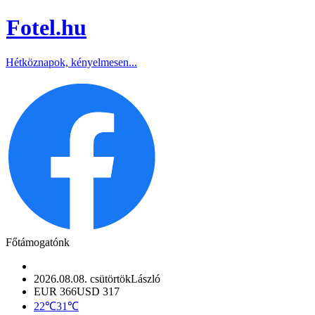
Fotel
.hu
Hétköznapok, kényelmesen...
Főtámogatónk
2026.08.08. csütörtök
László
EUR 366
USD 317
22℃
31℃