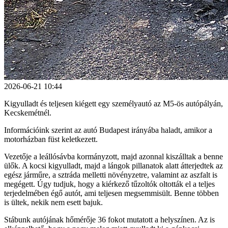
2026-06-21 10:44
Kigyulladt és teljesen kiégett egy személyautó az M5-ös autópályán,
Kecskemétnél.
Információink szerint az autó Budapest irányába haladt, amikor a
motorházban füst keletkezett.
Vezetője a leállósávba kormányzott, majd azonnal kiszálltak a benne
ülők. A kocsi kigyulladt, majd a lángok pillanatok alatt átterjedtek az
egész járműre, a sztráda melletti növényzetre, valamint az aszfalt is
megégett. Úgy tudjuk, hogy a kiérkező tűzoltók oltották el a teljes
terjedelmében égő autót, ami teljesen megsemmisült. Benne többen
is ültek, nekik nem esett bajuk.
Stábunk autójának hőmérője 36 fokot mutatott a helyszínen. Az is