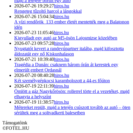
majd a tetejére borult egy autó
2026-07-26 19:29:27
hiros.hu
Rengeteg tűzoltó harcol a lángokkal
2026-07-26 15:04:34
hiros.hu
A vízi rendőrök 133 ember életét mentették meg a Balatonon
idén
2026-07-23 11:05:46
hiros.hu
Kigyulladt egy autó az M5-ösön Lajosmizse közelében
2026-07-23 09:57:28
hiros.hu
Nyugtatót kevert a randevúpartner italába, majd kifosztotta
áldozatát egy nő Kiskunhalason
2026-07-21 10:39:40
hiros.hu
Tragédia a Dunán: csaknem három órán át kerestek egy
elmerült embert Ordasnál
2026-07-20 08:40:28
hiros.hu
Két személygépkocsi karambolozott a 44-es főúton
2026-07-19 22:11:39
hiros.hu
Ömlött a gáz Nagykőrösön: rollerrel törte el a vezetéket, majd
elhagyta a helyszínt
2026-07-19 11:38:57
hiros.hu
Métereket repült, majd a tetején csúszott tovább az autó – öten
sérültek meg a soltvadkerti balesetben
Támogatóink
©
FOTEL.HU