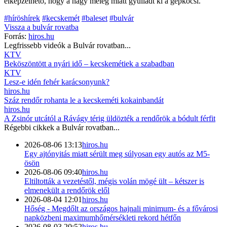
elképzelhető, hogy a nagy meleg miatt gyulladt ki a gépkocsi.
#híröshírek
#kecskemét
#baleset
#bulvár
Vissza a
bulvár
rovatba
Forrás:
hiros.hu
Legfrissebb videók a
Bulvár
rovatban...
KTV
Beköszöntött a nyári idő – kecskemétiek a szabadban
KTV
Lesz-e idén fehér karácsonyunk?
hiros.hu
Száz rendőr rohanta le a kecskeméti kokainbandát
hiros.hu
A Zsinór utcától a Rávágy térig üldözték a rendőrök a bódult férfit
Régebbi cikkek a
Bulvár
rovatban...
2026-08-06 13:13
hiros.hu
Egy ajtónyitás miatt sérült meg súlyosan egy autós az M5-
ösön
2026-08-06 09:40
hiros.hu
Eltiltották a vezetéstől, mégis volán mögé ült – kétszer is
elmenekült a rendőrök elől
2026-08-04 12:01
hiros.hu
Hőség - Megdőlt az országos hajnali minimum- és a fővárosi
napközbeni maximumhőmérsékleti rekord hétfőn
2026-08-03 20:52
hiros.hu