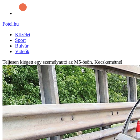
Fotel
.hu
Közélet
Sport
Bulvár
Videók
Teljesen kiégett egy személyautó az M5-ösön, Kecskemétnél