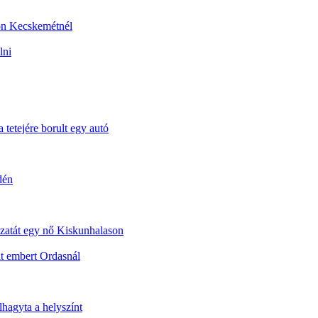
sön Kecskemétnél
lni
 tetejére borult egy autó
dén
dozatát egy nő Kiskunhalason
t embert Ordasnál
lhagyta a helyszínt