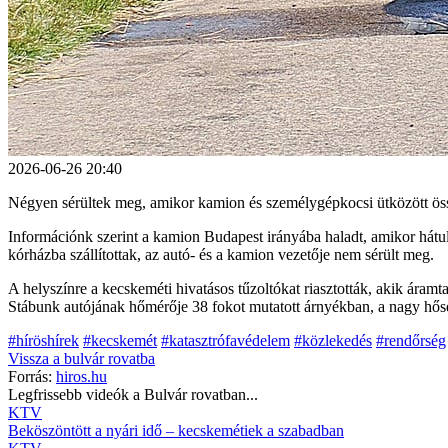
2026-06-26 20:40
Négyen sérültek meg, amikor kamion és személygépkocsi ütközött ös
Információnk szerint a kamion Budapest irányába haladt, amikor hátu
kórházba szállítottak, az autó- és a kamion vezetője nem sérült meg.
A helyszínre a kecskeméti hivatásos tűzoltókat riasztották, akik áramt
Stábunk autójának hőmérője 38 fokot mutatott árnyékban, a nagy hősé
#híröshírek
#kecskemét
#katasztrófavédelem
#közlekedés
#rendőrség
Vissza a
bulvár
rovatba
Forrás:
hiros.hu
Legfrissebb videók a
Bulvár
rovatban...
KTV
Beköszöntött a nyári idő – kecskemétiek a szabadban