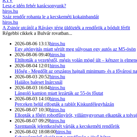
KTV
Lesz-e idén fehér karácsonyunk?
hiros.hu
Száz rendőr rohanta le a kecskeméti kokainbandát
hiros.hu
A Zsinór utcától a Rávágy térig üldözték a rendőrök a bódult férfit
Régebbi cikkek a
Bulvár
rovatban...
2026-08-06 13:13
hiros.hu
Egy ajtónyitás miatt sérült meg súlyosan egy autós az M5-ösön
2026-08-06 09:40
hiros.hu
Eltiltották a vezetéstől, mégis volán mögé ült – kétszer is elmen
2026-08-04 12:01
hiros.hu
Hőség - Megdőlt az országos hajnali minimum- és a fővárosi 
2026-08-03 20:52
hiros.hu
Halálos baleset Inárcsnál
2026-08-03 16:04
hiros.hu
Lángoló kamion miatt lezárták az 55-ös főutat
2026-08-03 14:10
hiros.hu
Perceken belül elfogták a rablót Kiskunfélegyházán
2026-08-07 10:30
hiros.hu
Ellopták a főtéri robotfűnyírót, villámygyorsan elkapták a tolvaj
2026-08-07 09:29
hiros.hu
Szemtanúk jelentkezését várják a kecskeméti rendőrök
2026-08-02 18:08:00
hiros.hu