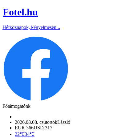
Fotel
.hu
Hétköznapok, kényelmesen...
Főtámogatónk
2026.08.08. csütörtök
László
EUR 366
USD 317
22℃
34℃