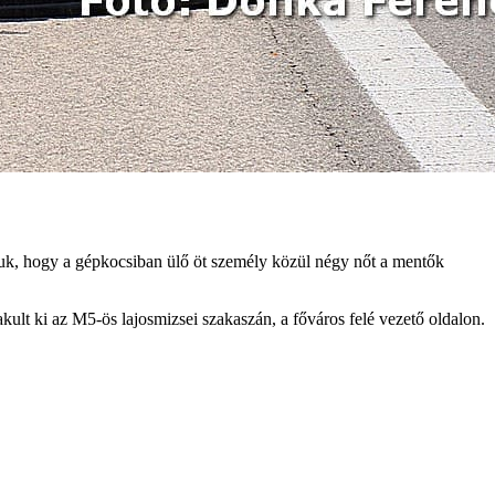
juk, hogy a gépkocsiban ülő öt személy közül négy nőt a mentők
akult ki az M5-ös lajosmizsei szakaszán, a főváros felé vezető oldalon.