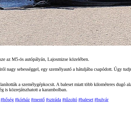
sze az M5-ös autópályán, Lajosmizse közelében.
lról nagy sebességgel, egy személyautó a hátuljába csapódott. Úgy tud
alanították a személygépkocsit. A baleset miatt több kilométeres dugó al
g is közrejátszhatott a karambolban.
#hőség
#kórház
#mentő
#sztráda
#tűzoltó
#baleset
#bulvár