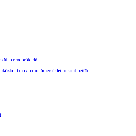
ekült a rendőrök elől
napközbeni maximumhőmérsékleti rekord hétfőn
t