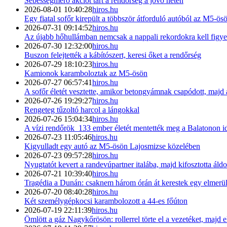
Sebességmérő akciót tart a rendőrség a jövő héten
2026-08-01 10:40:28
hiros.hu
Egy fiatal sofőr kirepült a többször átforduló autóból az M5-ö
2026-07-31 09:14:52
hiros.hu
Az újabb hőhullámban nemcsak a nappali rekordokra kell figye
2026-07-30 12:32:00
hiros.hu
Buszon felejtették a kábítószert, keresi őket a rendőrség
2026-07-29 18:10:23
hiros.hu
Kamionok karamboloztak az M5-ösön
2026-07-27 06:57:41
hiros.hu
A sofőr életét vesztette, amikor betongyámnak csapódott, majd a
2026-07-26 19:29:27
hiros.hu
Rengeteg tűzoltó harcol a lángokkal
2026-07-26 15:04:34
hiros.hu
A vízi rendőrök 133 ember életét mentették meg a Balatonon i
2026-07-23 11:05:46
hiros.hu
Kigyulladt egy autó az M5-ösön Lajosmizse közelében
2026-07-23 09:57:28
hiros.hu
Nyugtatót kevert a randevúpartner italába, majd kifosztotta ál
2026-07-21 10:39:40
hiros.hu
Tragédia a Dunán: csaknem három órán át kerestek egy elmerül
2026-07-20 08:40:28
hiros.hu
Két személygépkocsi karambolozott a 44-es főúton
2026-07-19 22:11:39
hiros.hu
Ömlött a gáz Nagykőrösön: rollerrel törte el a vezetéket, majd e