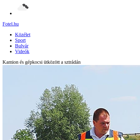
Fotel
.hu
Közélet
Sport
Bulvár
Videók
Kamion és gépkocsi ütközött a sztrádán