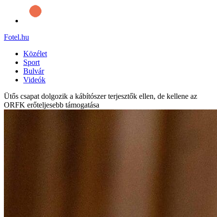
Fotel
.hu
Közélet
Sport
Bulvár
Videók
Ütős csapat dolgozik a kábítószer terjesztők ellen, de kellene az
ORFK erőteljesebb támogatása