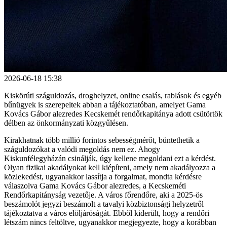
2026-06-18 15:38
Kiskörúti száguldozás, droghelyzet, online csalás, rablások és egyéb
bűnügyek is szerepeltek abban a tájékoztatóban, amelyet Gama
Kovács Gábor alezredes Kecskemét rendőrkapitánya adott csütörtök
délben az önkormányzati közgyűlésen.
Kirakhatnak több millió forintos sebességmérőt, büntethetik a
száguldozókat a valódi megoldás nem ez. Ahogy
Kiskunfélegyházán csinálják, úgy kellene megoldani ezt a kérdést.
Olyan fizikai akadályokat kell kiépíteni, amely nem akadályozza a
közlekedést, ugyanakkor lassítja a forgalmat, mondta kérdésre
válaszolva Gama Kovács Gábor alezredes, a Kecskeméti
Rendőrkapitányság vezetője. A város főrendőre, aki a 2025-ös
beszámolót jegyzi beszámolt a tavalyi közbiztonsági helyzetről
tájékoztatva a város elöljáróságát. Ebből kiderült, hogy a rendőri
létszám nincs feltöltve, ugyanakkor megjegyezte, hogy a korábban