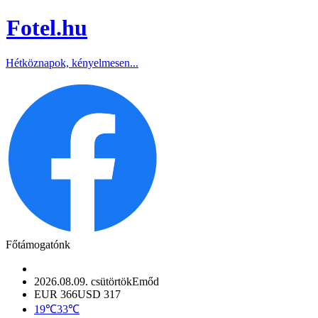
Fotel
.hu
Hétköznapok, kényelmesen...
Főtámogatónk
2026.08.09. csütörtök
Emőd
EUR 366
USD 317
19℃
33℃