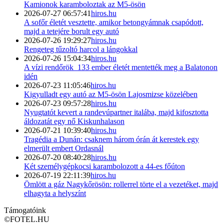
Kamionok karamboloztak az M5-ösön
2026-07-27 06:57:41
hiros.hu
A sofőr életét vesztette, amikor betongyámnak csapódott,
majd a tetejére borult egy autó
2026-07-26 19:29:27
hiros.hu
Rengeteg tűzoltó harcol a lángokkal
2026-07-26 15:04:34
hiros.hu
A vízi rendőrök 133 ember életét mentették meg a Balatonon
idén
2026-07-23 11:05:46
hiros.hu
Kigyulladt egy autó az M5-ösön Lajosmizse közelében
2026-07-23 09:57:28
hiros.hu
Nyugtatót kevert a randevúpartner italába, majd kifosztotta
áldozatát egy nő Kiskunhalason
2026-07-21 10:39:40
hiros.hu
Tragédia a Dunán: csaknem három órán át kerestek egy
elmerült embert Ordasnál
2026-07-20 08:40:28
hiros.hu
Két személygépkocsi karambolozott a 44-es főúton
2026-07-19 22:11:39
hiros.hu
Ömlött a gáz Nagykőrösön: rollerrel törte el a vezetéket, majd
elhagyta a helyszínt
Támogatóink
©
FOTEL.HU