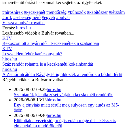
ismeretlenül óriási haszonnal kecsegtetik az ügyfeleket.
#híröshírek
#kecskemét
#rendőrség
#bűnözők
#kábítószer
#létszám
#orfk
#sebességmérő
#egyéb
#bulvár
Vissza a
bulvár
rovatba
Forrás:
hiros.hu
Legfrissebb videók a
Bulvár
rovatban...
KTV
Beköszöntött a nyári idő – kecskemétiek a szabadban
KTV
Lesz-e idén fehér karácsonyunk?
hiros.hu
Száz rendőr rohanta le a kecskeméti kokainbandát
hiros.hu
A Zsinór utcától a Rávágy térig üldözték a rendőrök a bódult férfit
Régebbi cikkek a
Bulvár
rovatban...
2026-08-07 09:29
hiros.hu
Szemtanúk jelentkezését várják a kecskeméti rendőrök
2026-08-06 13:13
hiros.hu
Egy ajtónyitás miatt sérült meg súlyosan egy autós az M5-
ösön
2026-08-06 09:40
hiros.hu
Eltiltották a vezetéstől, mégis volán mögé ült – kétszer is
elmenekült a rendőrök elől