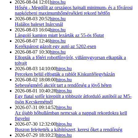
2026-08-04 12:01
hiros.hu
Hőség - Megdőlt az országos hajnali minimum- és a fővárosi
napközbeni maximumhőmérsékleti rekord hétfőn
2026-08-03 20:52
hiros.hu
Halálos baleset Inárcsnál
2026-08-03 16:04
hiros.hu
Lángoló kamion miatt lezárták az 55-ös főutat
2026-08-07 12:46
hiros.hu
Kerékpárost gázolt egy autó az 5202-esen
2026-08-07 10:30
hiros.hu
Ellopták a főtéri robotfűnyírót, villámygyorsan elkapták a
tolvajt
2026-08-03 14:10:00
hiros.hu
Perceken belül elfogták a rablót Kiskunfélegyházán
2026-08-02 18:08:00
hiros.hu
Sebességmérő akciót tart a rendőrség a jövő héten
2026-08-01 10:40:28
hiros.hu
Egy fiatal sofőr kirepült a többször átforduló autóból az M5-
ösön Kecskemétnél
2026-07-31 09:14:52
hiros.hu
Az újabb hőhullámban nemcsak a nappali rekordokra kell
figyelni
2026-07-30 12:32:00
hiros.hu
Buszon felejtették a kábítószert, keresi őket a rendőrség
2026-07-29 18:10:23
hiros.hu