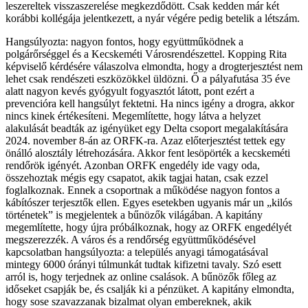
leszereltek visszaszerelése megkezdődött. Csak kedden már két
korábbi kollégája jelentkezett, a nyár végére pedig betelik a létszám.
Hangsúlyozta: nagyon fontos, hogy együttműködnek a
polgárőrséggel és a Kecskeméti Városrendészettel. Kopping Rita
képviselő kérdésére válaszolva elmondta, hogy a drogterjesztést nem
lehet csak rendészeti eszközökkel üldözni. Ő a pályafutása 35 éve
alatt nagyon kevés gyógyult fogyasztót látott, pont ezért a
prevencióra kell hangsúlyt fektetni. Ha nincs igény a drogra, akkor
nincs kinek értékesíteni. Megemlítette, hogy látva a helyzet
alakulását beadták az igényüket egy Delta csoport megalakítására
2024. november 8-án az ORFK-ra. Azaz előterjesztést tettek egy
önálló alosztály létrehozására. Akkor fent lesöpörték a kecskeméti
rendőrök igényét. Azonban ORFK engedély ide vagy oda,
összehoztak mégis egy csapatot, akik tagjai hatan, csak ezzel
foglalkoznak. Ennek a csoportnak a működése nagyon fontos a
kábítószer terjesztők ellen. Egyes esetekben ugyanis már un „kilós
történetek” is megjelentek a bűnözők világában. A kapitány
megemlítette, hogy újra próbálkoznak, hogy az ORFK engedélyét
megszerezzék. A város és a rendőrség együttműködésével
kapcsolatban hangsúlyozta: a település anyagi támogatásával
mintegy 6000 órányi túlmunkát tudtak kifizetni tavaly. Szó esett
arról is, hogy terjednek az online csalások. A bűnözők főleg az
időseket csapják be, és csalják ki a pénzüket. A kapitány elmondta,
hogy sose szavazzanak bizalmat olyan embereknek, akik