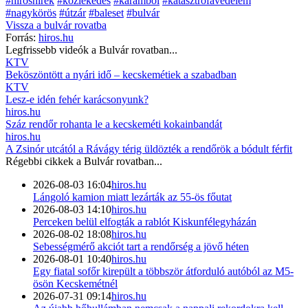
#híröshírek
#közlekedés
#karambol
#katasztrófavédelem
#nagykörös
#útzár
#baleset
#bulvár
Vissza a
bulvár
rovatba
Forrás:
hiros.hu
Legfrissebb videók a
Bulvár
rovatban...
KTV
Beköszöntött a nyári idő – kecskemétiek a szabadban
KTV
Lesz-e idén fehér karácsonyunk?
hiros.hu
Száz rendőr rohanta le a kecskeméti kokainbandát
hiros.hu
A Zsinór utcától a Rávágy térig üldözték a rendőrök a bódult férfit
Régebbi cikkek a
Bulvár
rovatban...
2026-08-03 16:04
hiros.hu
Lángoló kamion miatt lezárták az 55-ös főutat
2026-08-03 14:10
hiros.hu
Perceken belül elfogták a rablót Kiskunfélegyházán
2026-08-02 18:08
hiros.hu
Sebességmérő akciót tart a rendőrség a jövő héten
2026-08-01 10:40
hiros.hu
Egy fiatal sofőr kirepült a többször átforduló autóból az M5-
ösön Kecskemétnél
2026-07-31 09:14
hiros.hu