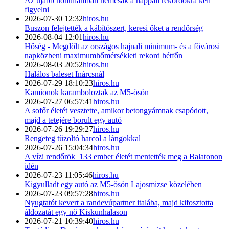
Az újabb hőhullámban nemcsak a nappali rekordokra kell
figyelni
2026-07-30 12:32
hiros.hu
Buszon felejtették a kábítószert, keresi őket a rendőrség
2026-08-04 12:01
hiros.hu
Hőség - Megdőlt az országos hajnali minimum- és a fővárosi
napközbeni maximumhőmérsékleti rekord hétfőn
2026-08-03 20:52
hiros.hu
Halálos baleset Inárcsnál
2026-07-29 18:10:23
hiros.hu
Kamionok karamboloztak az M5-ösön
2026-07-27 06:57:41
hiros.hu
A sofőr életét vesztette, amikor betongyámnak csapódott,
majd a tetejére borult egy autó
2026-07-26 19:29:27
hiros.hu
Rengeteg tűzoltó harcol a lángokkal
2026-07-26 15:04:34
hiros.hu
A vízi rendőrök 133 ember életét mentették meg a Balatonon
idén
2026-07-23 11:05:46
hiros.hu
Kigyulladt egy autó az M5-ösön Lajosmizse közelében
2026-07-23 09:57:28
hiros.hu
Nyugtatót kevert a randevúpartner italába, majd kifosztotta
áldozatát egy nő Kiskunhalason
2026-07-21 10:39:40
hiros.hu