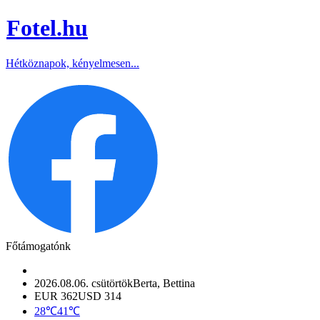
Fotel
.hu
Hétköznapok, kényelmesen...
Főtámogatónk
2026.08.06. csütörtök
Berta, Bettina
EUR 362
USD 314
28℃
41℃