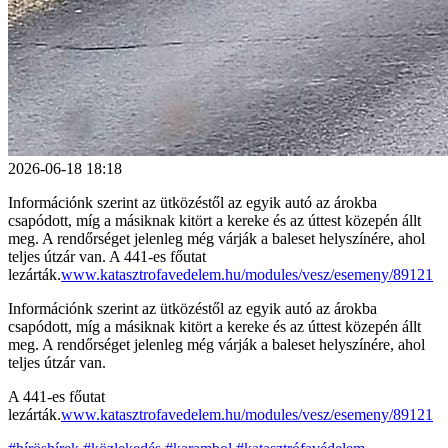
2026-06-18 18:18
Információnk szerint az ütközéstől az egyik autó az árokba
csapódott, míg a másiknak kitört a kereke és az úttest közepén állt
meg. A rendőrséget jelenleg még várják a baleset helyszínére, ahol
teljes útzár van. A 441-es főutat
lezárták.
www.katasztrofavedelem.hu/modules/vesz/esemeny/89121
Információnk szerint az ütközéstől az egyik autó az árokba
csapódott, míg a másiknak kitört a kereke és az úttest közepén állt
meg. A rendőrséget jelenleg még várják a baleset helyszínére, ahol
teljes útzár van.
A 441-es főutat
lezárták.
www.katasztrofavedelem.hu/modules/vesz/esemeny/89121