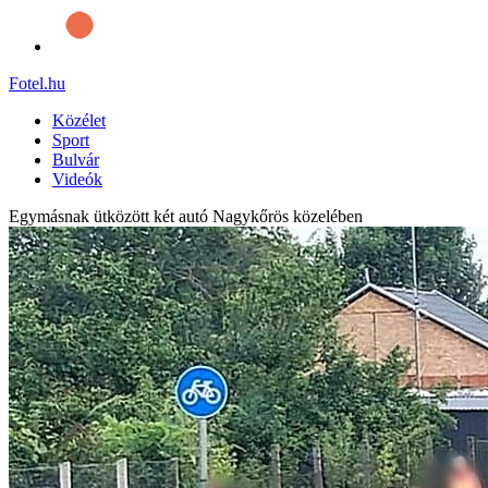
Fotel
.hu
Közélet
Sport
Bulvár
Videók
Egymásnak ütközött két autó Nagykőrös közelében