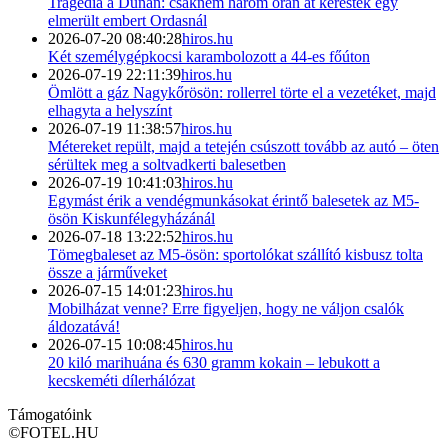
Tragédia a Dunán: csaknem három órán át kerestek egy
elmerült embert Ordasnál
2026-07-20 08:40:28
hiros.hu
Két személygépkocsi karambolozott a 44-es főúton
2026-07-19 22:11:39
hiros.hu
Ömlött a gáz Nagykőrösön: rollerrel törte el a vezetéket, majd
elhagyta a helyszínt
2026-07-19 11:38:57
hiros.hu
Métereket repült, majd a tetején csúszott tovább az autó – öten
sérültek meg a soltvadkerti balesetben
2026-07-19 10:41:03
hiros.hu
Egymást érik a vendégmunkásokat érintő balesetek az M5-
ösön Kiskunfélegyházánál
2026-07-18 13:22:52
hiros.hu
Tömegbaleset az M5-ösön: sportolókat szállító kisbusz tolta
össze a járműveket
2026-07-15 14:01:23
hiros.hu
Mobilházat venne? Erre figyeljen, hogy ne váljon csalók
áldozatává!
2026-07-15 10:08:45
hiros.hu
20 kiló marihuána és 630 gramm kokain – lebukott a
kecskeméti dílerhálózat
Támogatóink
©
FOTEL.HU